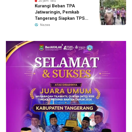
20 jam lalu
Kurangi Beban TPA
Jatiwaringin, Pemkab
Tangerang Siapkan TPS3R
Baru di Tigaraksa
Nazwa