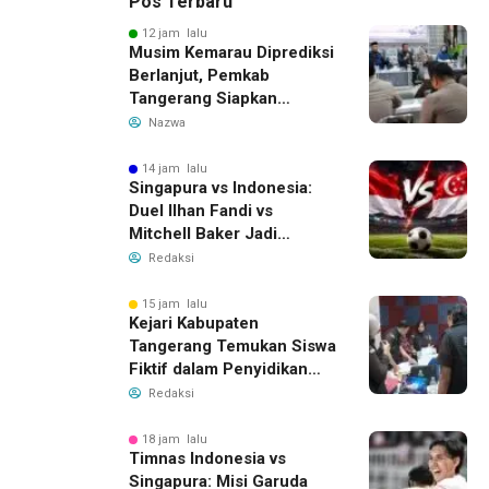
Pos Terbaru
12 jam lalu
Musim Kemarau Diprediksi
Berlanjut, Pemkab
Tangerang Siapkan
Langkah Antisipasi Krisis
Nazwa
Air Bersih
14 jam lalu
Singapura vs Indonesia:
Duel Ilhan Fandi vs
Mitchell Baker Jadi
Sorotan di Piala AFF 2026
Redaksi
15 jam lalu
Kejari Kabupaten
Tangerang Temukan Siswa
Fiktif dalam Penyidikan
Dana BOP PKBM
Redaksi
18 jam lalu
Timnas Indonesia vs
Singapura: Misi Garuda