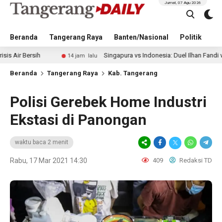
Jumat, 07 Agu 2026
Beranda
Tangerang Raya
Banten/Nasional
Politik
Pe
ih
Singapura vs Indonesia: Duel Ilhan Fandi vs Mitchell B
14 jam lalu
Beranda
Tangerang Raya
Kab. Tangerang
Polisi Gerebek Home Industri
Ekstasi di Panongan
waktu baca 2 menit
Rabu, 17 Mar 2021 14:30
409
Redaksi TD