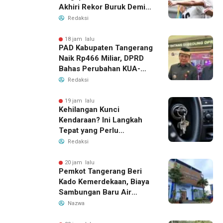
Akhiri Rekor Buruk Demi
Tiket Semifinal Piala AFF
Redaksi
2026
18 jam lalu
PAD Kabupaten Tangerang
Naik Rp466 Miliar, DPRD
Bahas Perubahan KUA-
PPAS 2026
Redaksi
19 jam lalu
Kehilangan Kunci
Kendaraan? Ini Langkah
Tepat yang Perlu
Dilakukan
Redaksi
20 jam lalu
Pemkot Tangerang Beri
Kado Kemerdekaan, Biaya
Sambungan Baru Air
Bersih Dipangkas Jadi
Nazwa
Rp237 Ribu