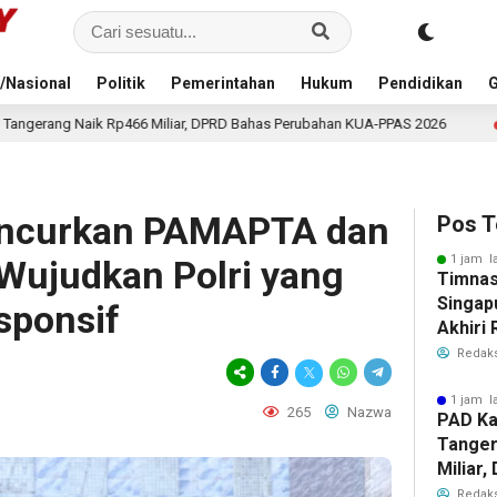
/Nasional
Politik
Pemerintahan
Hukum
Pendidikan
G
r, DPRD Bahas Perubahan KUA-PPAS 2026
Kehilangan Kunc
1 jam lalu
uncurkan PAMAPTA dan
Pos T
1 jam l
 Wujudkan Polri yang
Timnas
Singap
sponsif
Akhiri
Tiket S
Redaks
2026
1 jam l
265
Nazwa
PAD Ka
Tanger
Miliar
Perub
Redaks