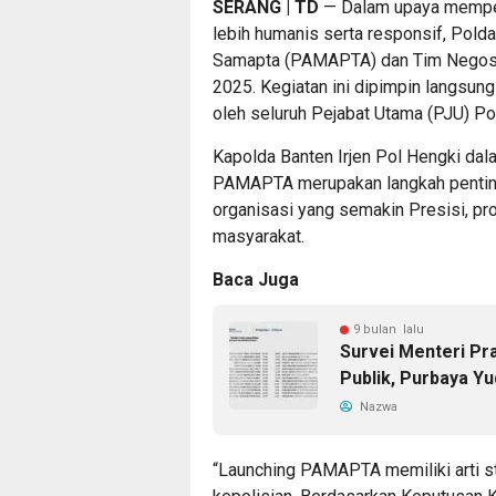
SERANG | TD
— Dalam upaya memper
lebih humanis serta responsif, Pold
Samapta (PAMAPTA) dan Tim Negosiat
2025. Kegiatan ini dipimpin langsung
oleh seluruh Pejabat Utama (PJU) Pol
Kapolda Banten Irjen Pol Hengki d
PAMAPTA merupakan langkah penting
organisasi yang semakin Presisi, pro
masyarakat.
Baca Juga
9 bulan lalu
Survei Menteri Pra
Publik, Purbaya Y
Nazwa
“Launching PAMAPTA memiliki arti st