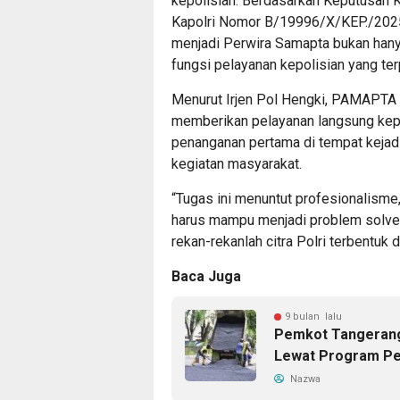
kepolisian. Berdasarkan Keputusan 
Kapolri Nomor B/19996/X/KEP./2025,
menjadi Perwira Samapta bukan hanya 
fungsi pelayanan kepolisian yang ter
Menurut Irjen Pol Hengki, PAMAPTA 
memberikan pelayanan langsung kepa
penanganan pertama di tempat kejadi
kegiatan masyarakat.
“Tugas ini menuntut profesionalisme
harus mampu menjadi problem solver
rekan-rekanlah citra Polri terbentuk 
Baca Juga
9 bulan lalu
Pemkot Tangerang
Lewat Program Pe
Nazwa