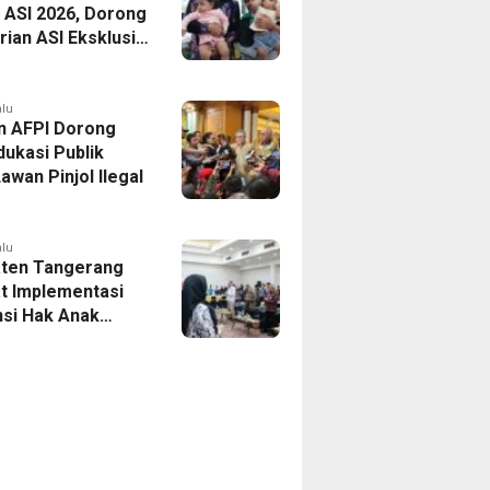
 ASI 2026, Dorong
ian ASI Eksklusif
Wujudkan
si Sehat
alu
n AFPI Dorong
dukasi Publik
awan Pinjol Ilegal
alu
ten Tangerang
t Implementasi
si Hak Anak
Pelatihan
is Budaya Lokal