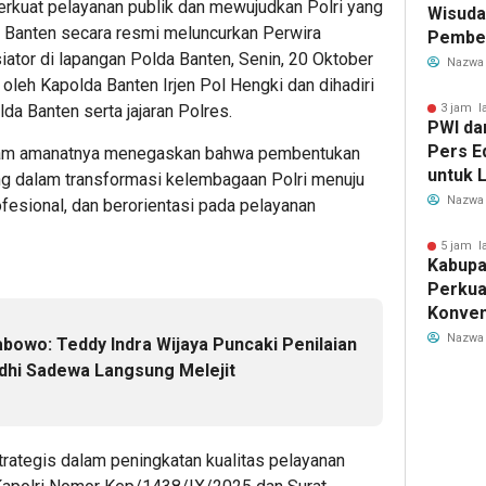
kuat pelayanan publik dan mewujudkan Polri yang
Wisuda
a Banten secara resmi meluncurkan Perwira
Pember
or di lapangan Polda Banten, Senin, 20 Oktober
untuk 
Nazwa
 oleh Kapolda Banten Irjen Pol Hengki dan dihadiri
Genera
da Banten serta jajaran Polres.
3 jam l
PWI da
Pers E
alam amanatnya menegaskan bahwa pembentukan
untuk L
 dalam transformasi kelembagaan Polri menuju
Nazwa
fesional, dan berorientasi pada pelayanan
5 jam l
Kabupa
Perkua
Konven
Lewat 
Nazwa
bowo: Teddy Indra Wijaya Puncaki Penilaian
Berbas
udhi Sadewa Langsung Melejit
rategis dalam peningkatan kualitas pelayanan