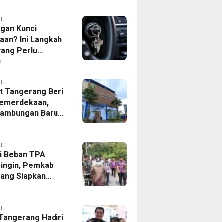
alu
ngan Kunci
aan? Ini Langkah
yang Perlu
kan
i
alu
 Tangerang Beri
emerdekaan,
Sambungan Baru
rsih Dipangkas
p237 Ribu
alu
i Beban TPA
ringin, Pemkab
ang Siapkan
Baru di Tigaraksa
alu
 Tangerang Hadiri