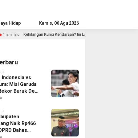
aya Hidup
Advertorial
Kamis, 06 Agu 2026
i Kendaraan? Ini Langkah Tepat yang Perlu Dilakukan
Pem
2 jam lalu
erbaru
alu
 Indonesia vs
ura: Misi Garuda
 Rekor Buruk Demi
emifinal Piala AFF
i
alu
bupaten
ang Naik Rp466
, DPRD Bahas
ahan KUA-PPAS
i