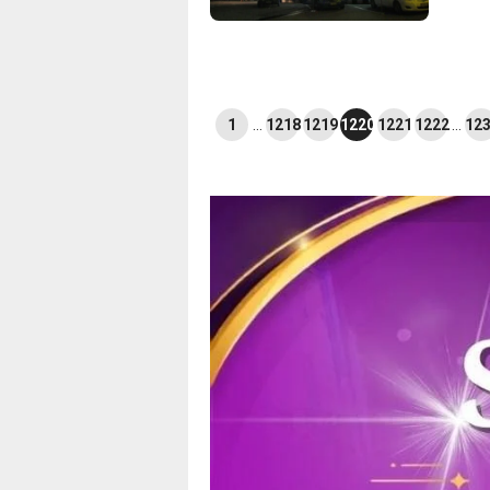
1
…
1218
1219
1220
1221
1222
…
12