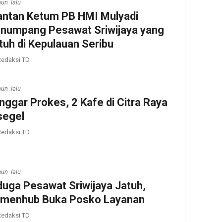
hun lalu
ntan Ketum PB HMI Mulyadi
numpang Pesawat Sriwijaya yang
tuh di Kepulauan Seribu
edaksi TD
hun lalu
nggar Prokes, 2 Kafe di Citra Raya
segel
edaksi TD
hun lalu
duga Pesawat Sriwijaya Jatuh,
menhub Buka Posko Layanan
edaksi TD