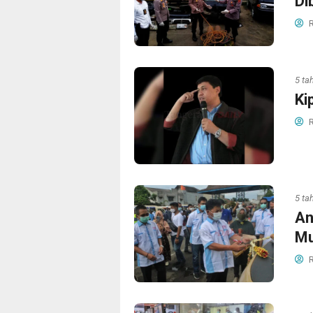
Di
R
5 ta
Ki
R
5 ta
An
Mu
R