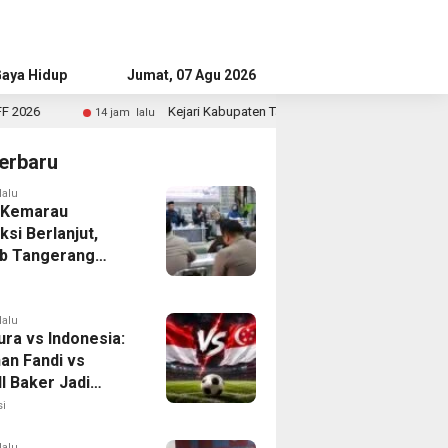
aya Hidup
Advertorial
Jumat, 07 Agu 2026
Kejari Kabupaten Tangerang Temukan Siswa Fiktif dalam Penyidika
jam lalu
erbaru
lalu
 Kemarau
ksi Berlanjut,
b Tangerang
n Langkah
asi Krisis Air
lalu
ura vs Indonesia:
han Fandi vs
l Baker Jadi
 di Piala AFF
i
lalu