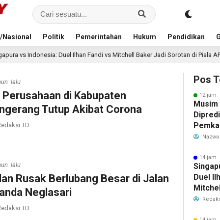
/Nasional
Politik
Pemerintahan
Hukum
Pendidikan
G
Duel Ilhan Fandi vs Mitchell Baker Jadi Sorotan di Piala AFF 2026
14 
Pos T
hun lalu
 Perusahaan di Kabupaten
12 jam 
Musim
ngerang Tutup Akibat Corona
Dipredi
Pemka
edaksi TD
Siapka
Nazwa
Antisip
Bersih
14 jam 
hun lalu
Singap
lan Rusak Berlubang Besar di Jalan
Duel Il
Mitchel
anda Neglasari
Sorotan
Redaks
edaksi TD
2026
14 jam 