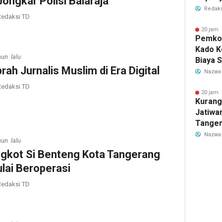
bongkar Polisi Balaraja
Dilaku
Redaks
edaksi TD
20 jam 
Pemkot
Kado K
hun lalu
Biaya 
prah Jurnalis Muslim di Era Digital
Air Be
Nazwa
Jadi R
edaksi TD
20 jam 
Kurang
Jatiwa
Tanger
TPS3R 
Nazwa
hun lalu
gkot Si Benteng Kota Tangerang
lai Beroperasi
edaksi TD