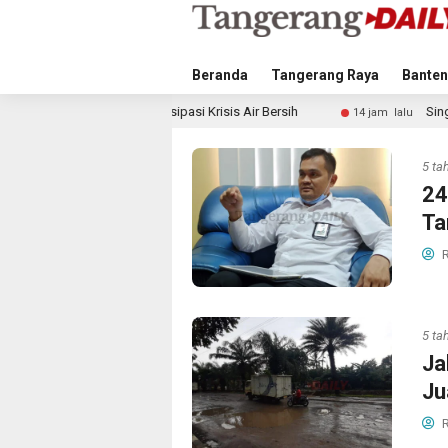
Beranda
Tangerang Raya
Banten
ah Antisipasi Krisis Air Bersih
Singapura vs Indonesia: 
14 jam lalu
5 ta
24
Ta
R
5 ta
Ja
Ju
R