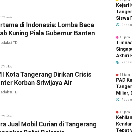
Kejari
Tange
hun lalu
Siswa F
rtama di Indonesia: Lomba Baca
Penyid
Redaks
PKBM
tab Kuning Piala Gubernur Banten
18 jam 
Timnas
edaksi TD
Singap
Akhiri
Tiket S
Redaks
hun lalu
2026
I Kota Tangerang Dirikan Crisis
18 jam 
PAD Ka
nter Korban Sriwijaya Air
Tanger
edaksi TD
Miliar
Perub
Redaks
2026
18 jam 
hun lalu
Kehila
ra Jual Mobil Curian di Tangerang
Kendar
Tepat 