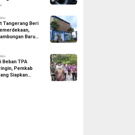
kan
i
lalu
 Tangerang Beri
emerdekaan,
Sambungan Baru
rsih Dipangkas
p237 Ribu
lalu
i Beban TPA
ringin, Pemkab
ang Siapkan
Baru di Tigaraksa