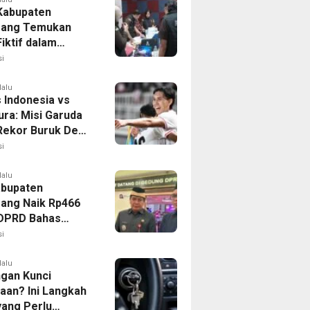
 Kabupaten
rang Temukan
iktif dalam
ikan Dana BOP
i
lalu
 Indonesia vs
ura: Misi Garuda
 Rekor Buruk Demi
emifinal Piala AFF
i
lalu
bupaten
ang Naik Rp466
, DPRD Bahas
ahan KUA-PPAS
i
lalu
ngan Kunci
aan? Ini Langkah
yang Perlu