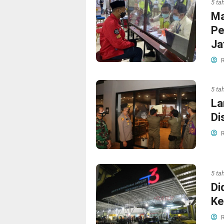
5 ta
Ma
Pe
Ja
R
5 ta
La
Di
R
5 ta
Di
Ke
R