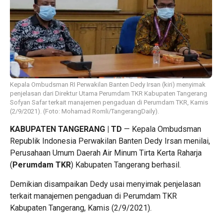
Kepala Ombudsman RI Perwakilan Banten Dedy Irsan (kiri) menyimak
penjelasan dari Direktur Utama Perumdam TKR Kabupaten Tangerang
Sofyan Safar terkait manajemen pengaduan di Perumdam TKR, Kamis
(2/9/2021). (Foto: Mohamad Romli/TangerangDaily).
KABUPATEN TANGERANG | TD
— Kepala Ombudsman
Republik Indonesia Perwakilan Banten Dedy Irsan menilai,
Perusahaan Umum Daerah Air Minum Tirta Kerta Raharja
(
Perumdam TKR
) Kabupaten Tangerang berhasil.
Demikian disampaikan Dedy usai menyimak penjelasan
terkait manajemen pengaduan di Perumdam TKR
Kabupaten Tangerang, Kamis (2/9/2021).