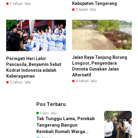
Kabupaten Tangerang
1 tahun lalu
3 bulan lalu
Jalan Raya Tanjung Burung
Peringati Hari Lahir
Longsor, Pengendara
Pancasila, Benyamin Sebut
Diminta Gunakan Jalan
Kodrat Indonesia adalah
Alternatif
Keberagaman
4 tahun lalu
3 tahun lalu
Pos Terbaru
5 jam lalu
Tak Tunggu Lama, Pemkab
Tangerang Bangun
Kembali Rumah Warga
yang Roboh Akibat Puting