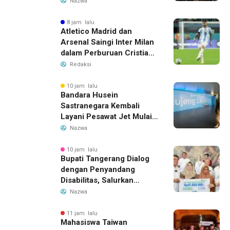
Nazwa
Beliung
8 jam lalu
Atletico Madrid dan
Arsenal Saingi Inter Milan
dalam Perburuan Cristian
Romero, Transfer Bek
Redaksi
Tottenham Memanas
10 jam lalu
Bandara Husein
Sastranegara Kembali
Layani Pesawat Jet Mulai
14 Agustus 2026, Garuda
Nazwa
Indonesia Buka Rute
Bandung-Denpasar
10 jam lalu
Bupati Tangerang Dialog
dengan Penyandang
Disabilitas, Salurkan
Bantuan dan Tampung
Nazwa
Aspirasi
11 jam lalu
Mahasiswa Taiwan