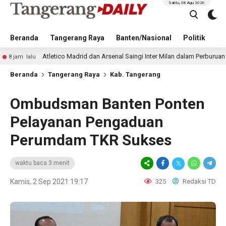
Sabtu, 08 Agu 2026
Beranda
Tangerang Raya
Banten/Nasional
Politik
Pe
letico Madrid dan Arsenal Saingi Inter Milan dalam Perburuan Cristian Rome
Beranda
Tangerang Raya
Kab. Tangerang
Ombudsman Banten Ponten
Pelayanan Pengaduan
Perumdam TKR Sukses
waktu baca 3 menit
Kamis, 2 Sep 2021 19:17
325
Redaksi TD