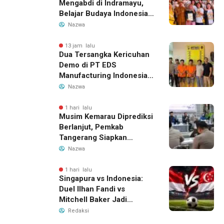
Mengabdi di Indramayu,
Belajar Budaya Indonesia
dan Edukasi Pekerja
Nazwa
Migran
13 jam lalu
Dua Tersangka Kericuhan
Demo di PT EDS
Manufacturing Indonesia
Ditahan, Polda Banten
Nazwa
Ungkap Motif Perebutan
Pengelolaan Limbah
1 hari lalu
Musim Kemarau Diprediksi
Berlanjut, Pemkab
Tangerang Siapkan
Langkah Antisipasi Krisis
Nazwa
Air Bersih
1 hari lalu
Singapura vs Indonesia:
Duel Ilhan Fandi vs
Mitchell Baker Jadi
Sorotan di Piala AFF 2026
Redaksi