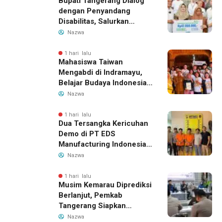
Bupati Tangerang Dialog
dengan Penyandang
Disabilitas, Salurkan
Bantuan dan Tampung
Nazwa
Aspirasi
1 hari lalu
Mahasiswa Taiwan
Mengabdi di Indramayu,
Belajar Budaya Indonesia
dan Edukasi Pekerja
Nazwa
Migran
1 hari lalu
Dua Tersangka Kericuhan
Demo di PT EDS
Manufacturing Indonesia
Ditahan, Polda Banten
Nazwa
Ungkap Motif Perebutan
Pengelolaan Limbah
1 hari lalu
Musim Kemarau Diprediksi
Berlanjut, Pemkab
Tangerang Siapkan
Langkah Antisipasi Krisis
Nazwa