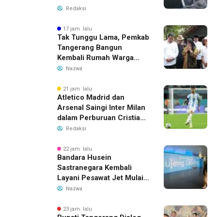
Redaksi
17 jam lalu
Tak Tunggu Lama, Pemkab
Tangerang Bangun
Kembali Rumah Warga
yang Roboh Akibat Puting
Nazwa
Beliung
21 jam lalu
Atletico Madrid dan
Arsenal Saingi Inter Milan
dalam Perburuan Cristian
Romero, Transfer Bek
Redaksi
Tottenham Memanas
22 jam lalu
Bandara Husein
Sastranegara Kembali
Layani Pesawat Jet Mulai
14 Agustus 2026, Garuda
Nazwa
Indonesia Buka Rute
Bandung-Denpasar
23 jam lalu