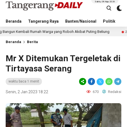
Sabtu, 08 Agu 2026
Beranda
Tangerang Raya
Banten/Nasional
Politik
Pe
mbali Rumah Warga yang Roboh Akibat Puting Beliung
21 jam lalu
Beranda
Berita
Mr X Ditemukan Tergeletak di
Tirtayasa Serang
waktu baca 1 menit
Senin, 2 Jan 2023 18:22
670
Redaksi