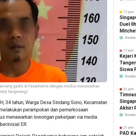
Antisip
Bersih
17 jam 
Singap
Duel Il
Mitchel
Sorotan
Redaks
2026
17 jam 
Kejari
Tange
Siswa F
Penyid
Redaks
PKBM
eorang gadis di Pasarkemis dengan modus menawarkan
21 jam 
resta Tangerang)
Timnas
Singap
H, 34 tahun, Warga Desa Sindang Sono, Kecamatan
Akhiri
g melakukan perampokan dan pemerkosaan
Tiket S
Redaks
us menawarkan lowongan pekerjaan via media
2026
berinisial ER.
21 jam 
PAD Ka