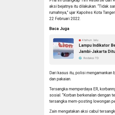
Pria ini ditangkap Tim Reserse dan 
aksi bejatnya itu dilakukan. “Tidak 
rumahnya,” ujar Kapolres Kota Tang
22 Februari 2022.
Baca Juga
4 tahun lalu
Lampu Indikator B
Jambi-Jakarta Dit
Redaksi TD
Dari kasus itu, polisi mengamankan b
dan pakaian.
Tersangka memperdaya ER, korbanny
sosial. “Korban berkenalan dengan t
tersangka mem-posting lowongan peke
Zain mengatakan aksi cabul tersang