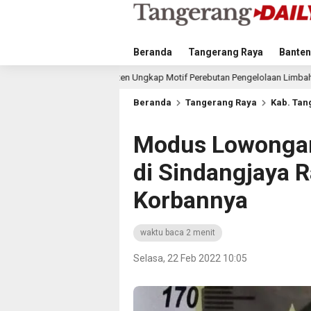
Beranda
Tangerang Raya
Banten
en Ungkap Motif Perebutan Pengelolaan Limbah
Musim K
15 jam lalu
Beranda
Tangerang Raya
Kab. Tan
Modus Lowongan 
di Sindangjaya 
Korbannya
waktu baca 2 menit
Selasa, 22 Feb 2022 10:05