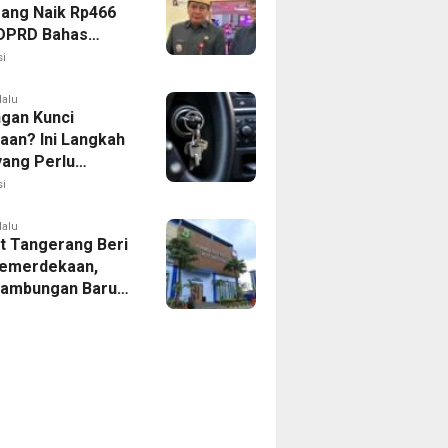
ang Naik Rp466
, DPRD Bahas
ahan KUA-PPAS
i
lalu
ngan Kunci
aan? Ini Langkah
yang Perlu
kan
i
lalu
 Tangerang Beri
emerdekaan,
Sambungan Baru
rsih Dipangkas
p237 Ribu