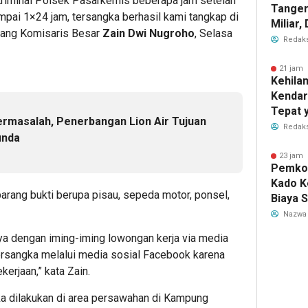
Kriminal Polsek Pasarkemis beberapa jam setelah
Tanger
sampai 1×24 jam, tersangka berhasil kami tangkap di
Miliar
erang Komisaris Besar
Zain Dwi Nugroho
, Selasa
Perub
Redaks
2026
21 jam 
Kehila
Kendar
Tepat 
ermasalah, Penerbangan Lion Air Tujuan
Dilaku
Redaks
unda
23 jam 
Pemkot
Kado K
arang bukti berupa pisau, sepeda motor, ponsel,
Biaya 
Air Be
Nazwa
Jadi R
a dengan iming-iming lowongan kerja via media
ersangka melalui media sosial Facebook karena
rjaan,” kata Zain.
ka dilakukan di area persawahan di Kampung