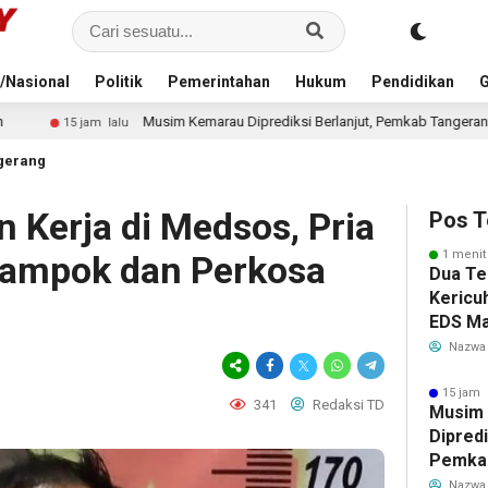
/Nasional
Politik
Pemerintahan
Hukum
Pendidikan
G
emarau Diprediksi Berlanjut, Pemkab Tangerang Siapkan Langkah Antisipasi Kr
gerang
Kerja di Medsos, Pria
Pos T
1 menit
Rampok dan Perkosa
Dua Te
Kericu
EDS Ma
Indones
Nazwa
Banten
Perebu
15 jam 
341
Redaksi TD
Musim
Limbah
Dipredi
Pemka
Siapka
Nazwa