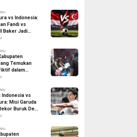
asi Krisis Air
lalu
ura vs Indonesia:
han Fandi vs
l Baker Jadi
 di Piala AFF
i
lalu
 Kabupaten
rang Temukan
iktif dalam
ikan Dana BOP
i
lalu
 Indonesia vs
ura: Misi Garuda
 Rekor Buruk Demi
emifinal Piala AFF
i
lalu
bupaten