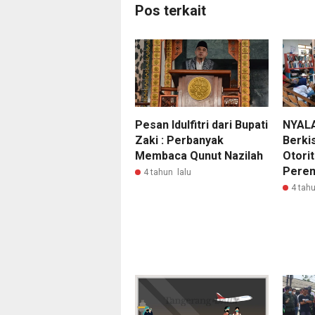
Pos terkait
Pesan Idulfitri dari Bupati
NYALA
Zaki : Perbanyak
Berki
Membaca Qunut Nazilah
Otori
Perem
4 tahun lalu
4 tahu