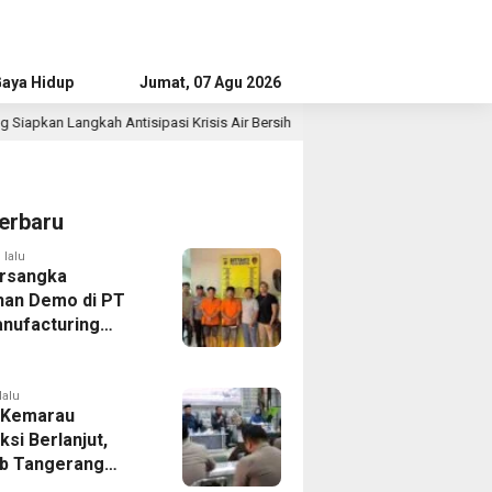
aya Hidup
Advertorial
Jumat, 07 Agu 2026
isis Air Bersih
Singapura vs Indonesia: Duel Ilhan Fandi
17 jam lalu
erbaru
 lalu
rsangka
han Demo di PT
nufacturing
ia Ditahan, Polda
 Ungkap Motif
tan Pengelolaan
lalu
 Kemarau
ksi Berlanjut,
b Tangerang
n Langkah