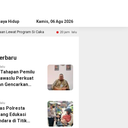
aya Hidup
Advertorial
Kamis, 06 Agu 2026
Merdeka Keluargaku, Merdeka Negeriku
20 jam lalu
1 hari l
erbaru
lalu
 Tahapan Pemilu
Bawaslu Perkuat
n Gencarkan
ikan Demokrasi
enerasi Muda
lalu
tas Polresta
ang Edukasi
dara di Titik
Kecelakaan