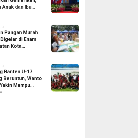
kan Gemarikan,
 Anak dan Ibu
Penuhi Protein
i
alu
n Pangan Murah
 Digelar di Enam
tan Kota
ang, Catat
nya
alu
g Banten U-17
 Beruntun, Wanto
 Yakin Mampu
Soekarno Cup
i