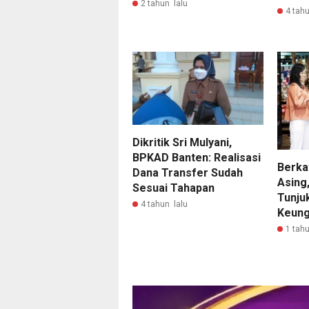
2 tahun lalu
4 tahu
Dikritik Sri Mulyani,
BPKAD Banten: Realisasi
Berka
Dana Transfer Sudah
Asing
Sesuai Tahapan
Tunju
4 tahun lalu
Keung
1 tahu