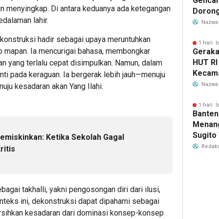
Gencar
in menyingkap. Di antara keduanya ada ketegangan
Dorong
edalaman lahir.
Hamil 
Nazwa
Hewan
konstruksi hadir sebagai upaya meruntuhkan
1 hari l
p mapan. Ia mencurigai bahasa, membongkar
Geraka
HUT RI
an yang terlalu cepat disimpulkan. Namun, dalam
Kecama
enti pada keraguan. Ia bergerak lebih jauh—menuju
Tanger
Nazwa
uju kesadaran akan Yang Ilahi.
Jadwal
1 hari l
Banten
Menang
Sugito
emiskinkan: Ketika Sekolah Gagal
Juara 
Redaks
ritis
2026
gai takhalli, yakni pengosongan diri dari ilusi,
nteks ini, dekonstruksi dapat dipahami sebagai
bersihkan kesadaran dari dominasi konsep-konsep