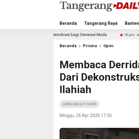
Beranda
Tangerang Raya
Banten
 Demokrasi bagi Generasi Muda
Satlantas Polresta Tan
18 jam lalu
Beranda
Prisma
Opini
Membaca Derrid
Dari Dekonstruk
Ilahiah
waktu baca 3 menit
Minggu, 26 Apr 2026 17:30