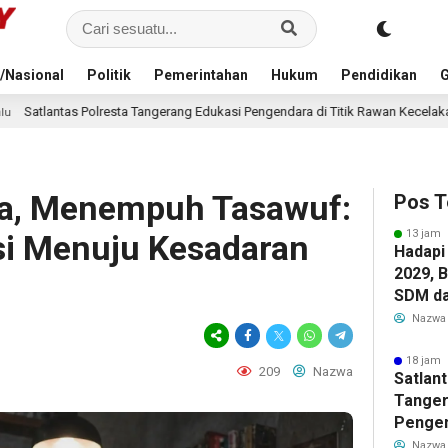
/Nasional
Politik
Pemerintahan
Hukum
Pendidikan
G
gerang Edukasi Pengendara di Titik Rawan Kecelakaan Lewat Program Si Caka
a, Menempuh Tasawuf:
Pos T
13 jam 
si Menuju Kesadaran
Hadapi
2029, 
SDM da
Pendid
Nazwa
bagi G
18 jam 
209
Nazwa
Satlan
Tanger
Pengen
Rawan 
Nazwa