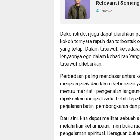
Relevansi Semanga
Nazwa
Dekonstruksi juga dapat diarahkan pad
kokoh ternyata rapuh dan terbentuk o
yang tetap. Dalam tasawuf, kesadar
lenyapnya ego dalam kehadiran Yang I
tasawuf dileburkan.
Perbedaan paling mendasar antara ke
menjaga jarak dari klaim kebenaran y
menuju ma’rifat—pengenalan langsung
dipaksakan menjadi satu. Lebih tepa
perjalanan batin: pembongkaran dan 
Dari sini, kita dapat melihat sebuah 
melahirkan kehampaan, membuka ruan
pengalaman spiritual. Keraguan bukan