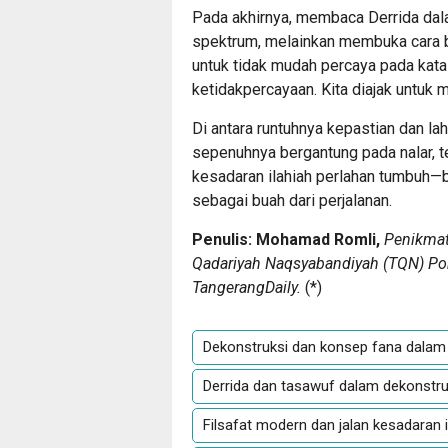
Pada akhirnya, membaca Derrida dal
spektrum, melainkan membuka cara ba
untuk tidak mudah percaya pada kata-
ketidakpercayaan. Kita diajak untu
Di antara runtuhnya kepastian dan lah
sepenuhnya bergantung pada nalar, tet
kesadaran ilahiah perlahan tumbuh—b
sebagai buah dari perjalanan.
Penulis: Mohamad Romli,
Penikmat
Qadariyah Naqsyabandiyah (TQN) Pon
TangerangDaily.
(
*
)
Dekonstruksi dan konsep fana dalam
Derrida dan tasawuf dalam dekonstr
Filsafat modern dan jalan kesadaran i