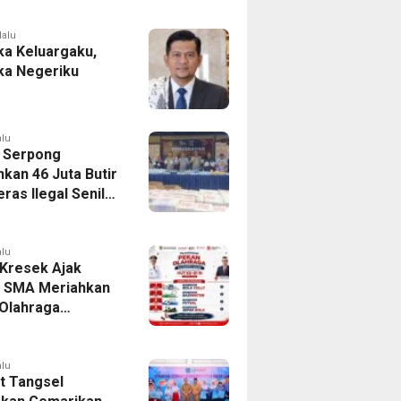
Program Si Caka
lalu
a Keluargaku,
a Negeriku
alu
 Serpong
kan 46 Juta Butir
ras Ilegal Senilai
iliar
alu
Kresek Ajak
r SMA Meriahkan
Olahraga
tan Kresek 2026
alu
 Tangsel