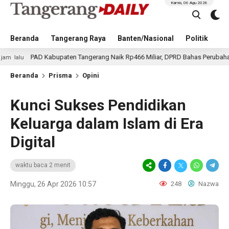
Kamis, 06 Agu 2026
Beranda
Tangerang Raya
Banten/Nasional
Politik
Pe
D Kabupaten Tangerang Naik Rp466 Miliar, DPRD Bahas Perubahan KUA-PPAS
Beranda
Prisma
Opini
Kunci Sukses Pendidikan
Keluarga dalam Islam di Era
Digital
waktu baca 2 menit
Minggu, 26 Apr 2026 10:57
248
Nazwa