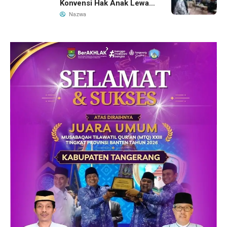
Konvensi Hak Anak Lewat
Pelatihan Berbasis Budaya
Nazwa
Lokal