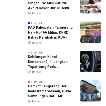
Singapura: Misi Garuda
Akhiri Rekor Buruk Demi
Tiket Semifinal Piala AFF
Redaksi
2026
1 jam lalu
PAD Kabupaten Tangerang
Naik Rp466 Miliar, DPRD
Bahas Perubahan KUA-
PPAS 2026
Redaksi
1 jam lalu
Kehilangan Kunci
Kendaraan? Ini Langkah
Tepat yang Perlu
Dilakukan
Redaksi
2 jam lalu
Pemkot Tangerang Beri
Kado Kemerdekaan, Biaya
Sambungan Baru Air
Bersih Dipangkas Jadi
Nazwa
Rp237 Ribu