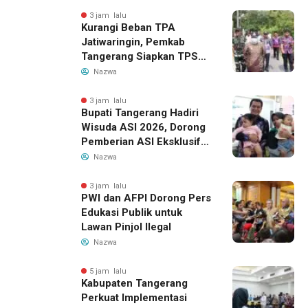
3 jam lalu
Kurangi Beban TPA
Jatiwaringin, Pemkab
Tangerang Siapkan TPS3R
Baru di Tigaraksa
Nazwa
3 jam lalu
Bupati Tangerang Hadiri
Wisuda ASI 2026, Dorong
Pemberian ASI Eksklusif
untuk Wujudkan Generasi
Nazwa
Sehat
3 jam lalu
PWI dan AFPI Dorong Pers
Edukasi Publik untuk
Lawan Pinjol Ilegal
Nazwa
5 jam lalu
Kabupaten Tangerang
Perkuat Implementasi