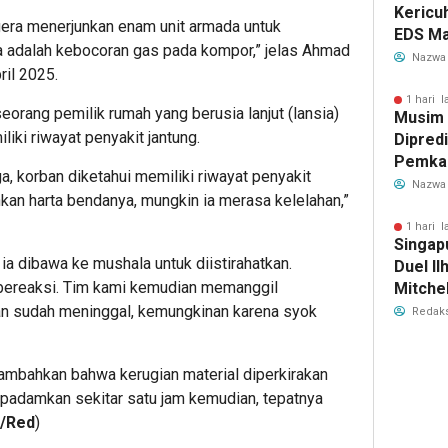
Kericu
gera menerjunkan enam unit armada untuk
EDS Ma
adalah kebocoran gas pada kompor,” jelas Ahmad
Indones
Nazwa
ril 2025.
Banten
Perebu
1 hari l
orang pemilik rumah yang berusia lanjut (lansia)
Musim
Limbah
iki riwayat penyakit jantung.
Dipredi
Pemka
a, korban diketahui memiliki riwayat penyakit
Siapka
Nazwa
an harta bendanya, mungkin ia merasa kelelahan,”
Antisip
Bersih
1 hari l
Singap
ia dibawa ke mushala untuk diistirahatkan.
Duel Il
k bereaksi. Tim kami kemudian memanggil
Mitchel
Sorotan
 sudah meninggal, kemungkinan karena syok
Redaks
2026
ambahkan bahwa kerugian material diperkirakan
dipadamkan sekitar satu jam kemudian, tepatnya
m/Red
)