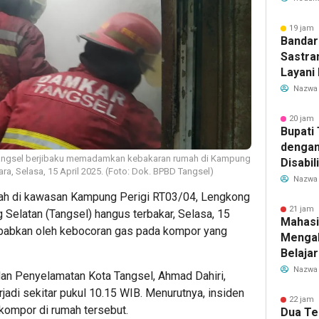
Transf
Meman
19 jam 
Bandar
Sastra
Layani
Mulai 
Nazwa
Garuda
Rute B
20 jam 
Bupati
dengan
angsel berjibaku memadamkan kebakaran rumah di Kampung
Disabil
ra, Selasa, 15 April 2025. (Foto: Dok. BPBD Tangsel)
Bantua
Nazwa
Aspira
h di kawasan Kampung Perigi RT03/04, Lengkong
21 jam 
 Selatan (Tangsel) hangus terbakar, Selasa, 15
Mahasi
sebabkan oleh kebocoran gas pada kompor yang
Mengab
Belaja
dan Ed
Nazwa
n Penyelamatan Kota Tangsel, Ahmad Dahiri,
Migran
di sekitar pukul 10.15 WIB. Menurutnya, insiden
22 jam 
 kompor di rumah tersebut.
Dua Te