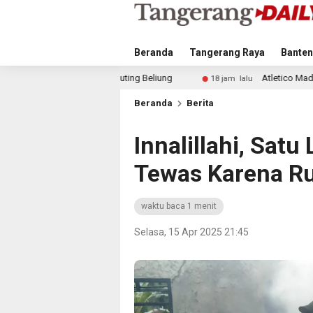
Beranda
Tangerang Raya
Banten
uting Beliung
Atletico Madrid dan Arsenal Saingi Inter
18 jam lalu
Beranda
Berita
Innalillahi, Satu
Tewas Karena R
waktu baca 1 menit
Selasa, 15 Apr 2025 21:45