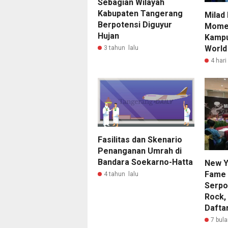
Sebagian Wilayah
Kabupaten Tangerang
Milad
Berpotensi Diguyur
Momen
Hujan
Kampu
World
3 tahun lalu
4 hari
Fasilitas dan Skenario
Penanganan Umrah di
Bandara Soekarno-Hatta
New Y
Fame 
4 tahun lalu
Serpo
Rock, 
Dafta
7 bula