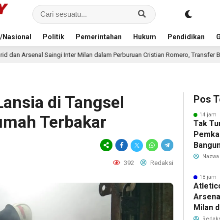
/Nasional
Politik
Pemerintahan
Hukum
Pendidikan
G
 Milan dalam Perburuan Cristian Romero, Transfer Bek Tottenham Memanas
 Lansia di Tangsel
Pos T
14 jam 
umah Terbakar
Tak Tu
Pemka
Bangun
Warga 
Nazwa
392
Redaksi
Akibat 
18 jam 
Atleti
Arsenal
Milan 
Cristi
Redaks