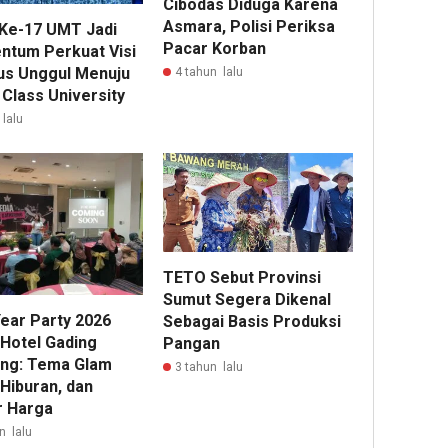
Cibodas Diduga Karena
Asmara, Polisi Periksa
 Ke-17 UMT Jadi
Pacar Korban
tum Perkuat Visi
s Unggul Menuju
4 tahun lalu
 Class University
 lalu
TETO Sebut Provinsi
Sumut Segera Dikenal
ear Party 2026
Sebagai Basis Produksi
Hotel Gading
Pangan
ng: Tema Glam
3 tahun lalu
Hiburan, dan
r Harga
n lalu