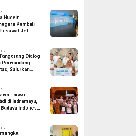
er Bek Tottenham
as
lalu
a Husein
negara Kembali
 Pesawat Jet
14 Agustus 2026,
 Indonesia Buka
andung-Denpasar
lalu
 Tangerang Dialog
 Penyandang
itas, Salurkan
n dan Tampung
si
lalu
swa Taiwan
di di Indramayu,
r Budaya Indonesia
ukasi Pekerja
lalu
rsangka