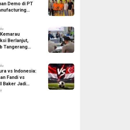
han Demo di PT
nufacturing
ia Ditahan, Polda
 Ungkap Motif
tan Pengelolaan
alu
 Kemarau
ksi Berlanjut,
b Tangerang
n Langkah
asi Krisis Air
alu
ura vs Indonesia:
han Fandi vs
l Baker Jadi
 di Piala AFF
i