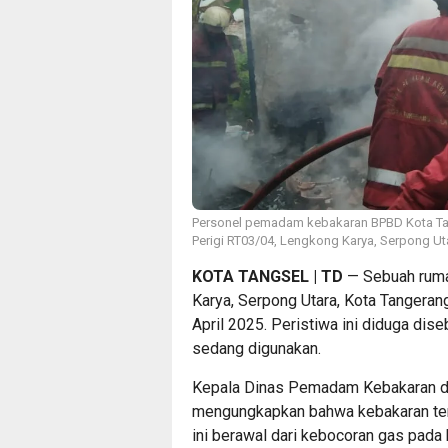
Personel pemadam kebakaran BPBD Kota T
Perigi RT03/04, Lengkong Karya, Serpong Uta
KOTA TANGSEL | TD
— Sebuah ruma
Karya, Serpong Utara, Kota Tangerang
April 2025. Peristiwa ini diduga di
sedang digunakan.
Kepala Dinas Pemadam Kebakaran da
mengungkapkan bahwa kebakaran terja
ini berawal dari kebocoran gas pada