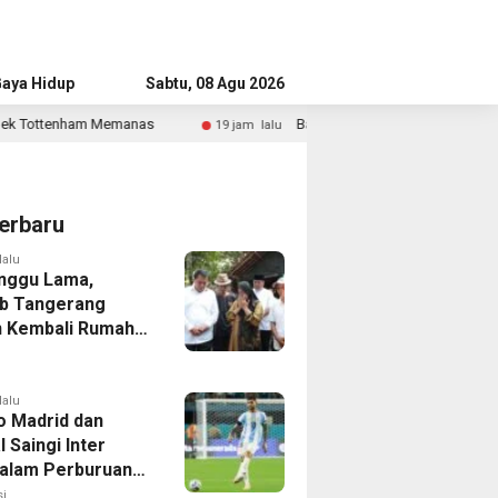
aya Hidup
Advertorial
Sabtu, 08 Agu 2026
Bandara Husein Sastranegara Kembali Layani Pesawat Jet M
19 jam lalu
erbaru
lalu
nggu Lama,
b Tangerang
 Kembali Rumah
yang Roboh
Puting Beliung
lalu
co Madrid dan
 Saingi Inter
dalam Perburuan
an Romero,
i