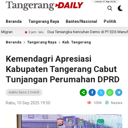
Jumat, 07 Agu 2026
Beranda
Tangerang Raya
Banten/Nasional
Politik
Pe
Dua Tersangka Kericuhan Demo di PT EDS Manufacturing Indon
2 jam lalu
Beranda
Tangerang Raya
Kab. Tangerang
Kemendagri Apresiasi
Kabupaten Tangerang Cabut
Tunjangan Perumahan DPRD
waktu baca 2 menit
Rabu, 10 Sep 2025 19:50
1094
Nazwa