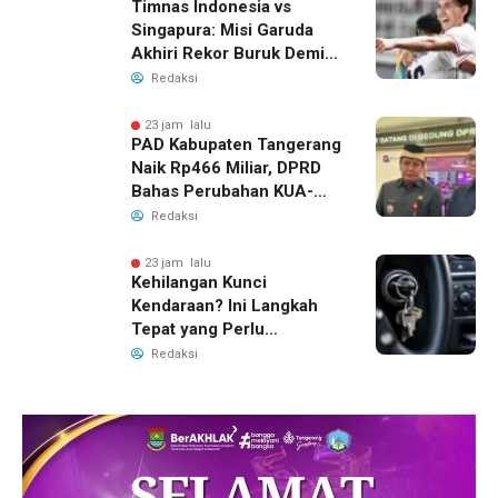
Timnas Indonesia vs
Singapura: Misi Garuda
Akhiri Rekor Buruk Demi
Tiket Semifinal Piala AFF
Redaksi
2026
23 jam lalu
PAD Kabupaten Tangerang
Naik Rp466 Miliar, DPRD
Bahas Perubahan KUA-
PPAS 2026
Redaksi
23 jam lalu
Kehilangan Kunci
Kendaraan? Ini Langkah
Tepat yang Perlu
Dilakukan
Redaksi