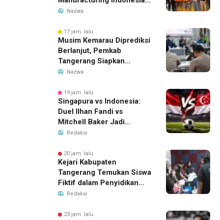
Manufacturing Indonesia
Ditahan, Polda Banten
Nazwa
Ungkap Motif Perebutan
Pengelolaan Limbah
17 jam lalu
Musim Kemarau Diprediksi
Berlanjut, Pemkab
Tangerang Siapkan
Langkah Antisipasi Krisis
Nazwa
Air Bersih
19 jam lalu
Singapura vs Indonesia:
Duel Ilhan Fandi vs
Mitchell Baker Jadi
Sorotan di Piala AFF 2026
Redaksi
20 jam lalu
Kejari Kabupaten
Tangerang Temukan Siswa
Fiktif dalam Penyidikan
Dana BOP PKBM
Redaksi
23 jam lalu