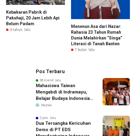
Kebakaran Pabrik di
Pakuhaji, 20 Jam Lebih Api
Belum Padam
Menenun Asa dari Nazar:
4 tahun lalu
Rahasia 23 Tahun Rumah
Dunia Melahirkan “Singa”
Literasi di Tanah Banten
7 bulan lalu
Pos Terbaru
38 menit lalu
Mahasiswa Taiwan
Mengabdi di Indramayu,
Belajar Budaya Indonesia
dan Edukasi Pekerja
Nazwa
Migran
2 jam lalu
Dua Tersangka Kericuhan
Demo di PT EDS