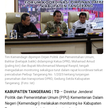
Tim Kemendagri dipimpin Dirjen Politik dan Pemerintahan Umum,
Bahtiar (bertajuk batik) didampingi Ketua DPRD, Muhamad Amud
(paling kiri) dan Bupati Mochmamad Maesyal Rasyid, tengah
mengadakan monitoring sekaligus turut dalam rapat koordinasi terkait
pencabutan Perbup Tangerang No. 1/2025 tentang tunjangan
perumahan dan transportasi DPRD, Gedung Setda Kabupaten
Tangerang. (Foto: Ist)
KABUPATEN TANGERANG | TD
– Direktur Jenderal
Politik dan Pemerintahan Umum (PPU) Kementerian Dalam
Negeri (Kemendagri) melakukan monitoring ke Kabupaten