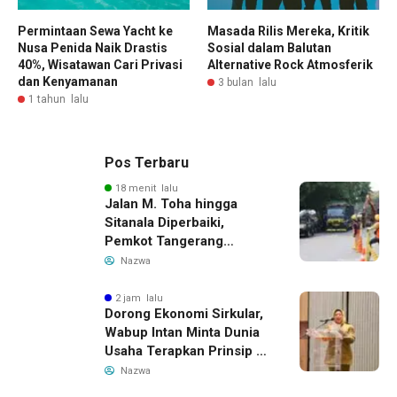
Permintaan Sewa Yacht ke
Masada Rilis Mereka, Kritik
Nusa Penida Naik Drastis
Sosial dalam Balutan
40%, Wisatawan Cari Privasi
Alternative Rock Atmosferik
dan Kenyamanan
3 bulan lalu
1 tahun lalu
Pos Terbaru
18 menit lalu
Jalan M. Toha hingga
Sitanala Diperbaiki,
Pemkot Tangerang
Siapkan Rekayasa Lalu
Nazwa
Lintas
2 jam lalu
Dorong Ekonomi Sirkular,
Wabup Intan Minta Dunia
Usaha Terapkan Prinsip 3R
dalam Pengelolaan Limbah
Nazwa