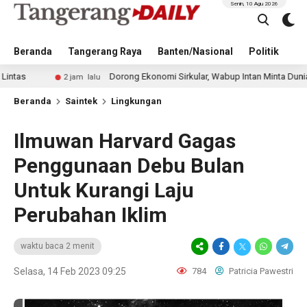
Senin, 10 Agu 2026
Beranda
Tangerang Raya
Banten/Nasional
Politik
Pe
Dorong Ekonomi Sirkular, Wabup Intan Minta Dunia Usaha Ter
2 jam lalu
Beranda
Saintek
Lingkungan
Ilmuwan Harvard Gagas
Penggunaan Debu Bulan
Untuk Kurangi Laju
Perubahan Iklim
waktu baca 2 menit
Selasa, 14 Feb 2023 09:25
784
Patricia Pawestri