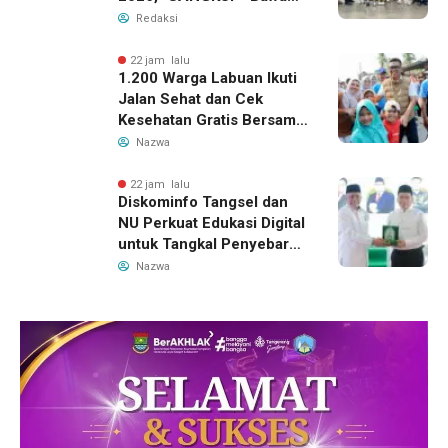
Pulang Juara 2 Grup
Redaksi
Teater Terbaik
22 jam lalu
1.200 Warga Labuan Ikuti
Jalan Sehat dan Cek
Kesehatan Gratis Bersama
Gubernur Banten
Nazwa
22 jam lalu
Diskominfo Tangsel dan
NU Perkuat Edukasi Digital
untuk Tangkal Penyebaran
Hoaks
Nazwa