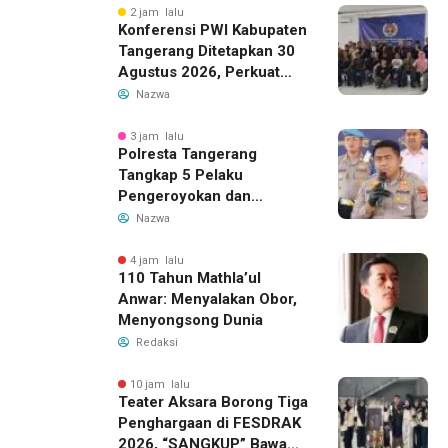
2 jam lalu
Konferensi PWI Kabupaten
Tangerang Ditetapkan 30
Agustus 2026, Perkuat
Demokrasi dan Soliditas
Nazwa
3 jam lalu
Polresta Tangerang
Tangkap 5 Pelaku
Pengeroyokan dan
Kekerasan Seksual di
Nazwa
Panongan
4 jam lalu
110 Tahun Mathla’ul
Anwar: Menyalakan Obor,
Menyongsong Dunia
Redaksi
10 jam lalu
Teater Aksara Borong Tiga
Penghargaan di FESDRAK
2026, “SANGKUP” Bawa