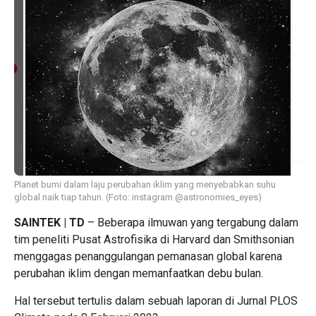
Planet bumi dalam laju perubahan iklim yang menyebabkan suhu
global naik tiap tahun. (Foto: instagram @astronomies_eyes)
SAINTEK | TD
– Beberapa ilmuwan yang tergabung dalam
tim peneliti Pusat Astrofisika di Harvard dan Smithsonian
menggagas penanggulangan pemanasan global karena
perubahan iklim dengan memanfaatkan debu bulan.
Hal tersebut tertulis dalam sebuah laporan di Jurnal PLOS