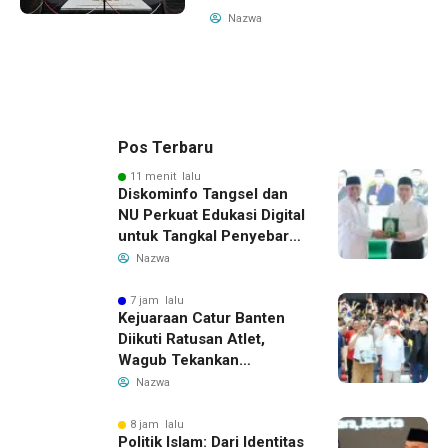
Nazwa
Pos Terbaru
11 menit lalu
Diskominfo Tangsel dan
NU Perkuat Edukasi Digital
untuk Tangkal Penyebaran
Hoaks
Nazwa
7 jam lalu
Kejuaraan Catur Banten
Diikuti Ratusan Atlet,
Wagub Tekankan
Pembinaan Dini
Nazwa
8 jam lalu
Politik Islam: Dari Identitas