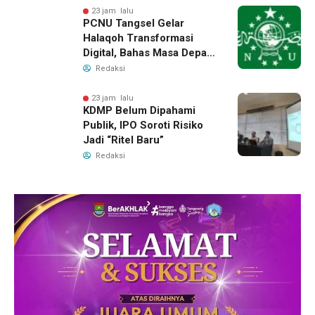
23 jam lalu
PCNU Tangsel Gelar
Halaqoh Transformasi
Digital, Bahas Masa Depan
NU di Era Disrupsi
Redaksi
23 jam lalu
KDMP Belum Dipahami
Publik, IPO Soroti Risiko
Jadi “Ritel Baru”
Redaksi