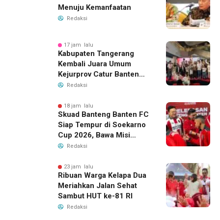
Menuju Kemanfaatan
Redaksi
17 jam lalu
Kabupaten Tangerang
Kembali Juara Umum
Kejurprov Catur Banten
2026, Raih 24 Medali
Redaksi
18 jam lalu
Skuad Banteng Banten FC
Siap Tempur di Soekarno
Cup 2026, Bawa Misi
Harumkan Nama Banten
Redaksi
23 jam lalu
Ribuan Warga Kelapa Dua
Meriahkan Jalan Sehat
Sambut HUT ke-81 RI
Redaksi