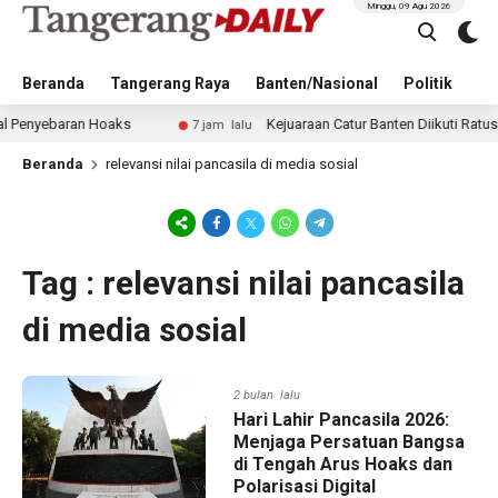
Minggu, 09 Agu 2026
Beranda
Tangerang Raya
Banten/Nasional
Politik
Pe
enyebaran Hoaks
Kejuaraan Catur Banten Diikuti Ratusan 
7 jam lalu
Beranda
relevansi nilai pancasila di media sosial
Tag : relevansi nilai pancasila
di media sosial
2 bulan lalu
Hari Lahir Pancasila 2026:
Menjaga Persatuan Bangsa
di Tengah Arus Hoaks dan
Polarisasi Digital