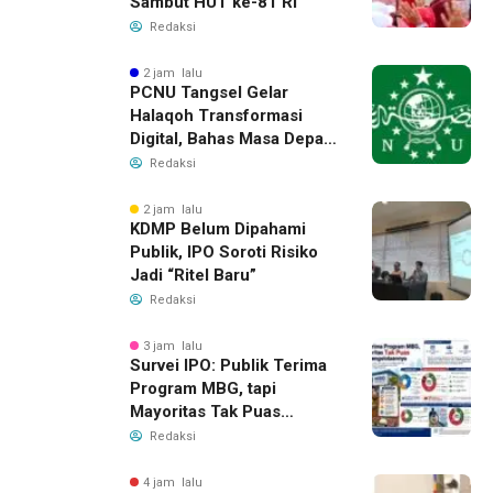
Sambut HUT ke-81 RI
Redaksi
2 jam lalu
PCNU Tangsel Gelar
Halaqoh Transformasi
Digital, Bahas Masa Depan
NU di Era Disrupsi
Redaksi
2 jam lalu
KDMP Belum Dipahami
Publik, IPO Soroti Risiko
Jadi “Ritel Baru”
Redaksi
3 jam lalu
Survei IPO: Publik Terima
Program MBG, tapi
Mayoritas Tak Puas
dengan Pengelolaannya
Redaksi
4 jam lalu