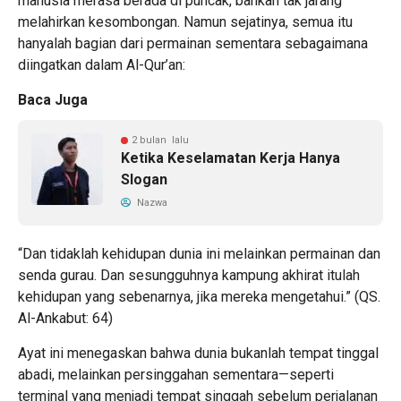
manusia merasa berada di puncak, bahkan tak jarang
melahirkan kesombongan. Namun sejatinya, semua itu
hanyalah bagian dari permainan sementara sebagaimana
diingatkan dalam Al-Qur’an:
Baca Juga
2 bulan lalu
Ketika Keselamatan Kerja Hanya
Slogan
Nazwa
“Dan tidaklah kehidupan dunia ini melainkan permainan dan
senda gurau. Dan sesungguhnya kampung akhirat itulah
kehidupan yang sebenarnya, jika mereka mengetahui.” (QS.
Al-Ankabut: 64)
Ayat ini menegaskan bahwa dunia bukanlah tempat tinggal
abadi, melainkan persinggahan sementara—seperti
terminal yang menjadi tempat singgah sebelum perjalanan