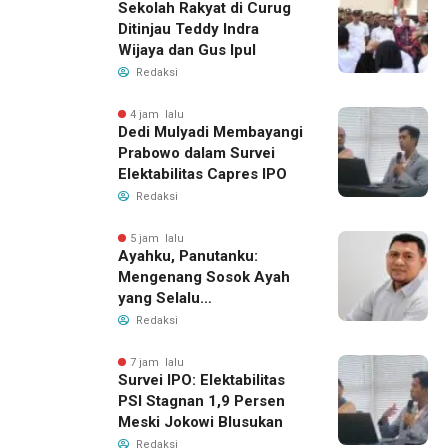
Sekolah Rakyat di Curug
Ditinjau Teddy Indra
Wijaya dan Gus Ipul
Redaksi
4 jam lalu
Dedi Mulyadi Membayangi
Prabowo dalam Survei
Elektabilitas Capres IPO
Redaksi
5 jam lalu
Ayahku, Panutanku:
Mengenang Sosok Ayah
yang Selalu
Membersamaiku
Redaksi
7 jam lalu
Survei IPO: Elektabilitas
PSI Stagnan 1,9 Persen
Meski Jokowi Blusukan
Redaksi