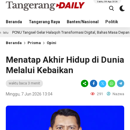
Sabtu, 08 Agu 2026
Beranda
Tangerang Raya
Banten/Nasional
Politik
Pe
ngsel Gelar Halaqoh Transformasi Digital, Bahas Masa Depan NU di Era Disru
Beranda
Prisma
Opini
Menatap Akhir Hidup di Dunia
Melalui Kebaikan
waktu baca 3 menit
Minggu, 7 Jun 2026 13:04
291
Nazwa