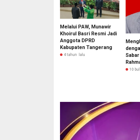
Melalui PAW, Munawir
Khoirul Basri Resmi Jadi
Anggota DPRD
Mengh
Kabupaten Tangerang
denga
Sabar
4 tahun lalu
Rahma
10 bul