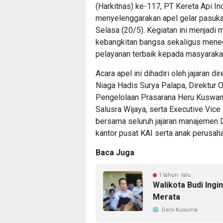
(Harkitnas) ke-117, PT Kereta Api I
menyelenggarakan apel gelar pasukan
Selasa (20/5). Kegiatan ini menjad
kebangkitan bangsa sekaligus men
pelayanan terbaik kepada masyaraka
Acara apel ini dihadiri oleh jajaran d
Niaga Hadis Surya Palapa, Direktur
Pengelolaan Prasarana Heru Kuswan
Salusra Wijaya, serta Executive Vic
bersama seluruh jajaran manajemen Da
kantor pusat KAI serta anak perusah
Baca Juga
1 tahun lalu
Walikota Budi Ing
Merata
Deni Kusuma