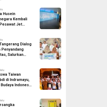
er Bek Tottenham
as
alu
a Husein
negara Kembali
 Pesawat Jet
14 Agustus 2026,
 Indonesia Buka
andung-Denpasar
alu
 Tangerang Dialog
 Penyandang
itas, Salurkan
n dan Tampung
si
lalu
swa Taiwan
di di Indramayu,
r Budaya Indonesia
ukasi Pekerja
lalu
rsangka