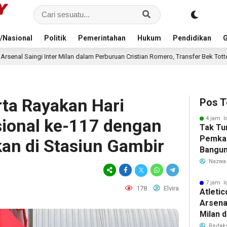
/Nasional
Politik
Pemerintahan
Hukum
Pendidikan
G
lam Perburuan Cristian Romero, Transfer Bek Tottenham Memanas
9 jam
rta Rayakan Hari
Pos T
4 jam l
ional ke-117 dengan
Tak Tu
Pemka
kan di Stasiun Gambir
Bangun
Warga 
Nazwa
Akibat 
7 jam l
178
Elvira
Atleti
Arsenal
Milan 
Cristi
Redaks