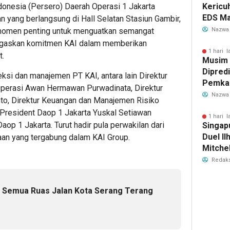
Kericu
ndonesia (Persero) Daerah Operasi 1 Jakarta
EDS Ma
 yang berlangsung di Hall Selatan Stasiun Gambir,
Indones
Nazwa
i momen penting untuk menguatkan semangat
Banten
egaskan komitmen KAI dalam memberikan
Perebu
1 hari l
t.
Musim
Limbah
Dipredi
ireksi dan manajemen PT KAI, antara lain Direktur
Pemka
 Operasi Awan Hermawan Purwadinata, Direktur
Siapka
Nazwa
to, Direktur Keuangan dan Manajemen Risiko
Antisip
e President Daop 1 Jakarta Yuskal Setiawan
Bersih
1 hari l
op 1 Jakarta. Turut hadir pula perwakilan dari
Singap
Duel Il
aan yang tergabung dalam KAI Group.
Mitchel
Sorotan
Redaks
2026
in Semua Ruas Jalan Kota Serang Terang