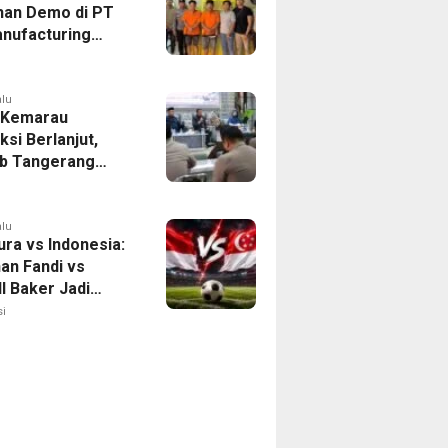
han Demo di PT
nufacturing
ia Ditahan, Polda
 Ungkap Motif
tan Pengelolaan
alu
 Kemarau
ksi Berlanjut,
b Tangerang
n Langkah
asi Krisis Air
alu
ura vs Indonesia:
han Fandi vs
l Baker Jadi
 di Piala AFF
i