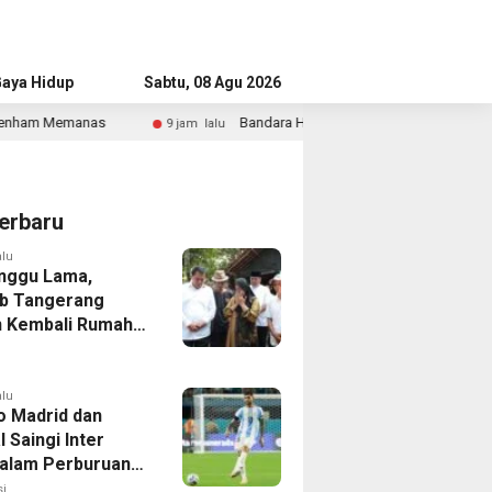
aya Hidup
Advertorial
Sabtu, 08 Agu 2026
Bandara Husein Sastranegara Kembali Layani Pesawat Jet Mulai 14 Ag
 lalu
erbaru
alu
nggu Lama,
b Tangerang
 Kembali Rumah
yang Roboh
Puting Beliung
alu
co Madrid dan
 Saingi Inter
dalam Perburuan
an Romero,
i