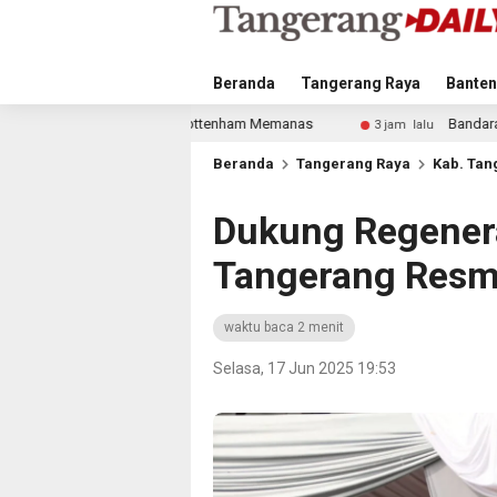
Beranda
Tangerang Raya
Banten
ottenham Memanas
Bandara Husein Sastranegara Kembali L
3 jam lalu
Beranda
Tangerang Raya
Kab. Tan
Dukung Regeneras
Tangerang Resm
waktu baca 2 menit
Selasa, 17 Jun 2025 19:53