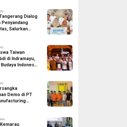
 Indonesia Buka
andung-Denpasar
alu
 Tangerang Dialog
 Penyandang
itas, Salurkan
n dan Tampung
si
alu
swa Taiwan
di di Indramayu,
r Budaya Indonesia
ukasi Pekerja
alu
rsangka
han Demo di PT
nufacturing
ia Ditahan, Polda
 Ungkap Motif
tan Pengelolaan
lalu
 Kemarau