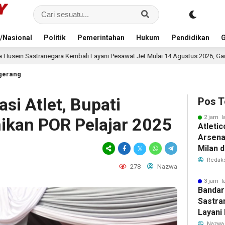
/Nasional
Politik
Pemerintahan
Hukum
Pendidikan
G
ayani Pesawat Jet Mulai 14 Agustus 2026, Garuda Indonesia Buka Rute Band
gerang
i Atlet, Bupati
Pos T
2 jam l
ikan POR Pelajar 2025
Atleti
Arsenal
Milan 
Cristi
Redaks
278
Nazwa
Transf
Meman
3 jam l
Bandar
Sastra
Layani
Mulai 
Nazwa