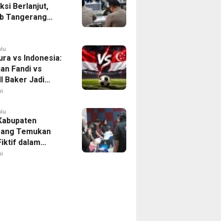
ksi Berlanjut,
b Tangerang
n Langkah
asi Krisis Air
alu
ura vs Indonesia:
han Fandi vs
l Baker Jadi
 di Piala AFF
i
alu
 Kabupaten
rang Temukan
iktif dalam
ikan Dana BOP
i