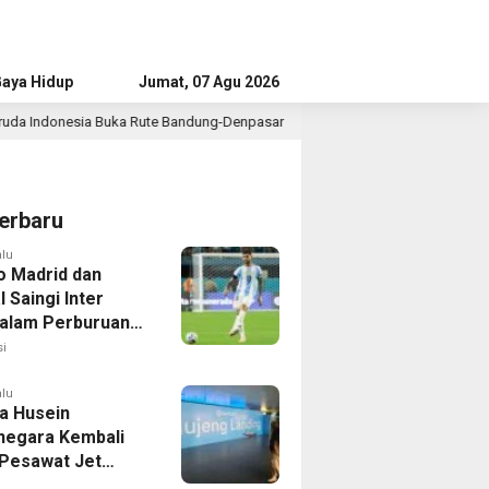
aya Hidup
Advertorial
Jumat, 07 Agu 2026
ung-Denpasar
Bupati Tangerang Dialog dengan Penyandang
4 jam lalu
erbaru
alu
co Madrid dan
 Saingi Inter
dalam Perburuan
an Romero,
i
er Bek Tottenham
as
alu
a Husein
negara Kembali
 Pesawat Jet
14 Agustus 2026,