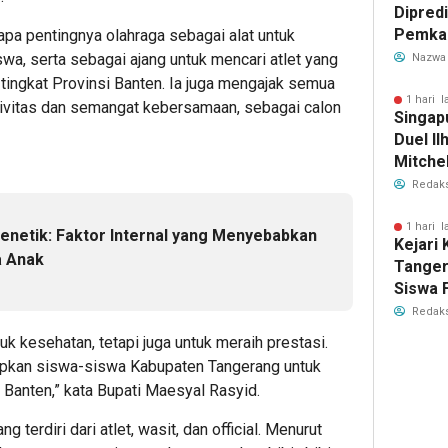
Dipredi
Pemka
pa pentingnya olahraga sebagai alat untuk
Siapka
wa, serta sebagai ajang untuk mencari atlet yang
Nazwa
Antisip
ingkat Provinsi Banten. Ia juga mengajak semua
Bersih
1 hari l
ivitas dan semangat kebersamaan, sebagai calon
Singap
Duel Il
Mitchel
Sorotan
Redaks
2026
1 hari l
Genetik: Faktor Internal yang Menyebabkan
Kejari
a Anak
Tange
Siswa F
Penyid
Redaks
PKBM
uk kesehatan, tetapi juga untuk meraih prestasi.
iapkan siswa-siswa Kabupaten Tangerang untuk
Banten,” kata Bupati Maesyal Rasyid.
ng terdiri dari atlet, wasit, dan official. Menurut