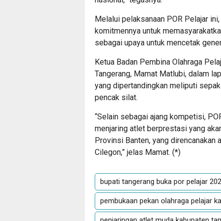
Melalui pelaksanaan POR Pelajar in
komitmennya untuk memasyarakatkan
sebagai upaya untuk mencetak genera
Ketua Badan Pembina Olahraga Pela
Tangerang, Mamat Matlubi, dalam l
yang dipertandingkan meliputi sepak b
pencak silat.
“Selain sebagai ajang kompetisi, POR
menjaring atlet berprestasi yang ak
Provinsi Banten, yang direncanakan 
Cilegon,” jelas Mamat. (
*
)
bupati tangerang buka por pelajar 20
pembukaan pekan olahraga pelajar k
penjaringan atlet muda kabupaten ta