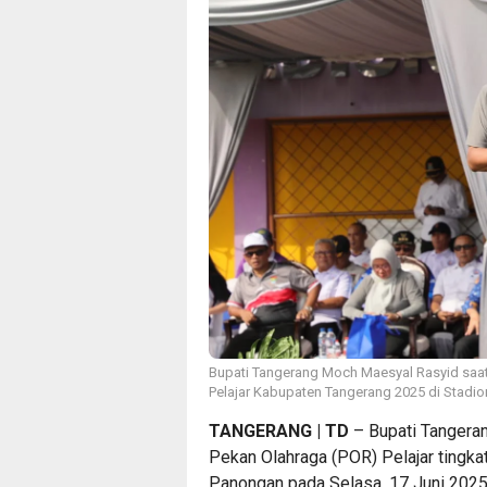
Bupati Tangerang Moch Maesyal Rasyid sa
Pelajar Kabupaten Tangerang 2025 di Stadion
TANGERANG | TD
– Bupati Tangera
Pekan Olahraga (POR) Pelajar tingka
Panongan pada Selasa, 17 Juni 2025