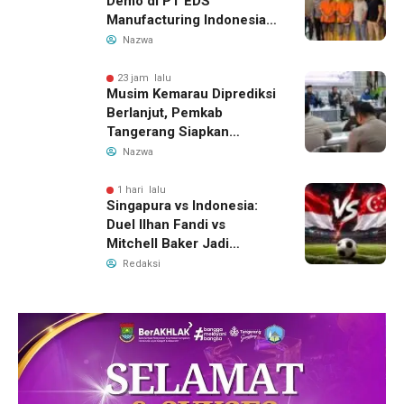
Demo di PT EDS
Manufacturing Indonesia
Ditahan, Polda Banten
Nazwa
Ungkap Motif Perebutan
Pengelolaan Limbah
23 jam lalu
Musim Kemarau Diprediksi
Berlanjut, Pemkab
Tangerang Siapkan
Langkah Antisipasi Krisis
Nazwa
Air Bersih
1 hari lalu
Singapura vs Indonesia:
Duel Ilhan Fandi vs
Mitchell Baker Jadi
Sorotan di Piala AFF 2026
Redaksi