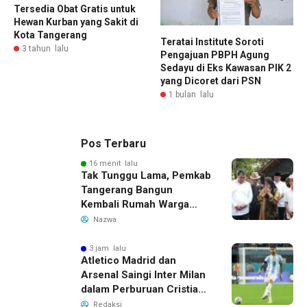
Tersedia Obat Gratis untuk
Hewan Kurban yang Sakit di
Kota Tangerang
Teratai Institute Soroti
3 tahun lalu
Pengajuan PBPH Agung
Sedayu di Eks Kawasan PIK 2
yang Dicoret dari PSN
1 bulan lalu
Pos Terbaru
16 menit lalu
Tak Tunggu Lama, Pemkab
Tangerang Bangun
Kembali Rumah Warga
yang Roboh Akibat Puting
Nazwa
Beliung
3 jam lalu
Atletico Madrid dan
Arsenal Saingi Inter Milan
dalam Perburuan Cristian
Romero, Transfer Bek
Redaksi