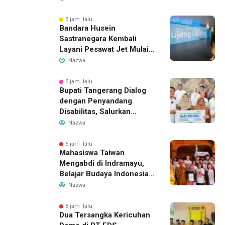
Tottenham Memanas
5 jam lalu
Bandara Husein
Sastranegara Kembali
Layani Pesawat Jet Mulai
14 Agustus 2026, Garuda
Nazwa
Indonesia Buka Rute
Bandung-Denpasar
5 jam lalu
Bupati Tangerang Dialog
dengan Penyandang
Disabilitas, Salurkan
Bantuan dan Tampung
Nazwa
Aspirasi
6 jam lalu
Mahasiswa Taiwan
Mengabdi di Indramayu,
Belajar Budaya Indonesia
dan Edukasi Pekerja
Nazwa
Migran
8 jam lalu
Dua Tersangka Kericuhan