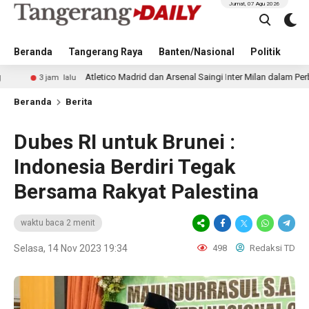
Jumat, 07 Agu 2026
Beranda
Tangerang Raya
Banten/Nasional
Politik
Pe
Atletico Madrid dan Arsenal Saingi Inter Milan dalam Perburuan Cris
m lalu
Beranda
Berita
Dubes RI untuk Brunei :
Indonesia Berdiri Tegak
Bersama Rakyat Palestina
waktu baca 2 menit
Selasa, 14 Nov 2023 19:34
498
Redaksi TD