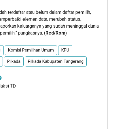
ah terdaftar atau belum dalam daftar pemilih,
memperbaiki elemen data, merubah status,
laporkan keluarganya yang sudah meninggal dunia
pemilih,” pungkasnya. (
Red/Rom
)
g
Komisi Pemilihan Umum
KPU
Pilkada
Pilkada Kabupaten Tangerang
daksi TD