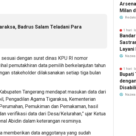
Arsenal
Milan 
Cristi
Redaks
Transf
araksa, Badrus Salam Teladani Para
Meman
1 hari l
Bandar
Sastra
Layani
Mulai 
Nazwa
lan sesuai dengan surat dinas KPU RI nomor
Garuda
l pemutakhiran data pemilih berkelanjutan tahun
Rute B
1 hari l
ngan stakeholder dilaksanakan setiap tiga bulan
Bupati
dengan
Disabil
U Kabupaten Tangerang mendapat masukan data dari
Bantua
Nazwa
il, Pengadilan Agama Tigaraksa, Kementerian
Aspira
 Perumahan, Pemukiman dan Pemakaman, hasil
an verifikasi data dari Desa/Kelurahan,” ujar Ketua
nal Abidin dalam keterangan resminya.
uga memberikan data anggotanya yang sudah