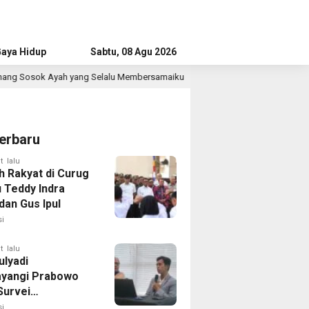
aya Hidup
Advertorial
Sabtu, 08 Agu 2026
u Membersamaiku
Survei IPO: Elektabilitas PSI Stagnan 1
3 jam lalu
erbaru
t lalu
h Rakyat di Curug
u Teddy Indra
dan Gus Ipul
i
t lalu
ulyadi
yangi Prabowo
Survei
ilitas Capres IPO
i