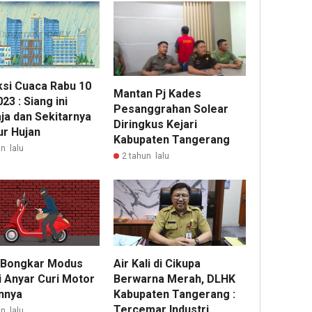
ksi Cuaca Rabu 10
Mantan Pj Kades
23 : Siang ini
Pesanggrahan Solear
ja dan Sekitarnya
Diringkus Kejari
ur Hujan
Kabupaten Tangerang
n lalu
2 tahun lalu
i Bongkar Modus
Air Kali di Cikupa
i Anyar Curi Motor
Berwarna Merah, DLHK
nnya
Kabupaten Tangerang :
Tercemar Industri
n lalu