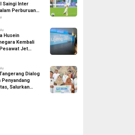
 Saingi Inter
dalam Perburuan
an Romero,
i
er Bek Tottenham
as
alu
a Husein
negara Kembali
 Pesawat Jet
14 Agustus 2026,
 Indonesia Buka
andung-Denpasar
alu
 Tangerang Dialog
 Penyandang
itas, Salurkan
n dan Tampung
si