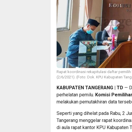
Rapat koordinasi rekapitulasi daftar pemil
(2/6/2021). (Foto: Dok. KPU Kabupaten Tang
KABUPATEN TANGERANG | TD
— Da
perhelatan pemilu.
Komisi Pemilih
melakukan pemutakhiran data terseb
Seperti yang dihelat pada Rabu, 2 J
Tangerang menggelar rapat koordinasi
di aula rapat kantor KPU Kabupaten 