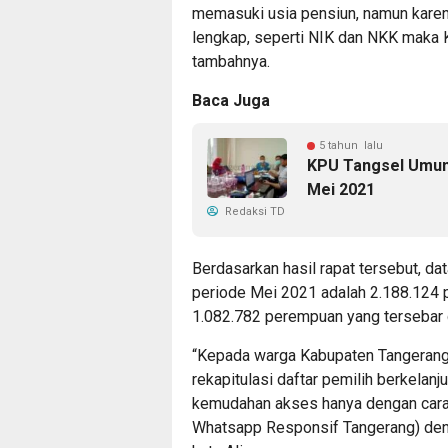
memasuki usia pensiun, namun karen
lengkap, seperti NIK dan NKK maka 
tambahnya.
Baca Juga
5 tahun lalu
KPU Tangsel Umumk
Mei 2021
Redaksi TD
Berdasarkan hasil rapat tersebut, da
periode Mei 2021 adalah 2.188.124 pem
1.082.782 perempuan yang tersebar 
“Kepada warga Kabupaten Tangerang j
rekapitulasi daftar pemilih berkela
kemudahan akses hanya dengan cara
Whatsapp Responsif Tangerang) deng