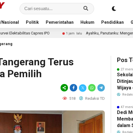
/Nasional
Politik
Pemerintahan
Hukum
Pendidikan
G
Ayahku, Panutanku: Mengenang Sosok Ayah yang Selal
1 jam lalu
gerang
Tangerang Terus
Pos T
27 meni
a Pemilih
Sekola
Ditinja
Wijaya 
Redaks
518
Redaksi TD
47 meni
Dedi M
Memba
dalam 
Elektab
Redaks