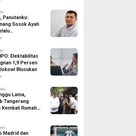
alu
, Panutanku:
nang Sosok Ayah
elalu
rsamaiku
i
alu
IPO: Elektabilitas
agnan 1,9 Persen
Jokowi Blusukan
i
lalu
nggu Lama,
b Tangerang
 Kembali Rumah
yang Roboh
Puting Beliung
lalu
co Madrid dan