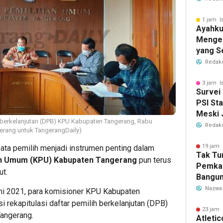
1 jam l
Ayahku
Menge
yang S
Membe
Redaks
3 jam l
Survei 
PSI St
Meski 
ih berkelanjutan (DPB) KPU Kabupaten Tangerang, Rabu
Redaks
erang untuk TangerangDaily)
19 jam 
ta pemilih menjadi instrumen penting dalam
Tak Tu
an Umum (KPU) Kabupaten Tangerang
pun terus
Pemka
ut.
Bangun
Warga 
Nazwa
uni 2021, para komisioner KPU Kabupaten
Akibat 
 rekapitulasi daftar pemilih berkelanjutan (DPB)
23 jam 
Tangerang.
Atleti