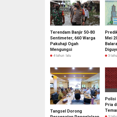
Terendam Banjir 50-80
Predi
Sentimeter, 660 Warga
Mei 20
Pakuhaji Ogah
Balara
Mengungsi
Diguy
4 tahun lalu
3 tahu
Polis
Pria d
Tema
Tangsel Dorong
Percepatan Pengelolaan
3 tahu