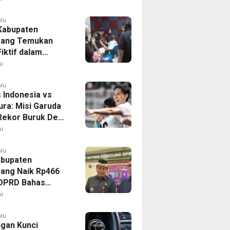
alu
 Kabupaten
rang Temukan
iktif dalam
ikan Dana BOP
i
alu
 Indonesia vs
ura: Misi Garuda
 Rekor Buruk Demi
emifinal Piala AFF
i
alu
bupaten
ang Naik Rp466
, DPRD Bahas
ahan KUA-PPAS
i
alu
ngan Kunci