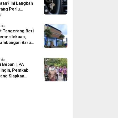
aan? Ini Langkah
yang Perlu
kan
i
lalu
 Tangerang Beri
emerdekaan,
Sambungan Baru
rsih Dipangkas
p237 Ribu
lalu
i Beban TPA
ringin, Pemkab
ang Siapkan
Baru di Tigaraksa