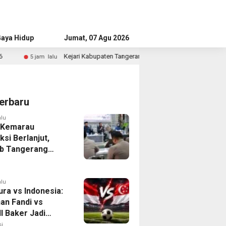
aya Hidup
Advertorial
Jumat, 07 Agu 2026
Kabupaten Tangerang Temukan Siswa Fiktif dalam Penyidikan Dana BOP PKBM
erbaru
alu
 Kemarau
ksi Berlanjut,
b Tangerang
n Langkah
asi Krisis Air
alu
ura vs Indonesia:
han Fandi vs
l Baker Jadi
 di Piala AFF
i