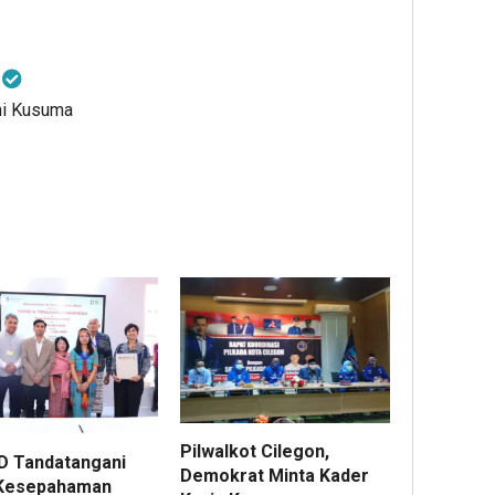
a
ni Kusuma
Pilwalkot Cilegon,
D Tandatangani
Demokrat Minta Kader
Kesepahaman