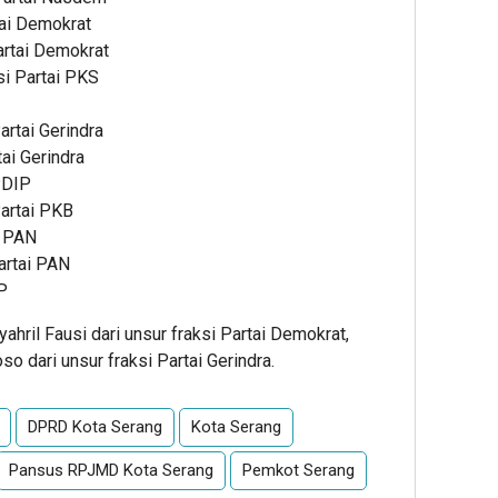
rtai Demokrat
Partai Demokrat
si Partai PKS
artai Gerindra
tai Gerindra
 PDIP
Partai PKB
i PAN
Partai PAN
PP
hril Fausi dari unsur fraksi Partai Demokrat,
o dari unsur fraksi Partai Gerindra.
DPRD Kota Serang
Kota Serang
Pansus RPJMD Kota Serang
Pemkot Serang