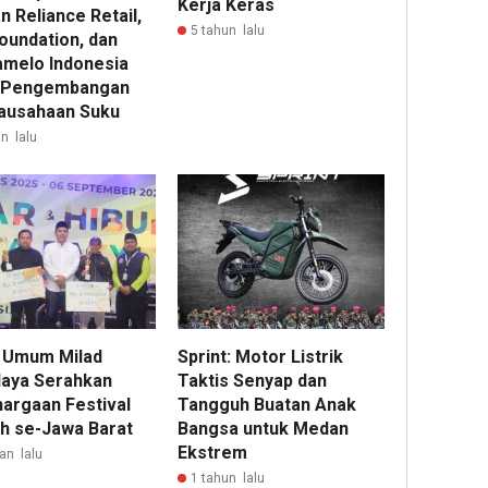
Kerja Keras
 Reliance Retail,
5 tahun lalu
oundation, dan
amelo Indonesia
 Pengembangan
ausahaan Suku
n lalu
 Umum Milad
Sprint: Motor Listrik
laya Serahkan
Taktis Senyap dan
argaan Festival
Tangguh Buatan Anak
h se-Jawa Barat
Bangsa untuk Medan
Ekstrem
an lalu
1 tahun lalu