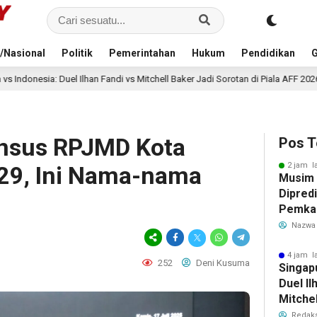
/Nasional
Politik
Pemerintahan
Hukum
Pendidikan
G
 vs Mitchell Baker Jadi Sorotan di Piala AFF 2026
Kejari 
5 jam lalu
nsus RPJMD Kota
Pos T
2 jam l
29, Ini Nama-nama
Musim
Dipredi
Pemka
Siapka
Nazwa
Antisip
Bersih
4 jam l
252
Deni Kusuma
Singap
Duel Il
Mitchel
Sorotan
Redaks