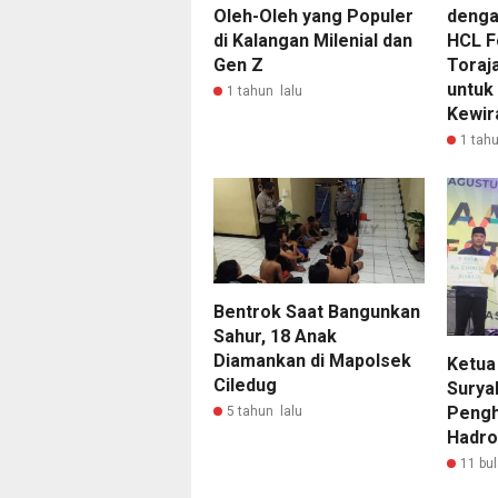
Oleh-Oleh yang Populer
dengan
di Kalangan Milenial dan
HCL F
Gen Z
Toraj
untuk
1 tahun lalu
Kewir
1 tahu
Bentrok Saat Bangunkan
Sahur, 18 Anak
Diamankan di Mapolsek
Ketua
Ciledug
Surya
Pengh
5 tahun lalu
Hadro
11 bul