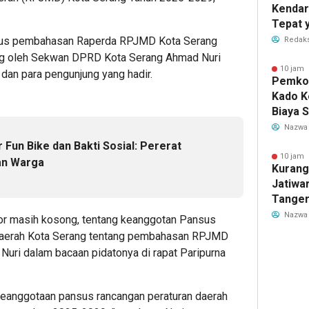
Kendar
Tepat 
Dilaku
sus pembahasan Raperda RPJMD Kota Serang
Redaks
ng oleh Sekwan DPRD Kota Serang Ahmad Nuri
10 jam 
dan para pengunjung yang hadir.
Pemkot
Kado K
Biaya 
Air Be
Nazwa
Jadi R
 Fun Bike dan Bakti Sosial: Pererat
10 jam 
an Warga
Kurang
Jatiwa
Tanger
TPS3R 
Nazwa
r masih kosong, tentang keanggotan Pansus
aerah Kota Serang tentang pembahasan RPJMD
Nuri dalam bacaan pidatonya di rapat Paripurna
eanggotaan pansus rancangan peraturan daerah