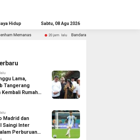
aya Hidup
Advertorial
Sabtu, 08 Agu 2026
Bandara Husein Sastranegara Kembali Layani Pesawat Jet Mulai 14 A
m lalu
erbaru
lalu
nggu Lama,
b Tangerang
 Kembali Rumah
yang Roboh
Puting Beliung
lalu
co Madrid dan
 Saingi Inter
dalam Perburuan
an Romero,
i