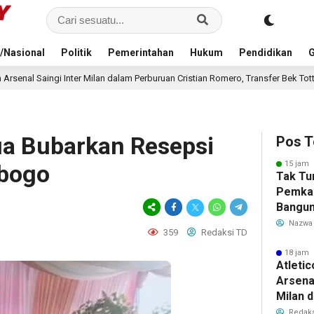
/Nasional
Politik
Pemerintahan
Hukum
Pendidikan
G
lam Perburuan Cristian Romero, Transfer Bek Tottenham Memanas
20 ja
a Bubarkan Resepsi
Pos T
15 jam 
ibogo
Tak Tu
Pemka
Bangun
Warga 
Nazwa
359
Redaksi TD
Akibat 
18 jam 
Atleti
Arsenal
Milan 
Cristi
Redaks