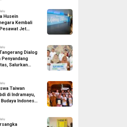
er Bek Tottenham
as
lalu
a Husein
negara Kembali
 Pesawat Jet
14 Agustus 2026,
 Indonesia Buka
andung-Denpasar
lalu
 Tangerang Dialog
 Penyandang
itas, Salurkan
n dan Tampung
si
lalu
swa Taiwan
di di Indramayu,
r Budaya Indonesia
ukasi Pekerja
lalu
rsangka