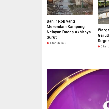
Banjir Rob yang
Merendam Kampung
Warga
Nelayan Dadap Akhirnya
Garud
Surut
Seger
4 tahun lalu
5 tahu