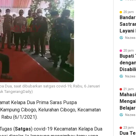
Transf
Meman
20 jam 
Bandar
Sastra
Layani
Mulai 
Nazwa
Garuda
Rute B
20 jam 
Bupati
dengan
Disabil
Bantua
Nazwa
Aspira
pa Dua, saat dibubarkan satgas covid-19, Rabu, 6 Januari
21 jam 
uk TangerangDaily)
Mahasi
Mengab
amat Kelapa Dua Prima Saras Puspa
Belaja
 Kampung Cibogo, Kelurahan Cibogo, Kecamatan
dan Ed
Nazwa
, Rabu (6/1/2021).
Migran
23 jam 
Tugas (
Satgas
) covid-19 Kecamatan Kelapa Dua
Dua Te