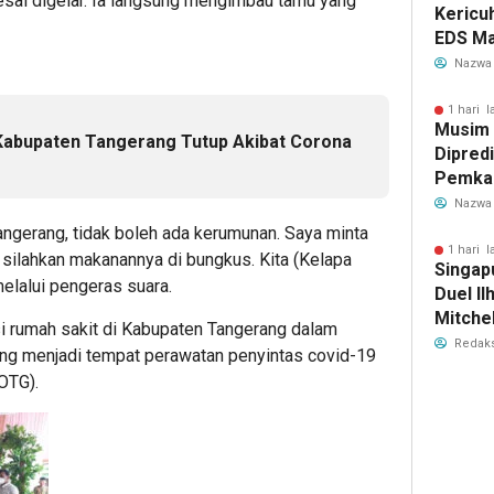
esai digelar. Ia langsung mengimbau tamu yang
Kericu
EDS Ma
Indones
Nazwa
Banten
Perebu
1 hari l
Musim
Limbah
Kabupaten Tangerang Tutup Akibat Corona
Dipredi
Pemka
Siapka
Nazwa
Antisip
angerang, tidak boleh ada kerumunan. Saya minta
Bersih
1 hari l
a silahkan makanannya di bungkus. Kita (Kelapa
Singap
elalui pengeras suara.
Duel Il
Mitchel
i rumah sakit di Kabupaten Tangerang dalam
Sorotan
Redaks
ang menjadi tempat perawatan penyintas covid-19
2026
OTG).