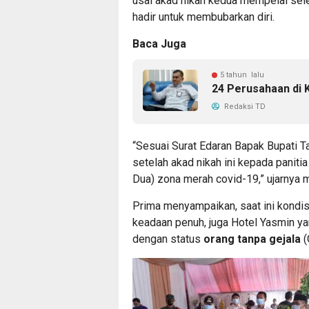
usai akad nikah kedua mempelai sel
hadir untuk membubarkan diri.
Baca Juga
5 tahun lalu
24 Perusahaan di 
Redaksi TD
“Sesuai Surat Edaran Bapak Bupati T
setelah akad nikah ini kepada paniti
Dua) zona merah covid-19,” ujarnya m
Prima menyampaikan, saat ini kondis
keadaan penuh, juga Hotel Yasmin y
dengan status
orang tanpa gejala
(