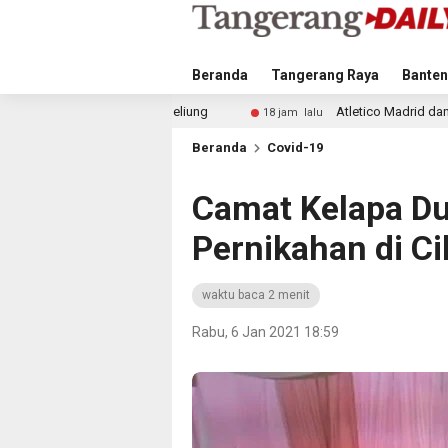
Beranda
Tangerang Raya
Banten
iung
Atletico Madrid dan Arsenal Saingi Inter Milan da
18 jam lalu
Beranda
Covid-19
Camat Kelapa Du
Pernikahan di C
waktu baca 2 menit
Rabu, 6 Jan 2021 18:59