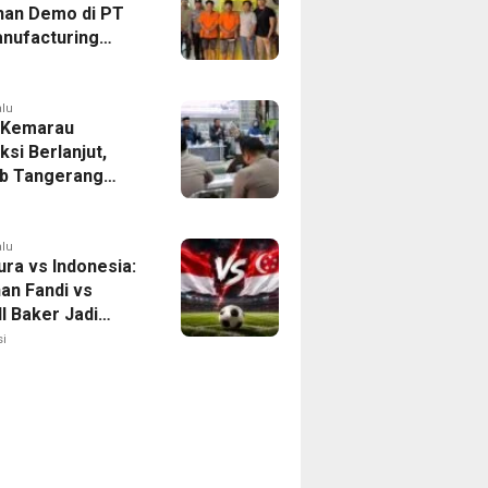
han Demo di PT
nufacturing
ia Ditahan, Polda
 Ungkap Motif
tan Pengelolaan
alu
 Kemarau
ksi Berlanjut,
b Tangerang
n Langkah
asi Krisis Air
alu
ura vs Indonesia:
han Fandi vs
l Baker Jadi
 di Piala AFF
i