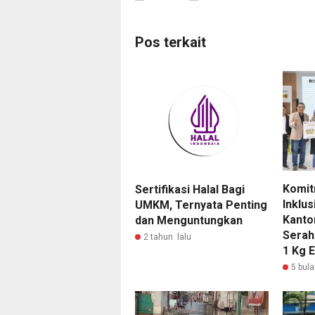
Pos terkait
Komit
Sertifikasi Halal Bagi
Inklus
UMKM, Ternyata Penting
Kantor
dan Menguntungkan
Serah
2 tahun lalu
1 Kg 
5 bula