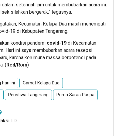
u dalam setengah jam untuk membubarkan acara ini.
sek silahkan bergerak,” tegasnya.
atakan, Kecamatan Kelapa Dua masih menempati
 covid-19 di Kabupaten Tangerang.
aikan kondisi pandemi
covid-19
di Kecamatan
m. Hari ini saya membubarkan acara resepsi
 baru, karena kerumuna massa berpotensi pada
. (
Red/Rom
)
hari ini
Camat Kelapa Dua
i
Peristiwa Tangerang
Prima Saras Puspa
daksi TD