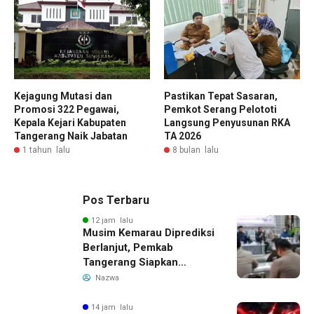
Kejagung Mutasi dan
Pastikan Tepat Sasaran,
Promosi 322 Pegawai,
Pemkot Serang Pelototi
Kepala Kejari Kabupaten
Langsung Penyusunan RKA
Tangerang Naik Jabatan
TA 2026
1 tahun lalu
8 bulan lalu
Pos Terbaru
12 jam lalu
Musim Kemarau Diprediksi
Berlanjut, Pemkab
Tangerang Siapkan
Langkah Antisipasi Krisis
Nazwa
Air Bersih
14 jam lalu