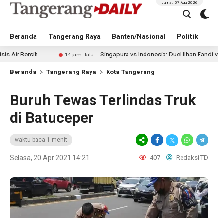
Jumat, 07 Agu 2026
Beranda
Tangerang Raya
Banten/Nasional
Politik
Pe
h
Singapura vs Indonesia: Duel Ilhan Fandi vs Mitchell Ba
14 jam lalu
Beranda
Tangerang Raya
Kota Tangerang
Buruh Tewas Terlindas Truk
di Batuceper
waktu baca 1 menit
Selasa, 20 Apr 2021 14:21
407
Redaksi TD