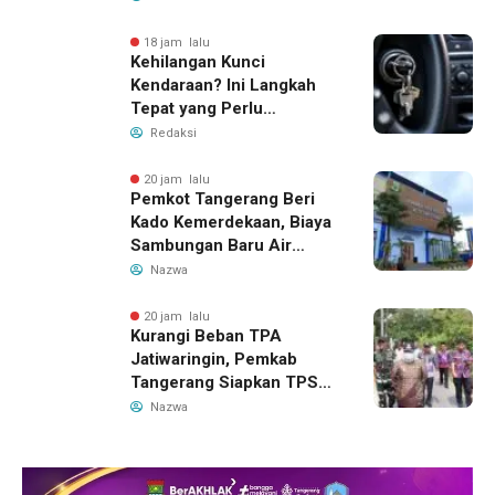
18 jam lalu
Kehilangan Kunci
Kendaraan? Ini Langkah
Tepat yang Perlu
Dilakukan
Redaksi
20 jam lalu
Pemkot Tangerang Beri
Kado Kemerdekaan, Biaya
Sambungan Baru Air
Bersih Dipangkas Jadi
Nazwa
Rp237 Ribu
20 jam lalu
Kurangi Beban TPA
Jatiwaringin, Pemkab
Tangerang Siapkan TPS3R
Baru di Tigaraksa
Nazwa