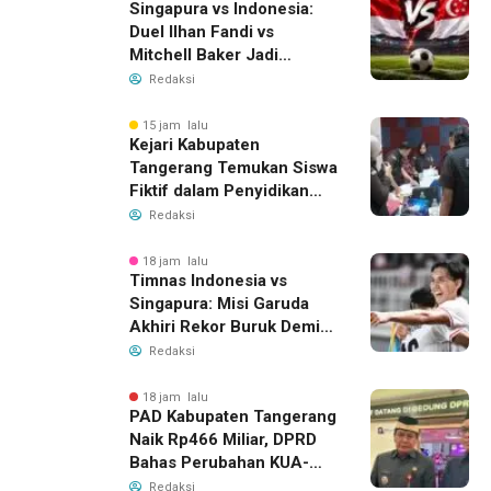
Singapura vs Indonesia:
Duel Ilhan Fandi vs
Mitchell Baker Jadi
Sorotan di Piala AFF 2026
Redaksi
15 jam lalu
Kejari Kabupaten
Tangerang Temukan Siswa
Fiktif dalam Penyidikan
Dana BOP PKBM
Redaksi
18 jam lalu
Timnas Indonesia vs
Singapura: Misi Garuda
Akhiri Rekor Buruk Demi
Tiket Semifinal Piala AFF
Redaksi
2026
18 jam lalu
PAD Kabupaten Tangerang
Naik Rp466 Miliar, DPRD
Bahas Perubahan KUA-
PPAS 2026
Redaksi