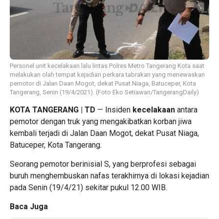
Personel unit kecelakaan lalu lintas Polres Metro Tangerang Kota saat
melakukan olah tempat kejadian perkara tabrakan yang menewaskan
pemotor di Jalan Daan Mogot, dekat Pusat Niaga, Batuceper, Kota
Tangerang, Senin (19/4/2021). (Foto Eko Setiawan/TangerangDaily)
KOTA TANGERANG | TD
— Insiden
kecelakaan
antara
pemotor dengan truk yang mengakibatkan korban jiwa
kembali terjadi di Jalan Daan Mogot, dekat Pusat Niaga,
Batuceper, Kota Tangerang.
Seorang pemotor berinisial S, yang berprofesi sebagai
buruh menghembuskan nafas terakhirnya di lokasi kejadian
pada Senin (19/4/21) sekitar pukul 12.00 WIB.
Baca Juga