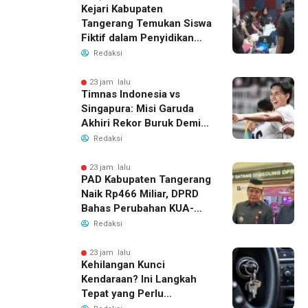
Kejari Kabupaten
Tangerang Temukan Siswa
Fiktif dalam Penyidikan
Dana BOP PKBM
Redaksi
23 jam lalu
Timnas Indonesia vs
Singapura: Misi Garuda
Akhiri Rekor Buruk Demi
Tiket Semifinal Piala AFF
Redaksi
2026
23 jam lalu
PAD Kabupaten Tangerang
Naik Rp466 Miliar, DPRD
Bahas Perubahan KUA-
PPAS 2026
Redaksi
23 jam lalu
Kehilangan Kunci
Kendaraan? Ini Langkah
Tepat yang Perlu