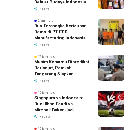
Belajar Budaya Indonesia
dan Edukasi Pekerja
Nazwa
Migran
2 jam lalu
Dua Tersangka Kericuhan
Demo di PT EDS
Manufacturing Indonesia
Ditahan, Polda Banten
Nazwa
Ungkap Motif Perebutan
Pengelolaan Limbah
17 jam lalu
Musim Kemarau Diprediksi
Berlanjut, Pemkab
Tangerang Siapkan
Langkah Antisipasi Krisis
Nazwa
Air Bersih
19 jam lalu
Singapura vs Indonesia:
Duel Ilhan Fandi vs
Mitchell Baker Jadi
Sorotan di Piala AFF 2026
Redaksi
19 jam lalu