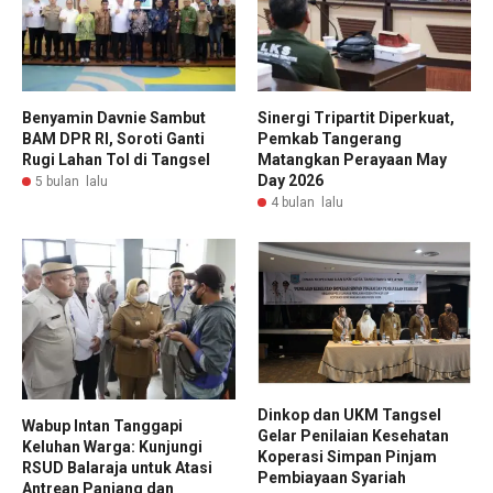
Benyamin Davnie Sambut
Sinergi Tripartit Diperkuat,
BAM DPR RI, Soroti Ganti
Pemkab Tangerang
Rugi Lahan Tol di Tangsel
Matangkan Perayaan May
Day 2026
5 bulan lalu
4 bulan lalu
Dinkop dan UKM Tangsel
Wabup Intan Tanggapi
Gelar Penilaian Kesehatan
Keluhan Warga: Kunjungi
Koperasi Simpan Pinjam
RSUD Balaraja untuk Atasi
Pembiayaan Syariah
Antrean Panjang dan