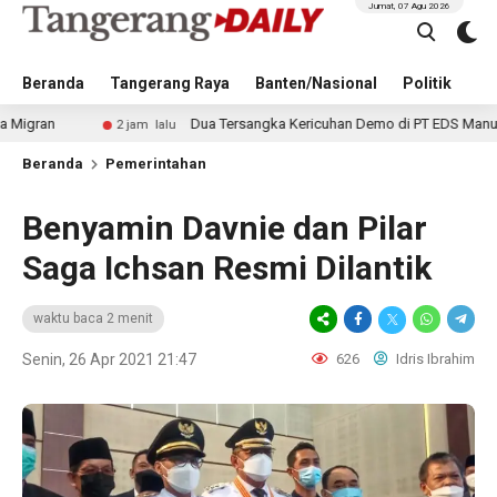
Jumat, 07 Agu 2026
Beranda
Tangerang Raya
Banten/Nasional
Politik
Pe
Dua Tersangka Kericuhan Demo di PT EDS Manufacturing Ind
2 jam lalu
Beranda
Pemerintahan
Benyamin Davnie dan Pilar
Saga Ichsan Resmi Dilantik
waktu baca 2 menit
Senin, 26 Apr 2021 21:47
626
Idris Ibrahim