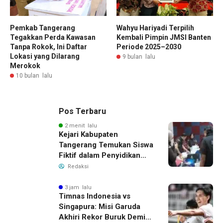
Pemkab Tangerang
Wahyu Hariyadi Terpilih
Tegakkan Perda Kawasan
Kembali Pimpin JMSI Banten
Tanpa Rokok, Ini Daftar
Periode 2025–2030
Lokasi yang Dilarang
9 bulan lalu
Merokok
10 bulan lalu
Pos Terbaru
2 menit lalu
Kejari Kabupaten
Tangerang Temukan Siswa
Fiktif dalam Penyidikan
Dana BOP PKBM
Redaksi
3 jam lalu
Timnas Indonesia vs
Singapura: Misi Garuda
Akhiri Rekor Buruk Demi