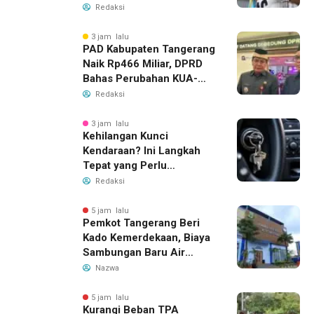
Tiket Semifinal Piala AFF
Redaksi
2026
3 jam lalu
PAD Kabupaten Tangerang
Naik Rp466 Miliar, DPRD
Bahas Perubahan KUA-
PPAS 2026
Redaksi
3 jam lalu
Kehilangan Kunci
Kendaraan? Ini Langkah
Tepat yang Perlu
Dilakukan
Redaksi
5 jam lalu
Pemkot Tangerang Beri
Kado Kemerdekaan, Biaya
Sambungan Baru Air
Bersih Dipangkas Jadi
Nazwa
Rp237 Ribu
5 jam lalu
Kurangi Beban TPA