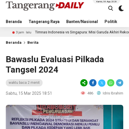
Kamis, 06 Agu 2026
Beranda
Tangerang Raya
Banten/Nasional
Politik
Pe
Timnas Indonesia vs Singapura: Misi Garuda Akhiri Rekor Buruk Demi
jam lalu
Beranda
Berita
Bawaslu Evaluasi Pilkada
Tangsel 2024
waktu baca 2 menit
Sabtu, 15 Mar 2025 18:51
486
Idris Ibrahim