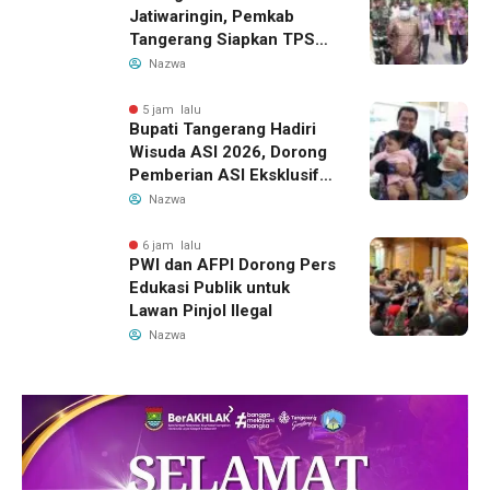
Jatiwaringin, Pemkab
Tangerang Siapkan TPS3R
Baru di Tigaraksa
Nazwa
5 jam lalu
Bupati Tangerang Hadiri
Wisuda ASI 2026, Dorong
Pemberian ASI Eksklusif
untuk Wujudkan Generasi
Nazwa
Sehat
6 jam lalu
PWI dan AFPI Dorong Pers
Edukasi Publik untuk
Lawan Pinjol Ilegal
Nazwa