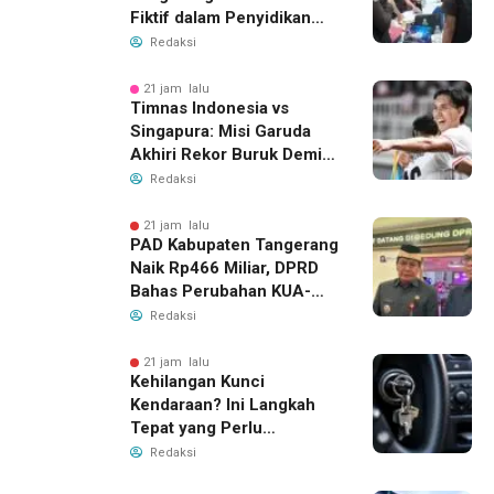
Fiktif dalam Penyidikan
Dana BOP PKBM
Redaksi
21 jam lalu
Timnas Indonesia vs
Singapura: Misi Garuda
Akhiri Rekor Buruk Demi
Tiket Semifinal Piala AFF
Redaksi
2026
21 jam lalu
PAD Kabupaten Tangerang
Naik Rp466 Miliar, DPRD
Bahas Perubahan KUA-
PPAS 2026
Redaksi
21 jam lalu
Kehilangan Kunci
Kendaraan? Ini Langkah
Tepat yang Perlu
Dilakukan
Redaksi