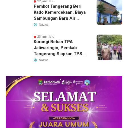
22 jam lalu
Pemkot Tangerang Beri
Kado Kemerdekaan, Biaya
Sambungan Baru Air
Bersih Dipangkas Jadi
Nazwa
Rp237 Ribu
23 jam lalu
Kurangi Beban TPA
Jatiwaringin, Pemkab
Tangerang Siapkan TPS3R
Baru di Tigaraksa
Nazwa