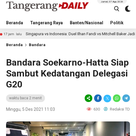
Jumat, 07 Agu 2026
Beranda
Tangerang Raya
Banten/Nasional
Politik
Pe
Singapura vs Indonesia: Duel Ilhan Fandi vs Mitchell Baker Jadi Sorotan di 
u
Beranda
Bandara
Bandara Soekarno-Hatta Siap
Sambut Kedatangan Delegasi
G20
waktu baca 2 menit
Minggu, 5 Des 2021 11:03
630
Redaksi TD