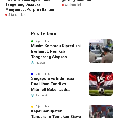
Tangerang Disiapkan
4 tahun lalu
Menyambut Porprov Banten
5 tahun lalu
Pos Terbaru
14 jam lalu
Musim Kemarau Diprediksi
Berlanjut, Pemkab
Tangerang Siapkan
Langkah Antisipasi Krisis
Nazwa
Air Bersih
17 jam lalu
Singapura vs Indonesia:
Duel Ilhan Fandi vs
Mitchell Baker Jadi
Sorotan di Piala AFF 2026
Redaksi
17 jam lalu
Kejari Kabupaten
Tangerang Temukan Siswa