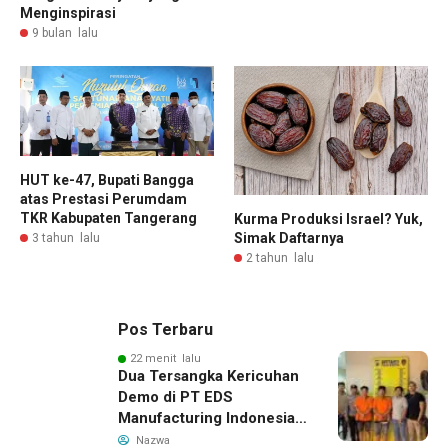
Menginspirasi
9 bulan lalu
HUT ke-47, Bupati Bangga
atas Prestasi Perumdam
TKR Kabupaten Tangerang
Kurma Produksi Israel? Yuk,
Simak Daftarnya
3 tahun lalu
2 tahun lalu
Pos Terbaru
22 menit lalu
Dua Tersangka Kericuhan
Demo di PT EDS
Manufacturing Indonesia
Ditahan, Polda Banten
Nazwa