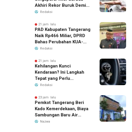
Akhiri Rekor Buruk Demi
Tiket Semifinal Piala AFF
Redaksi
2026
21 jam lalu
PAD Kabupaten Tangerang
Naik Rp466 Miliar, DPRD
Bahas Perubahan KUA-
PPAS 2026
Redaksi
21 jam lalu
Kehilangan Kunci
Kendaraan? Ini Langkah
Tepat yang Perlu
Dilakukan
Redaksi
23 jam lalu
Pemkot Tangerang Beri
Kado Kemerdekaan, Biaya
Sambungan Baru Air
Bersih Dipangkas Jadi
Nazwa
Rp237 Ribu