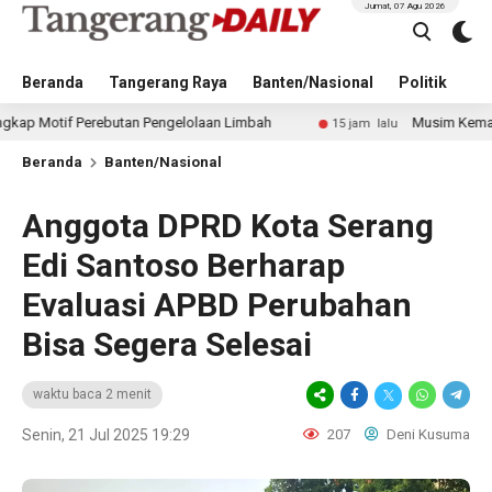
Jumat, 07 Agu 2026
Beranda
Tangerang Raya
Banten/Nasional
Politik
Pe
 Perebutan Pengelolaan Limbah
Musim Kemarau Diprediks
15 jam lalu
Beranda
Banten/Nasional
Anggota DPRD Kota Serang
Edi Santoso Berharap
Evaluasi APBD Perubahan
Bisa Segera Selesai
waktu baca 2 menit
Senin, 21 Jul 2025 19:29
207
Deni Kusuma