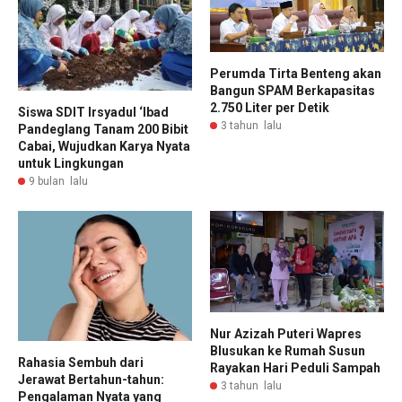
Perumda Tirta Benteng akan
Bangun SPAM Berkapasitas
2.750 Liter per Detik
Siswa SDIT Irsyadul ‘Ibad
3 tahun lalu
Pandeglang Tanam 200 Bibit
Cabai, Wujudkan Karya Nyata
untuk Lingkungan
9 bulan lalu
Nur Azizah Puteri Wapres
Blusukan ke Rumah Susun
Rahasia Sembuh dari
Rayakan Hari Peduli Sampah
Jerawat Bertahun-tahun:
3 tahun lalu
Pengalaman Nyata yang