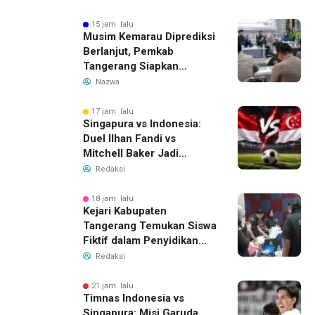
Ungkap Motif Perebutan
Pengelolaan Limbah
15 jam lalu
Musim Kemarau Diprediksi
Berlanjut, Pemkab
Tangerang Siapkan
Langkah Antisipasi Krisis
Nazwa
Air Bersih
17 jam lalu
Singapura vs Indonesia:
Duel Ilhan Fandi vs
Mitchell Baker Jadi
Sorotan di Piala AFF 2026
Redaksi
18 jam lalu
Kejari Kabupaten
Tangerang Temukan Siswa
Fiktif dalam Penyidikan
Dana BOP PKBM
Redaksi
21 jam lalu
Timnas Indonesia vs
Singapura: Misi Garuda