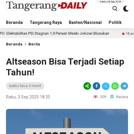
Sabtu, 08 Agu 2026
Beranda
Tangerang Raya
Banten/Nasional
Politik
Pe
tas PSI Stagnan 1,9 Persen Meski Jokowi Blusukan
Tak Tun
18 jam lalu
Beranda
Berita
Altseason Bisa Terjadi Setiap
Tahun!
waktu baca 3 menit
Rabu, 3 Sep 2025 18:35
309
Nazwa