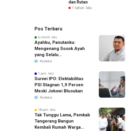
dan Rutan
1 tahun lalu
Pos Terbaru
6 menit lalu
Ayahku, Panutanku:
Mengenang Sosok Ayah
yang Selalu
Membersamaiku
Redaksi
1 jam lalu
Survei IPO: Elektabilitas
PSI Stagnan 1,9 Persen
Meski Jokowi Blusukan
Redaksi
18 jam lalu
Tak Tunggu Lama, Pemkab
Tangerang Bangun
Kembali Rumah Warga