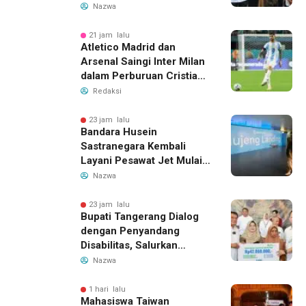
yang Roboh Akibat Puting
Nazwa
Beliung
21 jam lalu
Atletico Madrid dan
Arsenal Saingi Inter Milan
dalam Perburuan Cristian
Romero, Transfer Bek
Redaksi
Tottenham Memanas
23 jam lalu
Bandara Husein
Sastranegara Kembali
Layani Pesawat Jet Mulai
14 Agustus 2026, Garuda
Nazwa
Indonesia Buka Rute
Bandung-Denpasar
23 jam lalu
Bupati Tangerang Dialog
dengan Penyandang
Disabilitas, Salurkan
Bantuan dan Tampung
Nazwa
Aspirasi
1 hari lalu
Mahasiswa Taiwan