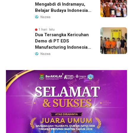
Mengabdi di Indramayu,
Belajar Budaya Indonesia
dan Edukasi Pekerja
Nazwa
Migran
1 hari lalu
Dua Tersangka Kericuhan
Demo di PT EDS
Manufacturing Indonesia
Ditahan, Polda Banten
Nazwa
Ungkap Motif Perebutan
Pengelolaan Limbah