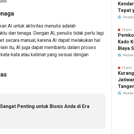
lis.
Kendar
Tepat 
enaga
Dilaku
Redaks
n AI untuk aktivitas menulis adalah
19 jam 
 dan tenaga. Dengan AI, penulis tidak perlu lagi
Pemkot
set secara manual, karena AI dapat melakukan hal
Kado K
elain itu, AI juga dapat membantu dalam proses
Biaya 
kata-kata atau kalimat yang sesuai dengan
Air Be
Nazwa
Jadi R
19 jam 
Kurang
tas
Jatiwa
Tanger
TPS3R 
Nazwa
Sangat Penting untuk Bisnis Anda di Era