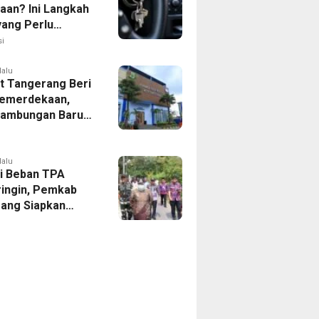
aan? Ini Langkah
yang Perlu
kan
i
lalu
 Tangerang Beri
emerdekaan,
Sambungan Baru
rsih Dipangkas
p237 Ribu
lalu
i Beban TPA
ringin, Pemkab
ang Siapkan
Baru di Tigaraksa