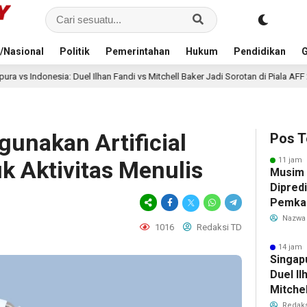
/Nasional
Politik
Pemerintahan
Hukum
Pendidikan
G
l Ilhan Fandi vs Mitchell Baker Jadi Sorotan di Piala AFF 2026
14 jam 
unakan Artificial
Pos T
11 jam 
uk Aktivitas Menulis
Musim
Dipredi
Pemka
Siapka
Nazwa
1016
Redaksi TD
Antisip
Bersih
14 jam 
Singap
Duel Il
Mitchel
Sorotan
Redaks