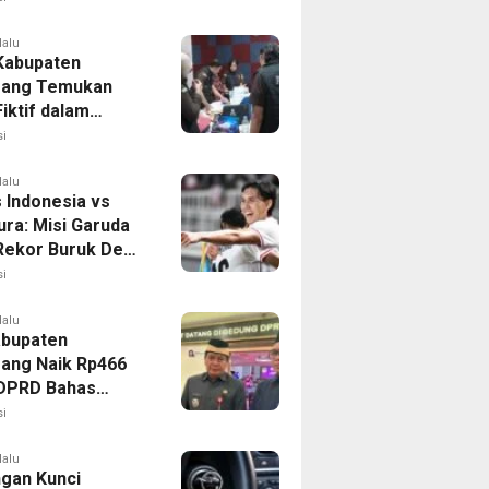
lalu
 Kabupaten
rang Temukan
iktif dalam
ikan Dana BOP
i
lalu
 Indonesia vs
ura: Misi Garuda
 Rekor Buruk Demi
emifinal Piala AFF
i
lalu
bupaten
ang Naik Rp466
, DPRD Bahas
ahan KUA-PPAS
i
lalu
ngan Kunci