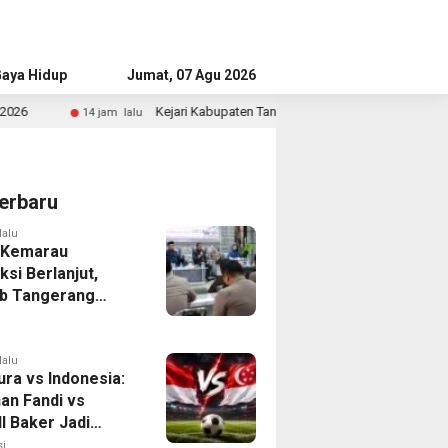
aya Hidup
Advertorial
Jumat, 07 Agu 2026
Kejari Kabupaten Tangerang Temukan Siswa Fiktif dalam Penyidikan D
lalu
erbaru
lalu
 Kemarau
ksi Berlanjut,
b Tangerang
n Langkah
asi Krisis Air
lalu
ura vs Indonesia:
han Fandi vs
l Baker Jadi
 di Piala AFF
i