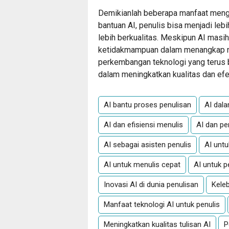
Demikianlah beberapa manfaat mengg
bantuan AI, penulis bisa menjadi leb
lebih berkualitas. Meskipun AI masi
ketidakmampuan dalam menangkap n
perkembangan teknologi yang terus be
dalam meningkatkan kualitas dan efek
AI bantu proses penulisan
AI dala
AI dan efisiensi menulis
AI dan pe
AI sebagai asisten penulis
AI untu
AI untuk menulis cepat
AI untuk pe
Inovasi AI di dunia penulisan
Keleb
Manfaat teknologi AI untuk penulis
Meningkatkan kualitas tulisan AI
P