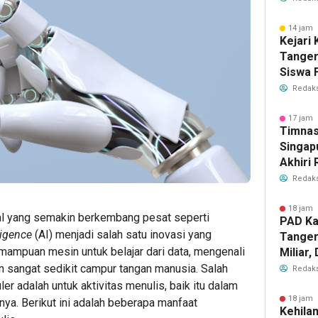
2026
14 jam 
Kejari
Tange
Siswa F
Penyid
Redaks
PKBM
17 jam 
Timnas
Singap
Akhiri
Tiket S
Redaks
2026
18 jam 
al yang semakin berkembang pesat seperti
PAD Ka
lligence
(AI) menjadi salah satu inovasi yang
Tanger
emampuan mesin untuk belajar dari data, mengenali
Miliar
Perub
 sangat sedikit campur tangan manusia. Salah
Redaks
2026
r adalah untuk aktivitas menulis, baik itu dalam
18 jam 
innya. Berikut ini adalah beberapa manfaat
Kehila