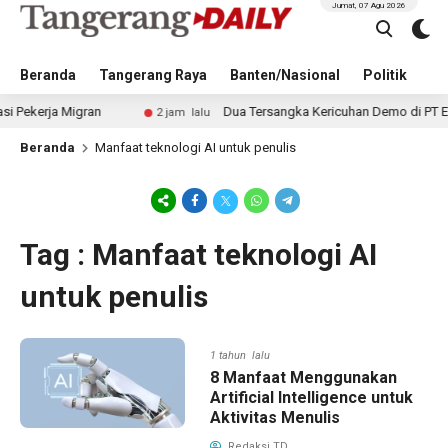
Jumat, 07 Agu 2026
Beranda
Tangerang Raya
Banten/Nasional
Politik
Pe
erja Migran
Dua Tersangka Kericuhan Demo di PT EDS Ma
2 jam lalu
Beranda
Manfaat teknologi AI untuk penulis
Tag : Manfaat teknologi AI
untuk penulis
1 tahun lalu
8 Manfaat Menggunakan
Artificial Intelligence untuk
Aktivitas Menulis
Redaksi TD