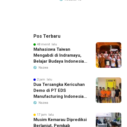
Pos Terbaru
48 menit lalu
Mahasiswa Taiwan
Mengabdi di Indramayu,
Belajar Budaya Indonesia
dan Edukasi Pekerja
Nazwa
Migran
2 jam lalu
Dua Tersangka Kericuhan
Demo di PT EDS
Manufacturing Indonesia
Ditahan, Polda Banten
Nazwa
Ungkap Motif Perebutan
Pengelolaan Limbah
17 jam lalu
Musim Kemarau Diprediksi
Berlanjut, Pemkab