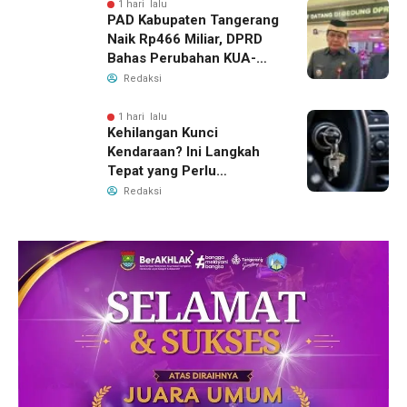
1 hari lalu
PAD Kabupaten Tangerang
Naik Rp466 Miliar, DPRD
Bahas Perubahan KUA-
PPAS 2026
Redaksi
1 hari lalu
Kehilangan Kunci
Kendaraan? Ini Langkah
Tepat yang Perlu
Dilakukan
Redaksi