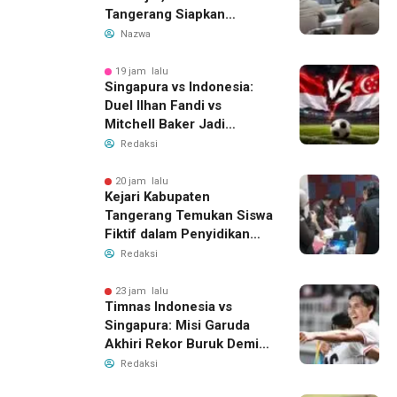
Tangerang Siapkan
Langkah Antisipasi Krisis
Nazwa
Air Bersih
19 jam lalu
Singapura vs Indonesia:
Duel Ilhan Fandi vs
Mitchell Baker Jadi
Sorotan di Piala AFF 2026
Redaksi
20 jam lalu
Kejari Kabupaten
Tangerang Temukan Siswa
Fiktif dalam Penyidikan
Dana BOP PKBM
Redaksi
23 jam lalu
Timnas Indonesia vs
Singapura: Misi Garuda
Akhiri Rekor Buruk Demi
Tiket Semifinal Piala AFF
Redaksi
2026