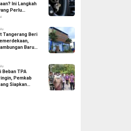
aan? Ini Langkah
yang Perlu
kan
i
alu
 Tangerang Beri
emerdekaan,
Sambungan Baru
rsih Dipangkas
p237 Ribu
alu
i Beban TPA
ringin, Pemkab
ang Siapkan
Baru di Tigaraksa