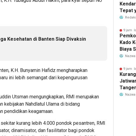
ah, K.H. Tubagus Abdul Hakim, para kyai sepuh NU
Kendar
Tepat 
Dilaku
Redaks
9 jam l
Pemkot
a Kesehatan di Banten Siap Divaksin
Kado K
Biaya 
Air Be
Nazwa
Jadi R
9 jam l
ten, K.H. Bunyamin Hafidz mengharapkan
Kurang
ru ini lebih semangat dari kepengurusan
Jatiwa
Tanger
TPS3R 
Nazwa
duddin Utsman mengungkapkan, RMI merupakan
 kebijakan Nahdlatul Ulama di bidang
n pendidikan keagamaan.
sekitar kurang lebih 4.000 pondok pesantren, RMI
tor, dinamisator, dan fasilitator bagi pondok