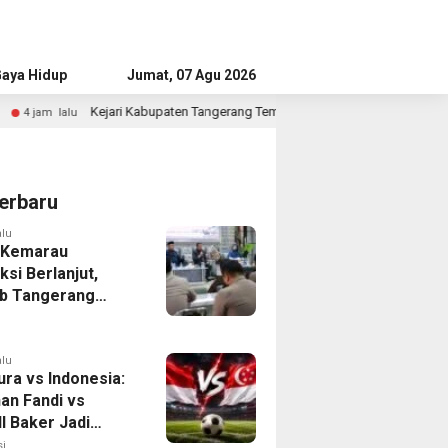
aya Hidup
Advertorial
Jumat, 07 Agu 2026
upaten Tangerang Temukan Siswa Fiktif dalam Penyidikan Dana BOP PKBM
erbaru
alu
 Kemarau
ksi Berlanjut,
b Tangerang
n Langkah
asi Krisis Air
alu
ura vs Indonesia:
han Fandi vs
l Baker Jadi
 di Piala AFF
i