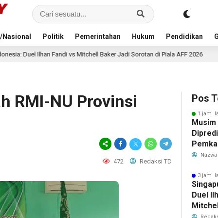
/Nasional
Politik
Pemerintahan
Hukum
Pendidikan
G
 Mitchell Baker Jadi Sorotan di Piala AFF 2026
Kejari Kab
4 jam lalu
h RMI-NU Provinsi
Pos T
1 jam l
Musim
Dipredi
Pemka
Siapka
Nazwa
472
Redaksi TD
Antisip
Bersih
3 jam l
Singap
Duel Il
Mitchel
Sorotan
Redaks