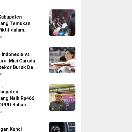
alu
 Kabupaten
rang Temukan
iktif dalam
ikan Dana BOP
i
alu
 Indonesia vs
ura: Misi Garuda
 Rekor Buruk Demi
emifinal Piala AFF
i
alu
bupaten
ang Naik Rp466
, DPRD Bahas
ahan KUA-PPAS
i
alu
ngan Kunci