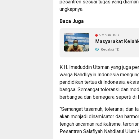
pesantren sesuai tugas yang diaman
ungkapnya.
Baca Juga
5 tahun lalu
Masyarakat Keluh
Redaksi TD
K.H. Imaduddin Utsman yang juga pen
warga Nahdliyyin Indonesia mengun
pendidikan tertua di Indonesia, eks
bangsa. Semangat toleransi dan mod
berbangsa dan bernegara seperti di
“Semangat tasamuh, toleransi, dan t
akan menjadi dinamisator dan harmo
tengah ancaman radikalisme, teroris
Pesantren Salafiyah Nahdlatul Ulum K