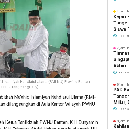
2026
4 jam l
Kejari
Tange
Siswa F
Penyid
Redaks
PKBM
7 jam l
Timnas
Singap
Akhiri
Tiket S
Redaks
2026
d Islamiyah Nahdlatul Ulama (RMI-NU) Provinsi Banten,
8 jam l
n untuk TangerangDaily)
PAD Ka
Tanger
ithah Ma’ahid Islamiyah Nahdlatul Ulama (RMI-
Miliar
tikan dilangsungkan di Aula Kantor Wilayah PWNU
Perub
Redaks
2026
8 jam l
leh Ketua Tanfidziah PWNU Banten, K.H. Bunyamin
Kehila