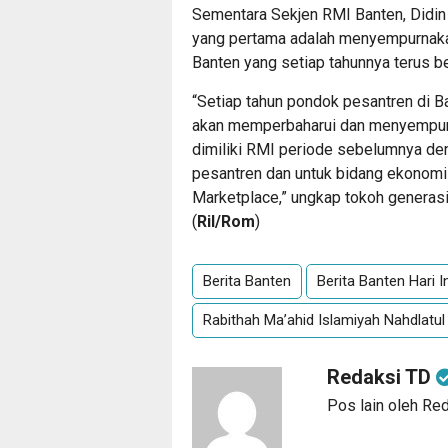
Sementara Sekjen RMI Banten, Didi
yang pertama adalah menyempurnaka
Banten yang setiap tahunnya terus b
“Setiap tahun pondok pesantren di Ba
akan memperbaharui dan menyempurn
dimiliki RMI periode sebelumnya de
pesantren dan untuk bidang ekonomi
Marketplace,” ungkap tokoh generasi
(
Ril/Rom
)
Berita Banten
Berita Banten Hari In
Rabithah Ma’ahid Islamiyah Nahdlatu
Redaksi TD
Pos lain oleh Re