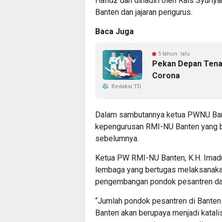
Hafidz dan dihadiri oleh Rais Syuriy
Banten dan jajaran pengurus.
Baca Juga
5 tahun lalu
Pekan Depan Tenag
Corona
Redaksi TD
Dalam sambutannya ketua PWNU Ban
kepengurusan RMI-NU Banten yang ba
sebelumnya.
Ketua PW RMI-NU Banten, K.H. Ima
lembaga yang bertugas melaksanakan
pengembangan pondok pesantren da
“Jumlah pondok pesantren di Banten 
Banten akan berupaya menjadi katalisa