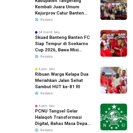
Kabupaten Tangerang
Kembali Juara Umum
Kejurprov Catur Banten
2026, Raih 24 Medali
Redaksi
54 menit lalu
Skuad Banteng Banten FC
Siap Tempur di Soekarno
Cup 2026, Bawa Misi
Harumkan Nama Banten
Redaksi
6 jam lalu
Ribuan Warga Kelapa Dua
Meriahkan Jalan Sehat
Sambut HUT ke-81 RI
Redaksi
6 jam lalu
PCNU Tangsel Gelar
Halaqoh Transformasi
Digital, Bahas Masa Depan
NU di Era Disrupsi
Redaksi