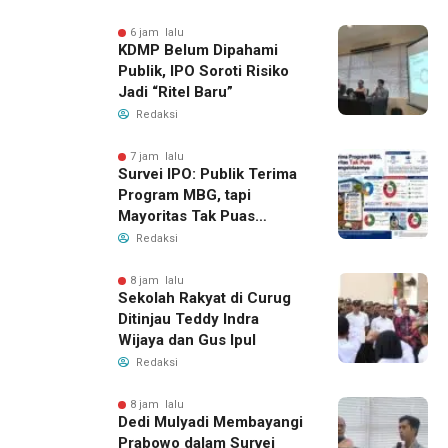
6 jam lalu
KDMP Belum Dipahami
Publik, IPO Soroti Risiko
Jadi “Ritel Baru”
Redaksi
7 jam lalu
Survei IPO: Publik Terima
Program MBG, tapi
Mayoritas Tak Puas
dengan Pengelolaannya
Redaksi
8 jam lalu
Sekolah Rakyat di Curug
Ditinjau Teddy Indra
Wijaya dan Gus Ipul
Redaksi
8 jam lalu
Dedi Mulyadi Membayangi
Prabowo dalam Survei