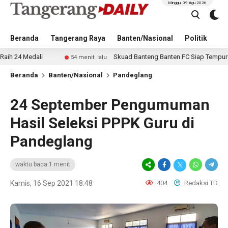
Minggu, 09 Agu 2026
Beranda
Tangerang Raya
Banten/Nasional
Politik
Pe
Medali
Skuad Banteng Banten FC Siap Tempur di Soek
54 menit lalu
Beranda
Banten/Nasional
Pandeglang
24 September Pengumuman
Hasil Seleksi PPPK Guru di
Pandeglang
waktu baca 1 menit
Kamis, 16 Sep 2021 18:48
404
Redaksi TD