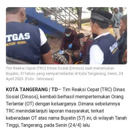
Tim Reaksi Cepat (TRC) Dinas Sosial (Dinsos) saat menemukan
Buyatin, 57 tahun, yang sempat terlantar di Kota Tangerang, Senin, 24
April 2023. (Foto : Istimewa)
KOTA
TANGERANG
|
T
D
— Tim Reaksi Cepat (TRC) Dinas
Sosial (Dinsos), kembali berhasil mempertemukan Orang
Terlantar (OT) dengan keluarganya. Dimana sebelumnya
TRC menindaklanjuti laporan masyarakat, terkait
keberadaan OT atas nama Buyatin (57) ini, di wilayah Tanah
Tinggi, Tangerang, pada Senin (24/4) lalu.