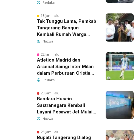
Redaksi
18 jam lalu
Tak Tunggu Lama, Pemkab
Tangerang Bangun
Kembali Rumah Warga
yang Roboh Akibat Puting
Nazwa
Beliung
22 jam lalu
Atletico Madrid dan
Arsenal Saingi Inter Milan
dalam Perburuan Cristian
Romero, Transfer Bek
Redaksi
Tottenham Memanas
23 jam lalu
Bandara Husein
Sastranegara Kembali
Layani Pesawat Jet Mulai
14 Agustus 2026, Garuda
Nazwa
Indonesia Buka Rute
Bandung-Denpasar
23 jam lalu
Bupati Tangerang Dialog