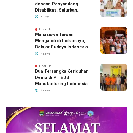
dengan Penyandang
Disabilitas, Salurkan
Bantuan dan Tampung
Nazwa
Aspirasi
1 hari lalu
Mahasiswa Taiwan
Mengabdi di Indramayu,
Belajar Budaya Indonesia
dan Edukasi Pekerja
Nazwa
Migran
1 hari lalu
Dua Tersangka Kericuhan
Demo di PT EDS
Manufacturing Indonesia
Ditahan, Polda Banten
Nazwa
Ungkap Motif Perebutan
Pengelolaan Limbah