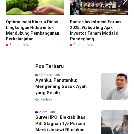
Optimalisasi Kinerja Dinas
Banten Investment Forum
Lingkungan Hidup untuk
2025, Wabup Iing Ajak
Mendukung Pembangunan
Investor Tanam Modal di
Berkelanjutan
Pandeglang
5 bulan lalu
9 bulan lalu
Pos Terbaru
43 menit lalu
Ayahku, Panutanku:
Mengenang Sosok Ayah
yang Selalu
Membersamaiku
Redaksi
2 jam lalu
Survei IPO: Elektabilitas
PSI Stagnan 1,9 Persen
Meski Jokowi Blusukan