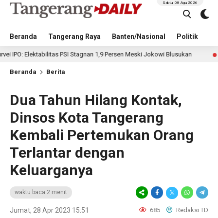
Sabtu, 08 Agu 2026
Beranda
Tangerang Raya
Banten/Nasional
Politik
Pe
ktabilitas PSI Stagnan 1,9 Persen Meski Jokowi Blusukan
18 jam lalu
Beranda
Berita
Dua Tahun Hilang Kontak,
Dinsos Kota Tangerang
Kembali Pertemukan Orang
Terlantar dengan
Keluarganya
waktu baca 2 menit
Jumat, 28 Apr 2023 15:51
685
Redaksi TD