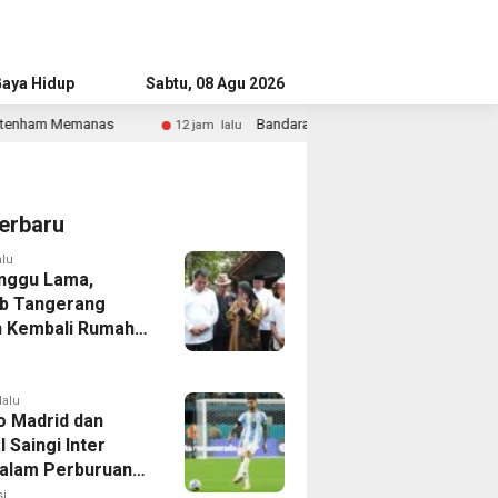
aya Hidup
Advertorial
Sabtu, 08 Agu 2026
Bandara Husein Sastranegara Kembali Layani Pesawat Jet Mulai 14 
am lalu
erbaru
alu
nggu Lama,
b Tangerang
 Kembali Rumah
yang Roboh
Puting Beliung
lalu
co Madrid dan
 Saingi Inter
dalam Perburuan
an Romero,
i