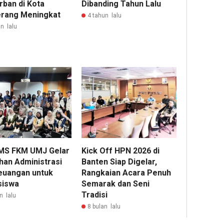
rban di Kota
Dibanding Tahun Lalu
rang Meningkat
4 tahun lalu
n lalu
S FKM UMJ Gelar
Kick Off HPN 2026 di
ihan Administrasi
Banten Siap Digelar,
euangan untuk
Rangkaian Acara Penuh
siswa
Semarak dan Seni
Tradisi
n lalu
8 bulan lalu