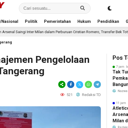
/Nasional
Politik
Pemerintahan
Hukum
Pendidikan
G
alam Perburuan Cristian Romero, Transfer Bek Tottenham Memanas
12 j
gerang
anajemen Pengelolaan
Pos T
7 jam l
 Tangerang
Tak Tu
Pemka
Bangun
Warga 
Nazwa
521
Redaksi TD
Akibat 
11 jam 
Atleti
Arsenal
Milan 
Cristi
Redaks