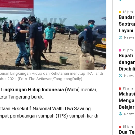
Transf
Meman
12 jam 
Bandar
Sastra
Layani
Mulai 
Nazwa
Garuda
Rute B
12 jam 
Bupati
dengan
Disabil
terian Lingkungan Hidup dan Kehutanan menutup TPA liar di
Bantua
Nazwa
ber 2021. (Foto: Eko Setiawan/TangerangDaily)
Aspira
13 jam 
Lingkungan Hidup Indonesia
(Walhi) menilai,
Mahasi
ota Tangerang buruk.
Mengab
Belaja
taan Eksekutif Nasional Walhi Dwi Sawung
dan Ed
Nazwa
empat pembuangan sampah (TPS) sampah liar di
Migran
15 jam 
Dua Te