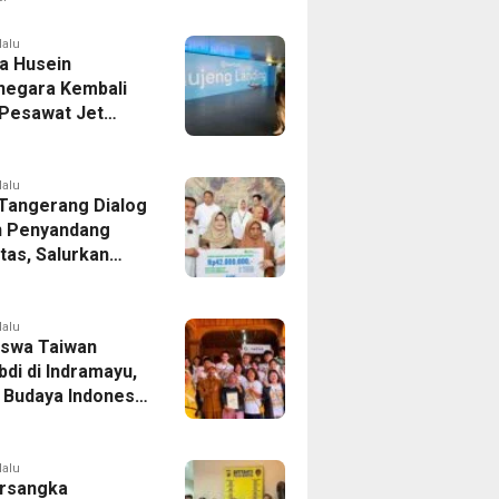
er Bek Tottenham
as
lalu
a Husein
negara Kembali
 Pesawat Jet
14 Agustus 2026,
 Indonesia Buka
andung-Denpasar
lalu
 Tangerang Dialog
 Penyandang
itas, Salurkan
n dan Tampung
si
lalu
swa Taiwan
di di Indramayu,
r Budaya Indonesia
ukasi Pekerja
lalu
rsangka