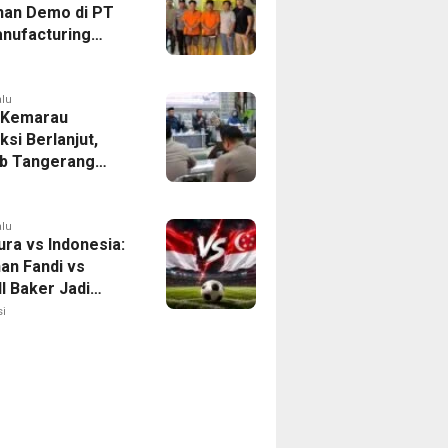
han Demo di PT
nufacturing
ia Ditahan, Polda
 Ungkap Motif
tan Pengelolaan
alu
 Kemarau
ksi Berlanjut,
b Tangerang
n Langkah
asi Krisis Air
alu
ura vs Indonesia:
han Fandi vs
l Baker Jadi
 di Piala AFF
i