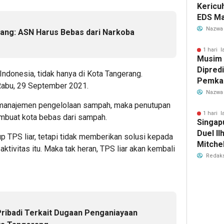
Kericu
EDS Ma
Indones
Nazwa
ang: ASN Harus Bebas dari Narkoba
Banten
Perebu
1 hari l
Musim
Limbah
Dipredi
Indonesia, tidak hanya di Kota Tangerang.
Pemka
 Rabu, 29 September 2021.
Siapka
Nazwa
Antisip
a manajemen pengelolaan sampah, maka penutupan
Bersih
1 hari l
embuat kota bebas dari sampah.
Singap
Duel Il
 TPS liar, tetapi tidak memberikan solusi kepada
Mitchel
ktivitas itu. Maka tak heran, TPS liar akan kembali
Sorotan
Redaks
2026
ribadi Terkait Dugaan Penganiayaan