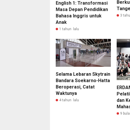
Berku
English 1: Transformasi
Tange
Masa Depan Pendidikan
Bahasa Inggris untuk
3 tahu
Anak
1 tahun lalu
Selama Lebaran Skytrain
Bandara Soekarno-Hatta
Beroperasi, Catat
ERDAM
Waktunya
Pelat
dan K
4 tahun lalu
Maha
9 bula