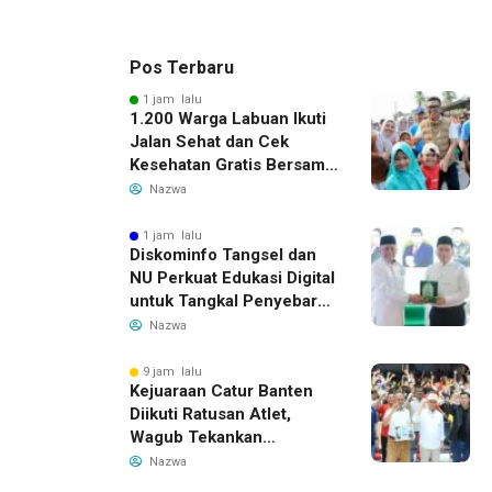
Pos Terbaru
1 jam lalu
1.200 Warga Labuan Ikuti
Jalan Sehat dan Cek
Kesehatan Gratis Bersama
Gubernur Banten
Nazwa
1 jam lalu
Diskominfo Tangsel dan
NU Perkuat Edukasi Digital
untuk Tangkal Penyebaran
Hoaks
Nazwa
9 jam lalu
Kejuaraan Catur Banten
Diikuti Ratusan Atlet,
Wagub Tekankan
Pembinaan Dini
Nazwa