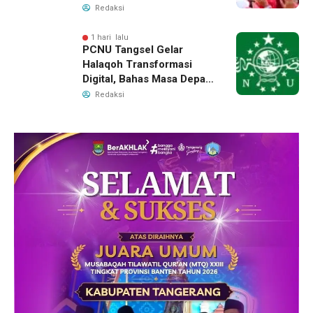
Redaksi
1 hari lalu
PCNU Tangsel Gelar
Halaqoh Transformasi
Digital, Bahas Masa Depan
NU di Era Disrupsi
Redaksi