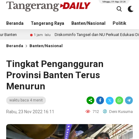
Minggu, 09 Agu 2026
Beranda
Tangerang Raya
Banten/Nasional
Politik
Pe
Diskominfo Tangsel dan NU Perkuat Edukasi Digital untuk 
1 jam lalu
Beranda
Banten/Nasional
Tingkat Pengangguran
Provinsi Banten Terus
Menurun
waktu baca 4 menit
Rabu, 23 Nov 2022 16:11
712
Deni Kusuma