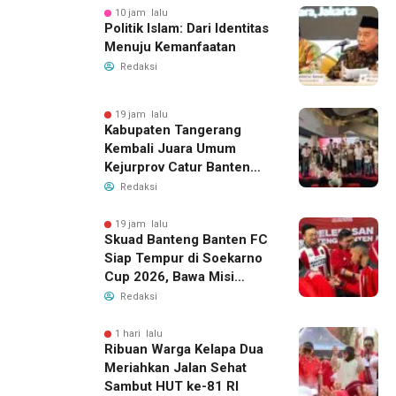
10 jam lalu
Politik Islam: Dari Identitas
Menuju Kemanfaatan
Redaksi
19 jam lalu
Kabupaten Tangerang
Kembali Juara Umum
Kejurprov Catur Banten
2026, Raih 24 Medali
Redaksi
19 jam lalu
Skuad Banteng Banten FC
Siap Tempur di Soekarno
Cup 2026, Bawa Misi
Harumkan Nama Banten
Redaksi
1 hari lalu
Ribuan Warga Kelapa Dua
Meriahkan Jalan Sehat
Sambut HUT ke-81 RI