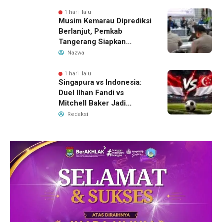
Ungkap Motif Perebutan
Pengelolaan Limbah
1 hari lalu
Musim Kemarau Diprediksi
Berlanjut, Pemkab
Tangerang Siapkan
Langkah Antisipasi Krisis
Nazwa
Air Bersih
1 hari lalu
Singapura vs Indonesia:
Duel Ilhan Fandi vs
Mitchell Baker Jadi
Sorotan di Piala AFF 2026
Redaksi