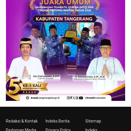
Redaksi & Kontak
Indeks Berita
Sitemap
Pedoman Media
Privacy Policy
Indeks