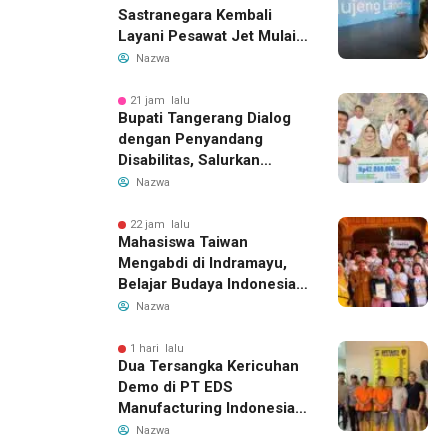
Sastranegara Kembali
Layani Pesawat Jet Mulai
14 Agustus 2026, Garuda
Nazwa
Indonesia Buka Rute
Bandung-Denpasar
21 jam lalu
Bupati Tangerang Dialog
dengan Penyandang
Disabilitas, Salurkan
Bantuan dan Tampung
Nazwa
Aspirasi
22 jam lalu
Mahasiswa Taiwan
Mengabdi di Indramayu,
Belajar Budaya Indonesia
dan Edukasi Pekerja
Nazwa
Migran
1 hari lalu
Dua Tersangka Kericuhan
Demo di PT EDS
Manufacturing Indonesia
Ditahan, Polda Banten
Nazwa