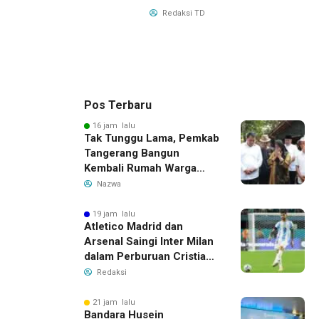
Redaksi TD
Pos Terbaru
16 jam lalu
Tak Tunggu Lama, Pemkab
Tangerang Bangun
Kembali Rumah Warga
yang Roboh Akibat Puting
Nazwa
Beliung
19 jam lalu
Atletico Madrid dan
Arsenal Saingi Inter Milan
dalam Perburuan Cristian
Romero, Transfer Bek
Redaksi
Tottenham Memanas
21 jam lalu
Bandara Husein