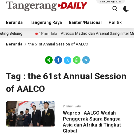
Sabtu, 08 Agu 2026
Beranda
Tangerang Raya
Banten/Nasional
Politik
Pe
Beliung
Atletico Madrid dan Arsenal Saingi Inter Milan
19 jam lalu
Beranda
the 61st Annual Session of AALCO
Tag : the 61st Annual Session
of AALCO
2 tahun lalu
Wapres : AALCO Wadah
Penggerak Suara Bangsa
Asia dan Afrika di Tingkat
Global