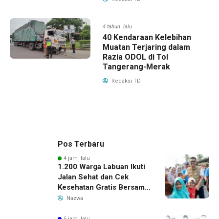
4 tahun lalu
40 Kendaraan Kelebihan
Muatan Terjaring dalam
Razia ODOL di Tol
Tangerang-Merak
Redaksi TD
Pos Terbaru
4 jam lalu
1.200 Warga Labuan Ikuti
Jalan Sehat dan Cek
Kesehatan Gratis Bersama
Gubernur Banten
Nazwa
5 jam lalu