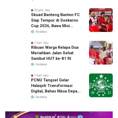
22 jam lalu
Skuad Banteng Banten FC
Siap Tempur di Soekarno
Cup 2026, Bawa Misi
Harumkan Nama Banten
Redaksi
1 hari lalu
Ribuan Warga Kelapa Dua
Meriahkan Jalan Sehat
Sambut HUT ke-81 RI
Redaksi
1 hari lalu
PCNU Tangsel Gelar
Halaqoh Transformasi
Digital, Bahas Masa Depan
NU di Era Disrupsi
Redaksi