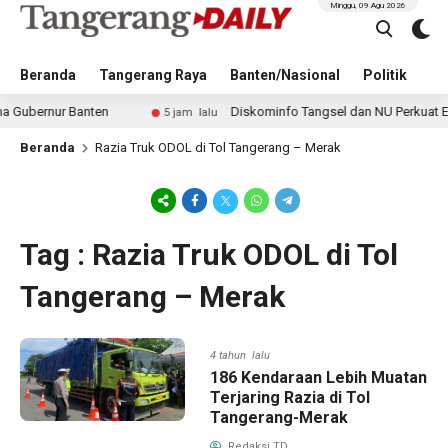
Minggu, 09 Agu 2026
Beranda
Tangerang Raya
Banten/Nasional
Politik
Pe
bernur Banten
Diskominfo Tangsel dan NU Perkuat Edukas
5 jam lalu
Beranda
Razia Truk ODOL di Tol Tangerang – Merak
Tag : Razia Truk ODOL di Tol
Tangerang – Merak
4 tahun lalu
186 Kendaraan Lebih Muatan
Terjaring Razia di Tol
Tangerang-Merak
Redaksi TD