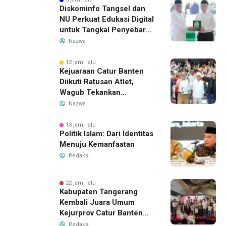
Diskominfo Tangsel dan
NU Perkuat Edukasi Digital
untuk Tangkal Penyebaran
Hoaks
Nazwa
12 jam lalu
Kejuaraan Catur Banten
Diikuti Ratusan Atlet,
Wagub Tekankan
Pembinaan Dini
Nazwa
13 jam lalu
Politik Islam: Dari Identitas
Menuju Kemanfaatan
Redaksi
22 jam lalu
Kabupaten Tangerang
Kembali Juara Umum
Kejurprov Catur Banten
2026, Raih 24 Medali
Redaksi