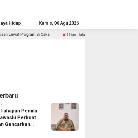
aya Hidup
Advertorial
Kamis, 06 Agu 2026
Caka
Merdeka Keluargaku, Merdeka Negeriku
19 jam lalu
1 
erbaru
lalu
 Tahapan Pemilu
Bawaslu Perkuat
n Gencarkan
ikan Demokrasi
enerasi Muda