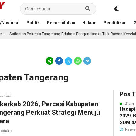
/Nasional
Politik
Pemerintahan
Hukum
Pendidikan
G
a Tangerang Edukasi Pengendara di Titik Rawan Kecelakaan Lewat Program Si 
upaten Tangerang
Pos T
lan lalu
kerkab 2026, Percasi Kabupaten
12 jam 
Hadapi
ngerang Perkuat Strategi Menuju
2029, 
ara
SDM da
Pendid
Nazwa
edaksi
bagi G