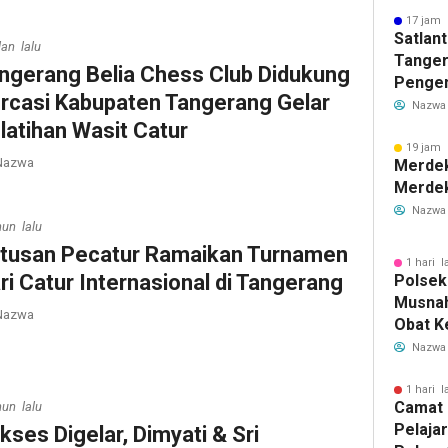
17 jam 
Satlan
lan lalu
Tanger
ngerang Belia Chess Club Didukung
Pengen
rcasi Kabupaten Tangerang Gelar
Rawan 
Nazwa
Lewat 
latihan Wasit Catur
19 jam 
azwa
Merdek
Merdek
Nazwa
hun lalu
tusan Pecatur Ramaikan Turnamen
1 hari l
ri Catur Internasional di Tangerang
Polsek
Musnah
azwa
Obat Ke
Rp230 M
Nazwa
1 hari l
Camat 
hun lalu
Pelaja
kses Digelar, Dimyati & Sri