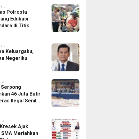
lalu
tas Polresta
ang Edukasi
dara di Titik
Kecelakaan
Program Si Caka
lalu
a Keluargaku,
a Negeriku
alu
 Serpong
kan 46 Juta Butir
ras Ilegal Senilai
iliar
alu
Kresek Ajak
r SMA Meriahkan