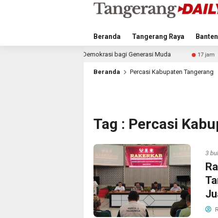
Beranda
Tangerang Raya
Banten
dikan Demokrasi bagi Generasi Muda
Satlantas Polrest
17 jam lalu
Beranda
Percasi Kabupaten Tangerang
Tag : Percasi Kab
3 bu
Ra
Ta
Ju
R