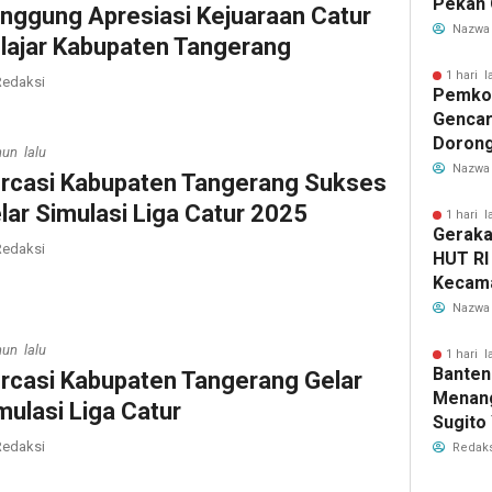
Pekan 
nggung Apresiasi Kejuaraan Catur
Kecama
Nazwa
lajar Kabupaten Tangerang
1 hari l
edaksi
Pemkot
Gencar
Dorong
hun lalu
Hamil 
Nazwa
rcasi Kabupaten Tangerang Sukses
Hewan
lar Simulasi Liga Catur 2025
1 hari l
Geraka
edaksi
HUT RI
Kecama
Tanger
Nazwa
Jadwal
hun lalu
1 hari l
Banten
rcasi Kabupaten Tangerang Gelar
Menang
mulasi Liga Catur
Sugito
Juara 
edaksi
Redaks
2026