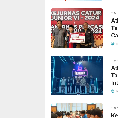
1 ta
At
Ta
Ca
R
1 ta
At
Ta
In
R
1 ta
Ke