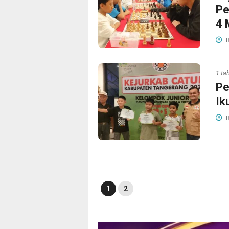
Pe
4 
R
1 ta
Pe
Ik
R
1
2