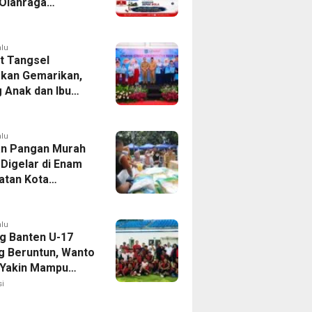
Olahraga
tan Kresek 2026
alu
 Tangsel
kan Gemarikan,
 Anak dan Ibu
Penuhi Protein
i
alu
n Pangan Murah
 Digelar di Enam
tan Kota
ang, Catat
nya
alu
g Banten U-17
 Beruntun, Wanto
 Yakin Mampu
Soekarno Cup
i