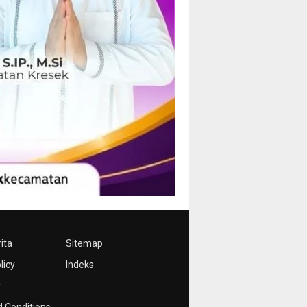
ita
Sitemap
licy
Indeks
r