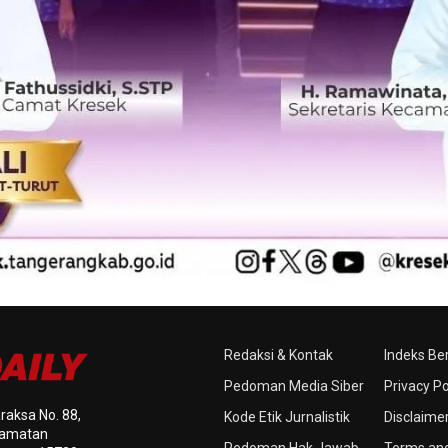
Redaksi & Kontak
Indeks Ber
Pedoman Media Siber
Privacy Po
raksa No. 88,
Kode Etik Jurnalistik
Disclaime
ecamatan