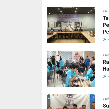
7 bu
Ta
Pe
Pe
N
1 ta
Ra
Ha
N
1 ta
Su