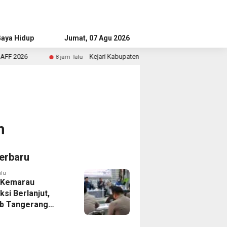
aya Hidup
Advertorial
Jumat, 07 Agu 2026
Kejari Kabupaten Tangerang Temukan Siswa Fiktif dalam Penyidi
8 jam lalu
n
erbaru
alu
 Kemarau
ksi Berlanjut,
b Tangerang
n Langkah
asi Krisis Air