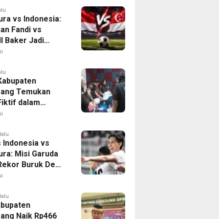
alu
ura vs Indonesia:
han Fandi vs
l Baker Jadi
 di Piala AFF
i
alu
 Kabupaten
rang Temukan
iktif dalam
ikan Dana BOP
i
lalu
 Indonesia vs
ura: Misi Garuda
 Rekor Buruk Demi
emifinal Piala AFF
i
lalu
bupaten
ang Naik Rp466