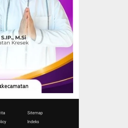
ita
Sitemap
licy
Indeks