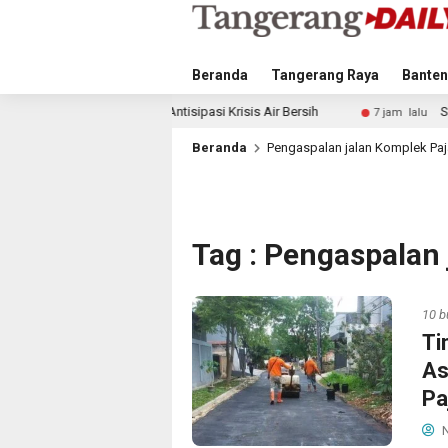
Beranda
Tangerang Raya
Banten
angkah Antisipasi Krisis Air Bersih
Singapura vs Indonesi
7 jam lalu
Beranda
Pengaspalan jalan Komplek Pa
Tag : Pengaspalan
10 b
Ti
As
Pa
N