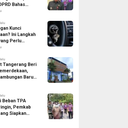
, DPRD Bahas
ahan KUA-PPAS
i
lalu
ngan Kunci
aan? Ini Langkah
yang Perlu
kan
i
lalu
 Tangerang Beri
emerdekaan,
Sambungan Baru
rsih Dipangkas
p237 Ribu
lalu
i Beban TPA
ringin, Pemkab
ang Siapkan
Baru di Tigaraksa