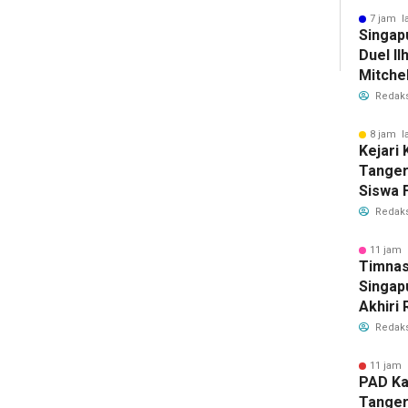
Bersih
7 jam l
Singap
Duel Il
Mitchel
Sorotan
Redaks
2026
8 jam l
Kejari
Tange
Siswa F
Penyid
Redaks
PKBM
11 jam 
Timnas
Singap
Akhiri
Tiket S
Redaks
2026
11 jam 
PAD Ka
Tanger