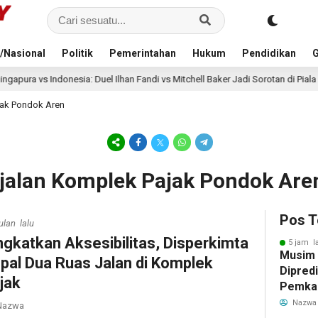
/Nasional
Politik
Pemerintahan
Hukum
Pendidikan
G
a: Duel Ilhan Fandi vs Mitchell Baker Jadi Sorotan di Piala AFF 2026
jak Pondok Aren
 jalan Komplek Pajak Pondok Are
Pos T
ulan lalu
ngkatkan Aksesibilitas, Disperkimta
5 jam l
Musim
pal Dua Ruas Jalan di Komplek
Dipredi
jak
Pemka
Siapka
Nazwa
azwa
Antisip