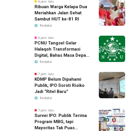
6 jam lalu
Ribuan Warga Kelapa Dua
Meriahkan Jalan Sehat
Sambut HUT ke-81 RI
Redaksi
6 jam lalu
PCNU Tangsel Gelar
Halaqoh Transformasi
Digital, Bahas Masa Depan
NU di Era Disrupsi
Redaksi
7 jam lalu
KDMP Belum Dipahami
Publik, IPO Soroti Risiko
Jadi “Ritel Baru”
Redaksi
7 jam lalu
Survei IPO: Publik Terima
Program MBG, tapi
Mayoritas Tak Puas