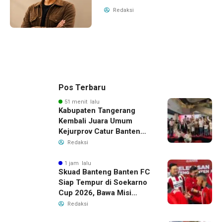
Redaksi
Pos Terbaru
51 menit lalu
Kabupaten Tangerang
Kembali Juara Umum
Kejurprov Catur Banten
2026, Raih 24 Medali
Redaksi
1 jam lalu
Skuad Banteng Banten FC
Siap Tempur di Soekarno
Cup 2026, Bawa Misi
Harumkan Nama Banten
Redaksi