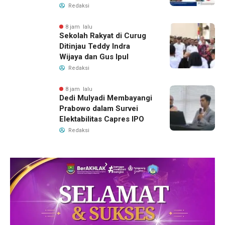
dengan Pengelolaannya
Redaksi
8 jam lalu
Sekolah Rakyat di Curug
Ditinjau Teddy Indra
Wijaya dan Gus Ipul
Redaksi
8 jam lalu
Dedi Mulyadi Membayangi
Prabowo dalam Survei
Elektabilitas Capres IPO
Redaksi