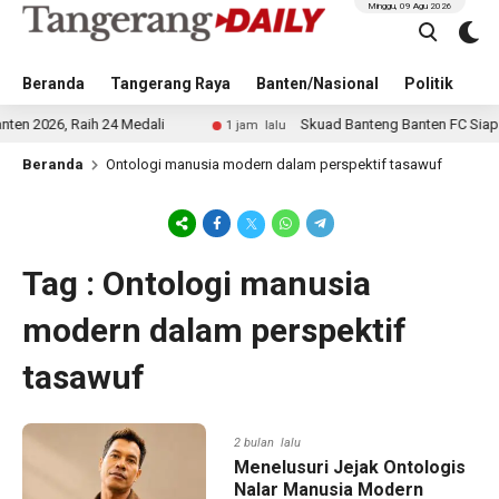
Minggu, 09 Agu 2026
Beranda
Tangerang Raya
Banten/Nasional
Politik
Pe
026, Raih 24 Medali
Skuad Banteng Banten FC Siap Tem
1 jam lalu
Beranda
Ontologi manusia modern dalam perspektif tasawuf
Tag : Ontologi manusia
modern dalam perspektif
tasawuf
2 bulan lalu
Menelusuri Jejak Ontologis
Nalar Manusia Modern