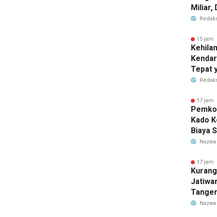
Miliar
Perub
Redaks
2026
15 jam 
Kehila
Kendar
Tepat 
Dilaku
Redaks
17 jam 
Pemkot
Kado K
Biaya 
Air Be
Nazwa
Jadi R
17 jam 
Kurang
Jatiwa
Tanger
TPS3R 
Nazwa