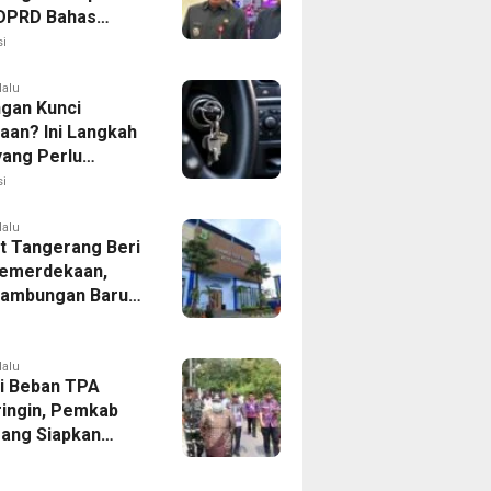
, DPRD Bahas
ahan KUA-PPAS
i
lalu
ngan Kunci
aan? Ini Langkah
yang Perlu
kan
i
lalu
 Tangerang Beri
emerdekaan,
Sambungan Baru
rsih Dipangkas
p237 Ribu
lalu
i Beban TPA
ringin, Pemkab
ang Siapkan
Baru di Tigaraksa