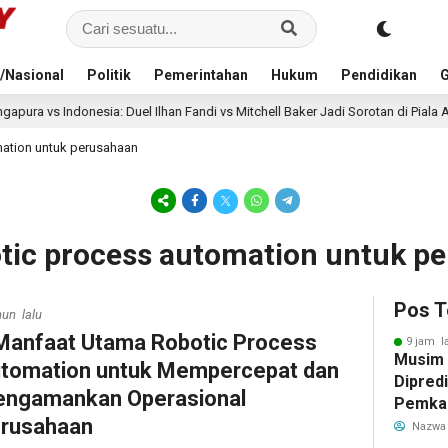
/Nasional
Politik
Pemerintahan
Hukum
Pendidikan
G
sia: Duel Ilhan Fandi vs Mitchell Baker Jadi Sorotan di Piala AFF 2026
mation untuk perusahaan
otic process automation untuk p
Pos T
hun lalu
Manfaat Utama Robotic Process
9 jam l
Musim
tomation untuk Mempercepat dan
Dipredi
ngamankan Operasional
Pemka
rusahaan
Siapka
Nazwa
Antisip