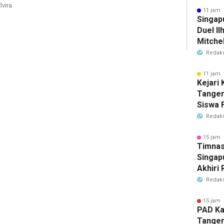
lvira
Bersih
11 jam 
Singap
Duel Il
Mitchel
Sorotan
Redaks
2026
11 jam 
Kejari
Tange
Siswa F
Penyid
Redaks
PKBM
15 jam 
Timnas
Singap
Akhiri
Tiket S
Redaks
2026
15 jam 
PAD Ka
Tanger