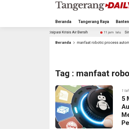
Beranda
Tangerang Raya
Banten
angkah Antisipasi Krisis Air Bersih
Singapura vs Indone
11 jam lalu
Beranda
manfaat robotic process auto
Tag : manfaat rob
1 ta
5 
Au
Me
Pe