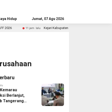
aya Hidup
Advertorial
Jumat, 07 Agu 2026
Kejari Kabupaten Tangerang Temukan Siswa Fiktif dalam Penyi
11 jam lalu
erusahaan
erbaru
alu
 Kemarau
ksi Berlanjut,
b Tangerang
n Langkah
asi Krisis Air