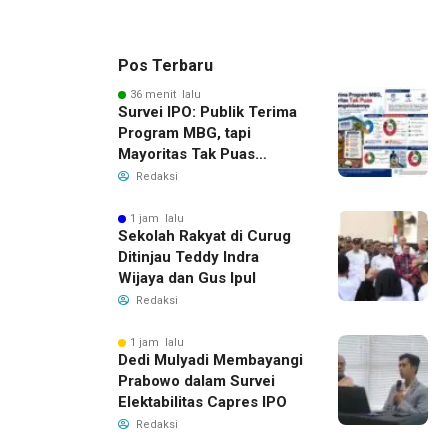
Pos Terbaru
36 menit lalu
Survei IPO: Publik Terima
Program MBG, tapi
Mayoritas Tak Puas
dengan Pengelolaannya
Redaksi
1 jam lalu
Sekolah Rakyat di Curug
Ditinjau Teddy Indra
Wijaya dan Gus Ipul
Redaksi
1 jam lalu
Dedi Mulyadi Membayangi
Prabowo dalam Survei
Elektabilitas Capres IPO
Redaksi