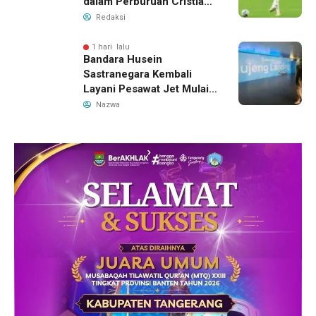
dalam Perburuan Cristian
Romero, Transfer Bek
Redaksi
Tottenham Memanas
1 hari lalu
Bandara Husein
Sastranegara Kembali
Layani Pesawat Jet Mulai
14 Agustus 2026, Garuda
Nazwa
Indonesia Buka Rute
Bandung-Denpasar