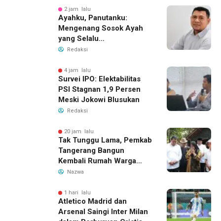
2 jam lalu
Ayahku, Panutanku:
Mengenang Sosok Ayah
yang Selalu
Membersamaiku
Redaksi
4 jam lalu
Survei IPO: Elektabilitas
PSI Stagnan 1,9 Persen
Meski Jokowi Blusukan
Redaksi
20 jam lalu
Tak Tunggu Lama, Pemkab
Tangerang Bangun
Kembali Rumah Warga
yang Roboh Akibat Puting
Nazwa
Beliung
1 hari lalu
Atletico Madrid dan
Arsenal Saingi Inter Milan