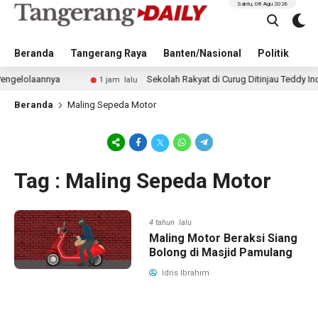
Sabtu, 08 Agu 2026
Beranda
Tangerang Raya
Banten/Nasional
Politik
Pe
lolaannya
Sekolah Rakyat di Curug Ditinjau Teddy Indra Wi
1 jam lalu
Beranda
Maling Sepeda Motor
Tag : Maling Sepeda Motor
4 tahun lalu
Maling Motor Beraksi Siang
Bolong di Masjid Pamulang
Idris Ibrahim