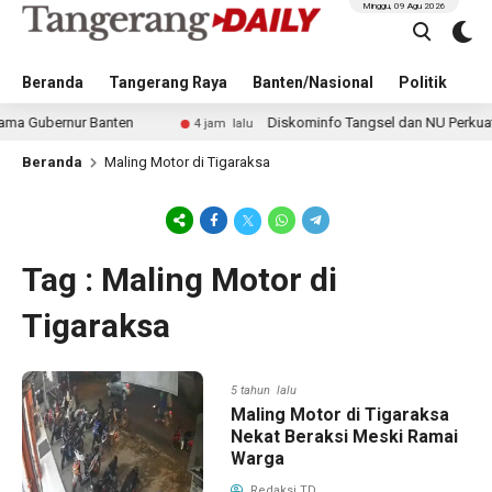
Minggu, 09 Agu 2026
Beranda
Tangerang Raya
Banten/Nasional
Politik
Pe
Gubernur Banten
Diskominfo Tangsel dan NU Perkuat Eduk
4 jam lalu
Beranda
Maling Motor di Tigaraksa
Tag : Maling Motor di
Tigaraksa
5 tahun lalu
Maling Motor di Tigaraksa
Nekat Beraksi Meski Ramai
Warga
Redaksi TD