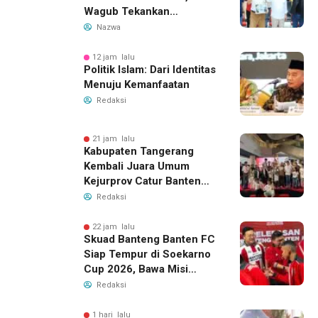
Wagub Tekankan
Pembinaan Dini
Nazwa
12 jam lalu
Politik Islam: Dari Identitas
Menuju Kemanfaatan
Redaksi
21 jam lalu
Kabupaten Tangerang
Kembali Juara Umum
Kejurprov Catur Banten
2026, Raih 24 Medali
Redaksi
22 jam lalu
Skuad Banteng Banten FC
Siap Tempur di Soekarno
Cup 2026, Bawa Misi
Harumkan Nama Banten
Redaksi
1 hari lalu