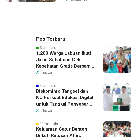
Pos Terbaru
3 jam lalu
1.200 Warga Labuan Ikuti
Jalan Sehat dan Cek
Kesehatan Gratis Bersama
Gubernur Banten
Nazwa
4 jam lalu
Diskominfo Tangsel dan
NU Perkuat Edukasi Digital
untuk Tangkal Penyebaran
Hoaks
Nazwa
11 jam lalu
Kejuaraan Catur Banten
Diikuti Ratusan Atlet,