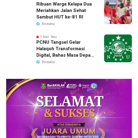
Ribuan Warga Kelapa Dua
Meriahkan Jalan Sehat
Sambut HUT ke-81 RI
Redaksi
1 hari lalu
PCNU Tangsel Gelar
Halaqoh Transformasi
Digital, Bahas Masa Depan
NU di Era Disrupsi
Redaksi