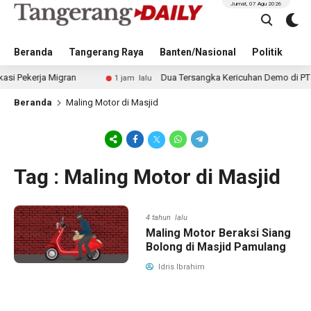
Jumat, 07 Agu 2026
Beranda
Tangerang Raya
Banten/Nasional
Politik
Pe
ekerja Migran
Dua Tersangka Kericuhan Demo di PT EDS M
1 jam lalu
Beranda
Maling Motor di Masjid
Tag : Maling Motor di Masjid
4 tahun lalu
Maling Motor Beraksi Siang
Bolong di Masjid Pamulang
Idris Ibrahim