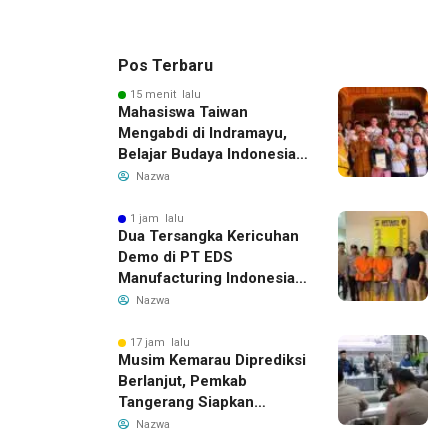
Pos Terbaru
15 menit lalu
Mahasiswa Taiwan
Mengabdi di Indramayu,
Belajar Budaya Indonesia
dan Edukasi Pekerja
Nazwa
Migran
1 jam lalu
Dua Tersangka Kericuhan
Demo di PT EDS
Manufacturing Indonesia
Ditahan, Polda Banten
Nazwa
Ungkap Motif Perebutan
Pengelolaan Limbah
17 jam lalu
Musim Kemarau Diprediksi
Berlanjut, Pemkab
Tangerang Siapkan
Langkah Antisipasi Krisis
Nazwa
Air Bersih