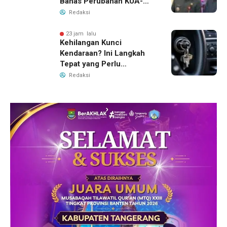
Bahas Perubahan KUA-
PPAS 2026
Redaksi
23 jam lalu
Kehilangan Kunci
Kendaraan? Ini Langkah
Tepat yang Perlu
Dilakukan
Redaksi