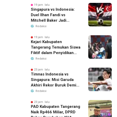
19 jam lalu
Singapura vs Indonesia:
Duel Ilhan Fandi vs
Mitchell Baker Jadi
Sorotan di Piala AFF 2026
Redaksi
19 jam lalu
Kejari Kabupaten
Tangerang Temukan Siswa
Fiktif dalam Penyidikan
Dana BOP PKBM
Redaksi
23 jam lalu
Timnas Indonesia vs
Singapura: Misi Garuda
Akhiri Rekor Buruk Demi
Tiket Semifinal Piala AFF
Redaksi
2026
23 jam lalu
PAD Kabupaten Tangerang
Naik Rp466 Miliar, DPRD