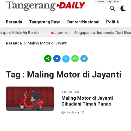
Jumat, 07 Agu 2026
Beranda
Tangerang Raya
Banten/Nasional
Politik
Pe
Krisis Air Bersih
Singapura vs Indonesia: Duel Ilhan Fand
7 jam lalu
Beranda
Maling Motor di Jayanti
Tag : Maling Motor di Jayanti
4 tahun lalu
Maling Motor di Jayanti
Dihadiahi Timah Panas
Redaksi TD