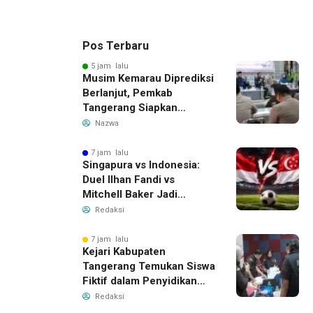
Pos Terbaru
5 jam lalu
Musim Kemarau Diprediksi
Berlanjut, Pemkab
Tangerang Siapkan
Langkah Antisipasi Krisis
Nazwa
Air Bersih
7 jam lalu
Singapura vs Indonesia:
Duel Ilhan Fandi vs
Mitchell Baker Jadi
Sorotan di Piala AFF 2026
Redaksi
7 jam lalu
Kejari Kabupaten
Tangerang Temukan Siswa
Fiktif dalam Penyidikan
Dana BOP PKBM
Redaksi