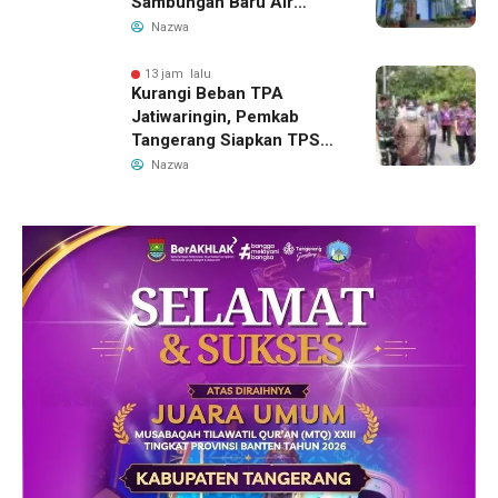
Sambungan Baru Air
Bersih Dipangkas Jadi
Nazwa
Rp237 Ribu
13 jam lalu
Kurangi Beban TPA
Jatiwaringin, Pemkab
Tangerang Siapkan TPS3R
Baru di Tigaraksa
Nazwa