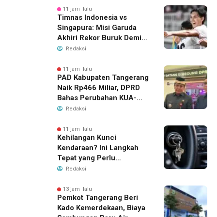
11 jam lalu
Timnas Indonesia vs
Singapura: Misi Garuda
Akhiri Rekor Buruk Demi
Tiket Semifinal Piala AFF
Redaksi
2026
11 jam lalu
PAD Kabupaten Tangerang
Naik Rp466 Miliar, DPRD
Bahas Perubahan KUA-
PPAS 2026
Redaksi
11 jam lalu
Kehilangan Kunci
Kendaraan? Ini Langkah
Tepat yang Perlu
Dilakukan
Redaksi
13 jam lalu
Pemkot Tangerang Beri
Kado Kemerdekaan, Biaya