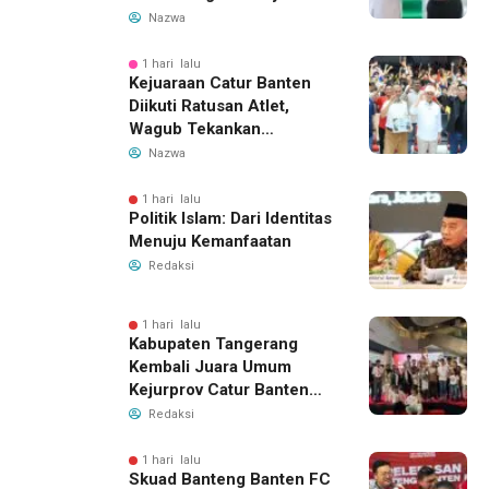
Hoaks
Nazwa
1 hari lalu
Kejuaraan Catur Banten
Diikuti Ratusan Atlet,
Wagub Tekankan
Pembinaan Dini
Nazwa
1 hari lalu
Politik Islam: Dari Identitas
Menuju Kemanfaatan
Redaksi
1 hari lalu
Kabupaten Tangerang
Kembali Juara Umum
Kejurprov Catur Banten
2026, Raih 24 Medali
Redaksi
1 hari lalu
Skuad Banteng Banten FC