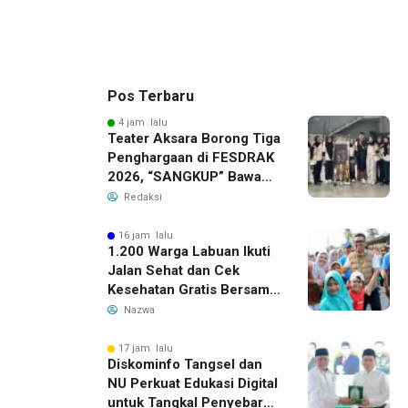
Pos Terbaru
4 jam lalu
Teater Aksara Borong Tiga
Penghargaan di FESDRAK
2026, “SANGKUP” Bawa
Pulang Juara 2 Grup
Redaksi
Teater Terbaik
16 jam lalu
1.200 Warga Labuan Ikuti
Jalan Sehat dan Cek
Kesehatan Gratis Bersama
Gubernur Banten
Nazwa
17 jam lalu
Diskominfo Tangsel dan
NU Perkuat Edukasi Digital
untuk Tangkal Penyebaran