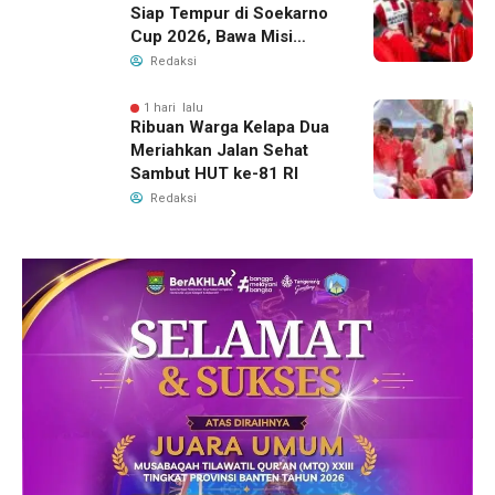
Siap Tempur di Soekarno
Cup 2026, Bawa Misi
Harumkan Nama Banten
Redaksi
1 hari lalu
Ribuan Warga Kelapa Dua
Meriahkan Jalan Sehat
Sambut HUT ke-81 RI
Redaksi