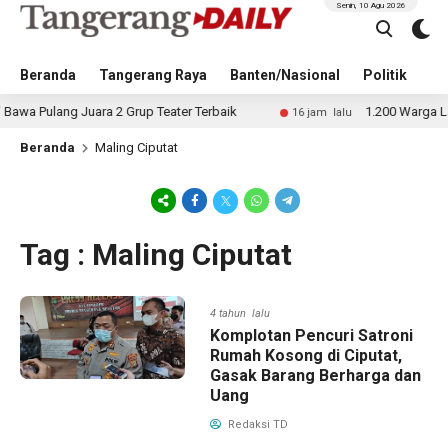
Senin, 10 Agu 2026
Beranda
Tangerang Raya
Banten/Nasional
Politik
Pe
Pulang Juara 2 Grup Teater Terbaik
1.200 Warga Labuan
16 jam lalu
Beranda
Maling Ciputat
Tag : Maling Ciputat
4 tahun lalu
Komplotan Pencuri Satroni
Rumah Kosong di Ciputat,
Gasak Barang Berharga dan
Uang
Redaksi TD