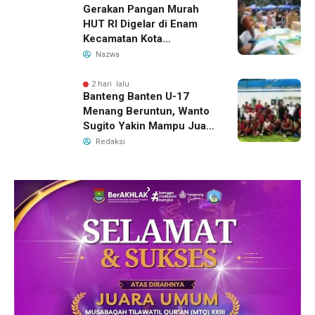
Gerakan Pangan Murah
HUT RI Digelar di Enam
Kecamatan Kota
Tangerang, Catat
Nazwa
Jadwalnya
2 hari lalu
Banteng Banten U-17
Menang Beruntun, Wanto
Sugito Yakin Mampu Juara
Soekarno Cup 2026
Redaksi