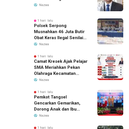
Nazwa
1 hari lalu
Polsek Serpong
Musnahkan 46 Juta Butir
Obat Keras Ilegal Senilai
Rp230 Miliar
Nazwa
1 hari lalu
Camat Kresek Ajak Pelajar
SMA Meriahkan Pekan
Olahraga Kecamatan
Kresek 2026
Nazwa
1 hari lalu
Pemkot Tangsel
Gencarkan Gemarikan,
Dorong Anak dan Ibu
Hamil Penuhi Protein
Nazwa
Hewani
1 hari lalu