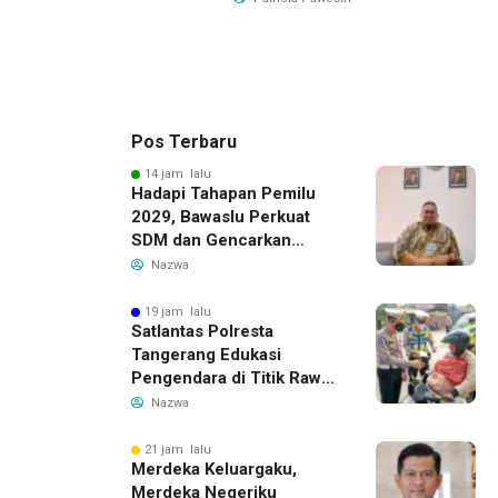
Pos Terbaru
14 jam lalu
Hadapi Tahapan Pemilu
2029, Bawaslu Perkuat
SDM dan Gencarkan
Pendidikan Demokrasi
Nazwa
bagi Generasi Muda
19 jam lalu
Satlantas Polresta
Tangerang Edukasi
Pengendara di Titik Rawan
Kecelakaan Lewat
Nazwa
Program Si Caka
21 jam lalu
Merdeka Keluargaku,
Merdeka Negeriku