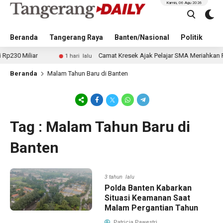
Kamis, 06 Agu 2026
Beranda
Tangerang Raya
Banten/Nasional
Politik
Pe
 Miliar
Camat Kresek Ajak Pelajar SMA Meriahkan Pekan
1 hari lalu
Beranda
Malam Tahun Baru di Banten
Tag : Malam Tahun Baru di
Banten
3 tahun lalu
Polda Banten Kabarkan
Situasi Keamanan Saat
Malam Pergantian Tahun
Patricia Pawestri