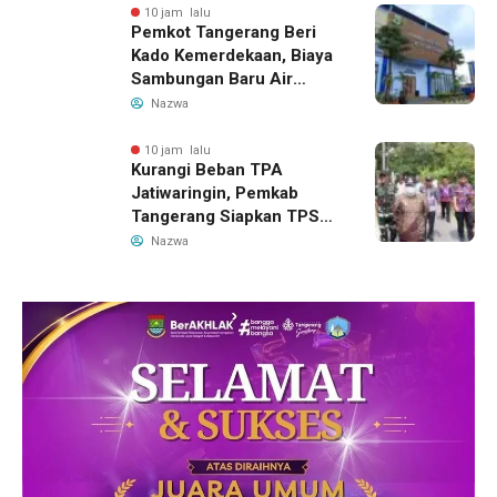
10 jam lalu
Pemkot Tangerang Beri
Kado Kemerdekaan, Biaya
Sambungan Baru Air
Bersih Dipangkas Jadi
Nazwa
Rp237 Ribu
10 jam lalu
Kurangi Beban TPA
Jatiwaringin, Pemkab
Tangerang Siapkan TPS3R
Baru di Tigaraksa
Nazwa