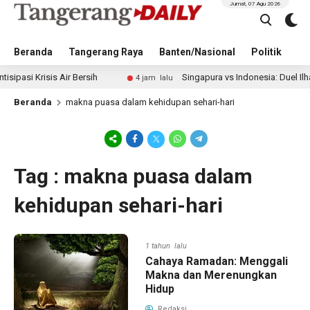
Jumat, 07 Agu 2026
Beranda
Tangerang Raya
Banten/Nasional
Politik
Pe
 Krisis Air Bersih
Singapura vs Indonesia: Duel Ilhan Fan
4 jam lalu
Beranda
makna puasa dalam kehidupan sehari-hari
Tag : makna puasa dalam
kehidupan sehari-hari
1 tahun lalu
Cahaya Ramadan: Menggali
Makna dan Merenungkan
Hidup
Redaksi