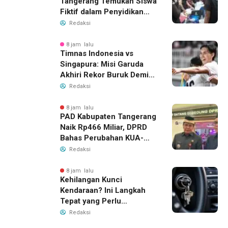
Tangerang Temukan Siswa
Fiktif dalam Penyidikan
Dana BOP PKBM
Redaksi
8 jam lalu
Timnas Indonesia vs
Singapura: Misi Garuda
Akhiri Rekor Buruk Demi
Tiket Semifinal Piala AFF
Redaksi
2026
8 jam lalu
PAD Kabupaten Tangerang
Naik Rp466 Miliar, DPRD
Bahas Perubahan KUA-
PPAS 2026
Redaksi
8 jam lalu
Kehilangan Kunci
Kendaraan? Ini Langkah
Tepat yang Perlu
Dilakukan
Redaksi