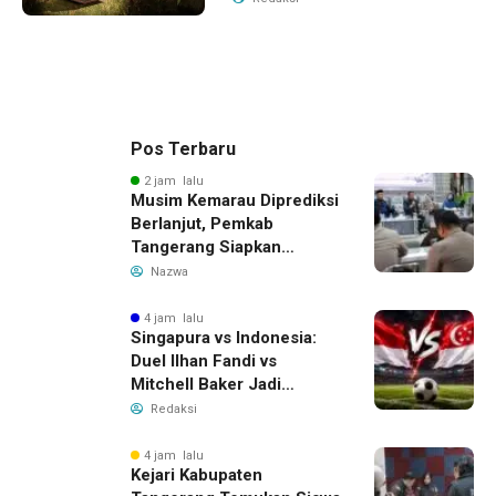
Pos Terbaru
2 jam lalu
Musim Kemarau Diprediksi
Berlanjut, Pemkab
Tangerang Siapkan
Langkah Antisipasi Krisis
Nazwa
Air Bersih
4 jam lalu
Singapura vs Indonesia:
Duel Ilhan Fandi vs
Mitchell Baker Jadi
Sorotan di Piala AFF 2026
Redaksi
4 jam lalu
Kejari Kabupaten