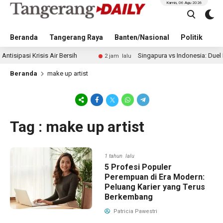
Kamis, 06 Agu 2026
Beranda
Tangerang Raya
Banten/Nasional
Politik
Pe
asi Krisis Air Bersih
Singapura vs Indonesia: Duel Ilhan 
2 jam lalu
Beranda
make up artist
Tag : make up artist
1 tahun lalu
5 Profesi Populer
Perempuan di Era Modern:
Peluang Karier yang Terus
Berkembang
Patricia Pawestri