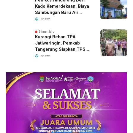
Pemkot Tangerang Beri
Kado Kemerdekaan, Biaya
Sambungan Baru Air
Bersih Dipangkas Jadi
Nazwa
Rp237 Ribu
8 jam lalu
Kurangi Beban TPA
Jatiwaringin, Pemkab
Tangerang Siapkan TPS3R
Baru di Tigaraksa
Nazwa