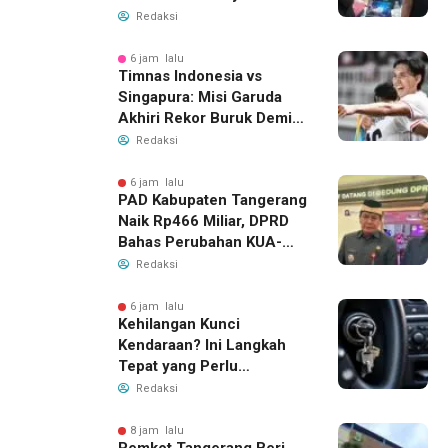
Dana BOP PKBM
Redaksi
6 jam lalu
Timnas Indonesia vs
Singapura: Misi Garuda
Akhiri Rekor Buruk Demi
Tiket Semifinal Piala AFF
Redaksi
2026
6 jam lalu
PAD Kabupaten Tangerang
Naik Rp466 Miliar, DPRD
Bahas Perubahan KUA-
PPAS 2026
Redaksi
6 jam lalu
Kehilangan Kunci
Kendaraan? Ini Langkah
Tepat yang Perlu
Dilakukan
Redaksi
8 jam lalu