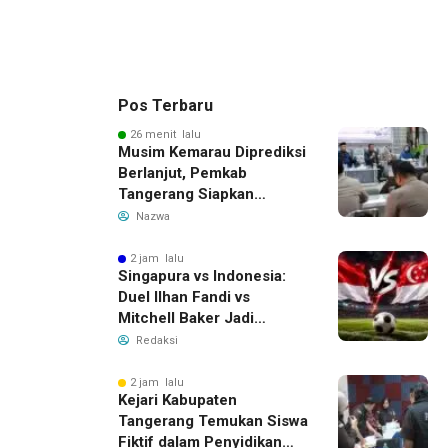
Pos Terbaru
26 menit lalu
Musim Kemarau Diprediksi
Berlanjut, Pemkab
Tangerang Siapkan
Langkah Antisipasi Krisis
Nazwa
Air Bersih
2 jam lalu
Singapura vs Indonesia:
Duel Ilhan Fandi vs
Mitchell Baker Jadi
Sorotan di Piala AFF 2026
Redaksi
2 jam lalu
Kejari Kabupaten
Tangerang Temukan Siswa
Fiktif dalam Penyidikan