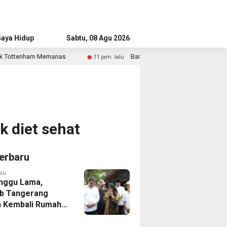
aya Hidup
Advertorial
Sabtu, 08 Agu 2026
Bandara Husein Sastranegara Kembali Layani Pesawat J
11 jam lalu
 diet sehat
erbaru
alu
nggu Lama,
b Tangerang
 Kembali Rumah
yang Roboh
Puting Beliung