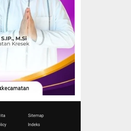
ita
Sitemap
licy
Indeks