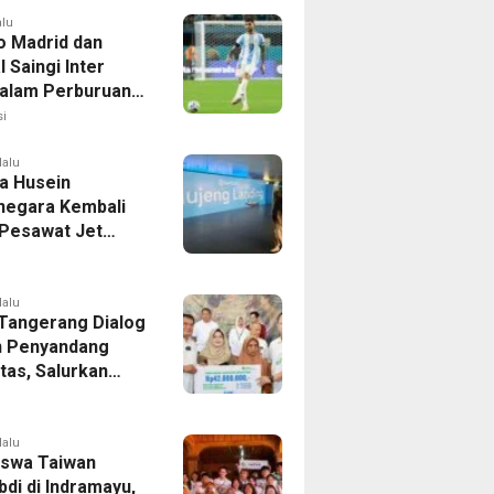
alu
co Madrid dan
 Saingi Inter
dalam Perburuan
an Romero,
i
er Bek Tottenham
as
lalu
a Husein
negara Kembali
 Pesawat Jet
14 Agustus 2026,
 Indonesia Buka
andung-Denpasar
lalu
 Tangerang Dialog
 Penyandang
itas, Salurkan
n dan Tampung
si
lalu
swa Taiwan
di di Indramayu,