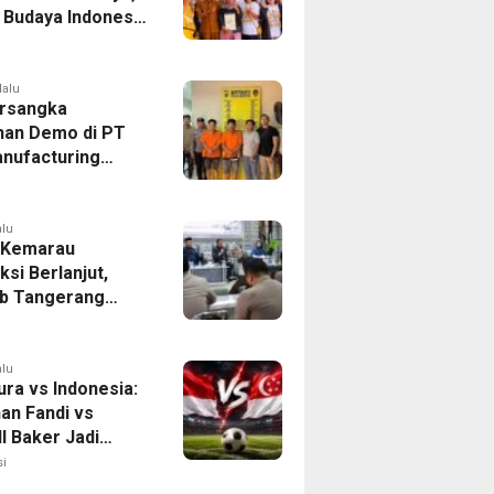
r Budaya Indonesia
ukasi Pekerja
lalu
rsangka
han Demo di PT
nufacturing
ia Ditahan, Polda
 Ungkap Motif
tan Pengelolaan
alu
 Kemarau
ksi Berlanjut,
b Tangerang
n Langkah
asi Krisis Air
alu
ura vs Indonesia:
han Fandi vs
l Baker Jadi
 di Piala AFF
i