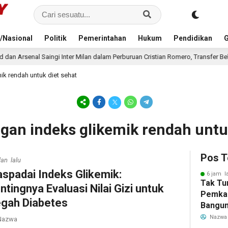
/Nasional
Politik
Pemerintahan
Hukum
Pendidikan
G
nter Milan dalam Perburuan Cristian Romero, Transfer Bek Tottenham Memanas
k rendah untuk diet sehat
gan indeks glikemik rendah untuk
Pos T
lan lalu
spadai Indeks Glikemik:
6 jam l
Tak Tu
ntingnya Evaluasi Nilai Gizi untuk
Pemka
gah Diabetes
Bangun
Warga 
Nazwa
azwa
Akibat 