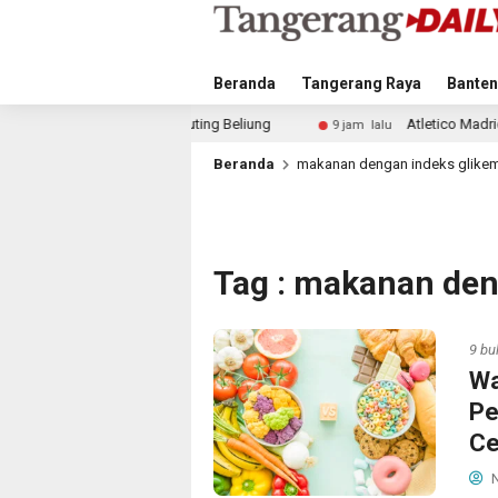
Beranda
Tangerang Raya
Banten
at Puting Beliung
Atletico Madrid dan Arsenal Saingi I
9 jam lalu
Beranda
makanan dengan indeks glikemi
Tag : makanan den
9 bu
Wa
Pe
Ce
N