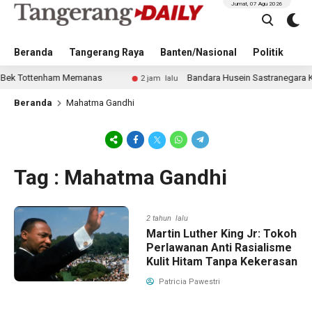
Jumat, 07 Agu 2026
Beranda
Tangerang Raya
Banten/Nasional
Politik
Pe
k Tottenham Memanas
Bandara Husein Sastranegara Kembal
2 jam lalu
Beranda
Mahatma Gandhi
Tag : Mahatma Gandhi
2 tahun lalu
Martin Luther King Jr: Tokoh
Perlawanan Anti Rasialisme
Kulit Hitam Tanpa Kekerasan
Patricia Pawestri