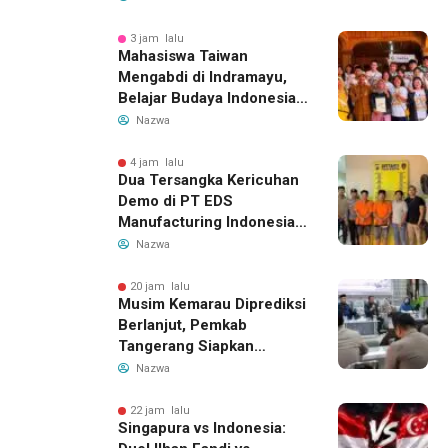
Aspirasi
3 jam lalu
Mahasiswa Taiwan
Mengabdi di Indramayu,
Belajar Budaya Indonesia
dan Edukasi Pekerja
Nazwa
Migran
4 jam lalu
Dua Tersangka Kericuhan
Demo di PT EDS
Manufacturing Indonesia
Ditahan, Polda Banten
Nazwa
Ungkap Motif Perebutan
Pengelolaan Limbah
20 jam lalu
Musim Kemarau Diprediksi
Berlanjut, Pemkab
Tangerang Siapkan
Langkah Antisipasi Krisis
Nazwa
Air Bersih
22 jam lalu
Singapura vs Indonesia: