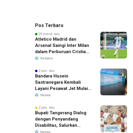
Pos Terbaru
29 menit lalu
Atletico Madrid dan
Arsenal Saingi Inter Milan
dalam Perburuan Cristian
Romero, Transfer Bek
Redaksi
Tottenham Memanas
2 jam lalu
Bandara Husein
Sastranegara Kembali
Layani Pesawat Jet Mulai
14 Agustus 2026, Garuda
Nazwa
Indonesia Buka Rute
Bandung-Denpasar
2 jam lalu
Bupati Tangerang Dialog
dengan Penyandang
Disabilitas, Salurkan
Bantuan dan Tampung
Nazwa