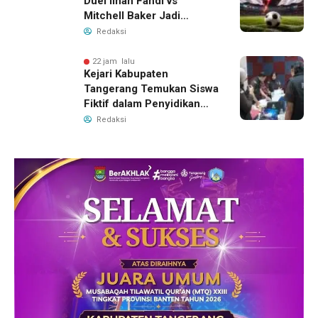
Duel Ilhan Fandi vs
Mitchell Baker Jadi
Sorotan di Piala AFF 2026
Redaksi
22 jam lalu
Kejari Kabupaten
Tangerang Temukan Siswa
Fiktif dalam Penyidikan
Dana BOP PKBM
Redaksi