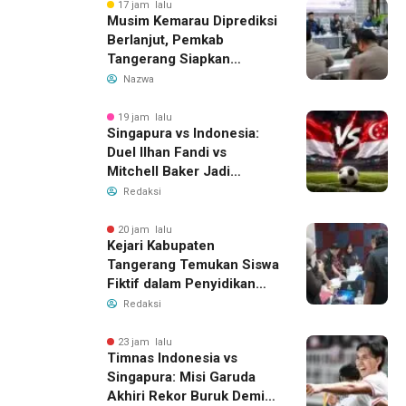
Pengelolaan Limbah
17 jam lalu
Musim Kemarau Diprediksi
Berlanjut, Pemkab
Tangerang Siapkan
Langkah Antisipasi Krisis
Nazwa
Air Bersih
19 jam lalu
Singapura vs Indonesia:
Duel Ilhan Fandi vs
Mitchell Baker Jadi
Sorotan di Piala AFF 2026
Redaksi
20 jam lalu
Kejari Kabupaten
Tangerang Temukan Siswa
Fiktif dalam Penyidikan
Dana BOP PKBM
Redaksi
23 jam lalu
Timnas Indonesia vs
Singapura: Misi Garuda
Akhiri Rekor Buruk Demi