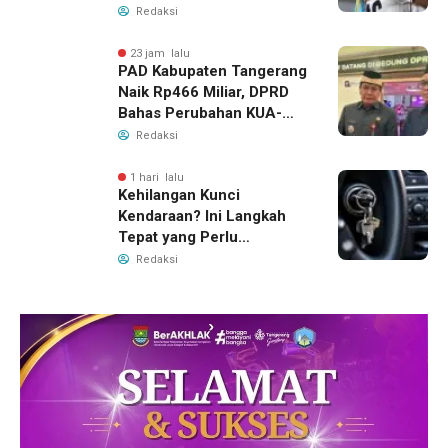
Tiket Semifinal Piala AFF
Redaksi
2026
23 jam lalu
PAD Kabupaten Tangerang
Naik Rp466 Miliar, DPRD
Bahas Perubahan KUA-
PPAS 2026
Redaksi
1 hari lalu
Kehilangan Kunci
Kendaraan? Ini Langkah
Tepat yang Perlu
Dilakukan
Redaksi