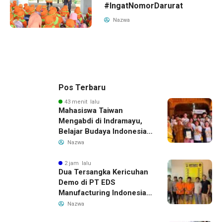
#IngatNomorDarurat
Nazwa
Pos Terbaru
43 menit lalu
Mahasiswa Taiwan
Mengabdi di Indramayu,
Belajar Budaya Indonesia
dan Edukasi Pekerja
Nazwa
Migran
2 jam lalu
Dua Tersangka Kericuhan
Demo di PT EDS
Manufacturing Indonesia
Ditahan, Polda Banten
Nazwa
Ungkap Motif Perebutan