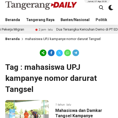
Jumat, 07 Agu 2026
Beranda
Tangerang Raya
Banten/Nasional
Politik
Pe
rja Migran
Dua Tersangka Kericuhan Demo di PT EDS Manu
2 jam lalu
Beranda
mahasiswa UPJ kampanye nomor darurat Tangsel
Tag : mahasiswa UPJ
kampanye nomor darurat
Tangsel
1 tahun lalu
Mahasiswa dan Damkar
Tangsel Kampanye