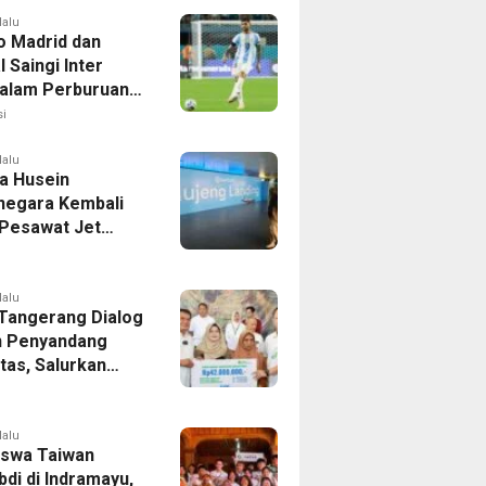
lalu
co Madrid dan
 Saingi Inter
dalam Perburuan
an Romero,
i
er Bek Tottenham
as
lalu
a Husein
negara Kembali
 Pesawat Jet
14 Agustus 2026,
 Indonesia Buka
andung-Denpasar
lalu
 Tangerang Dialog
 Penyandang
itas, Salurkan
n dan Tampung
si
lalu
swa Taiwan
di di Indramayu,