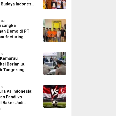
r Budaya Indonesia
ukasi Pekerja
lalu
rsangka
han Demo di PT
nufacturing
ia Ditahan, Polda
 Ungkap Motif
tan Pengelolaan
alu
 Kemarau
ksi Berlanjut,
b Tangerang
n Langkah
asi Krisis Air
alu
ura vs Indonesia:
han Fandi vs
l Baker Jadi
 di Piala AFF
i