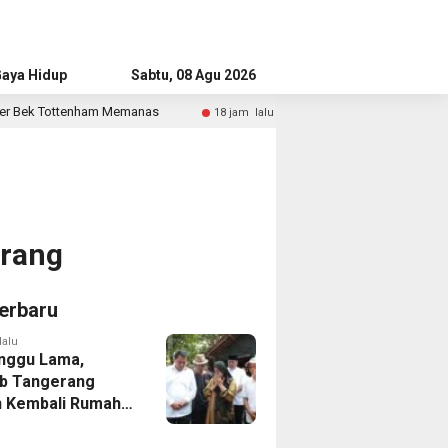
aya Hidup
Advertorial
Sabtu, 08 Agu 2026
manas
Bandara Husein Sastranegara Kembali Layani Pesa
18 jam lalu
erang
erbaru
lalu
nggu Lama,
b Tangerang
 Kembali Rumah
yang Roboh
Puting Beliung