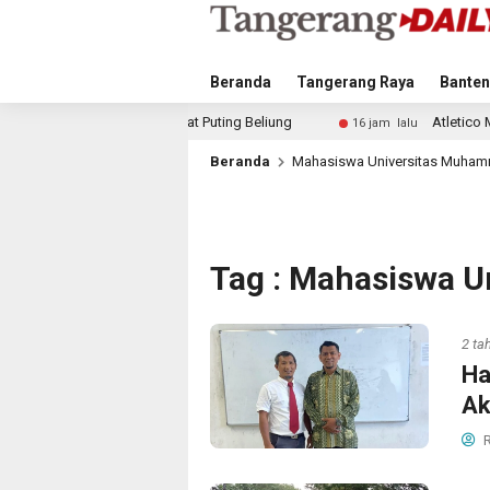
Beranda
Tangerang Raya
Banten
Akibat Puting Beliung
Atletico Madrid dan Arsenal Sa
16 jam lalu
Beranda
Mahasiswa Universitas Muham
Tag : Mahasiswa 
2 ta
Ha
Ak
R