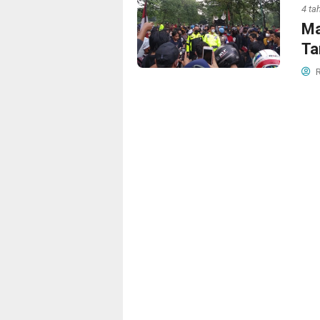
4 ta
Ma
Ta
R