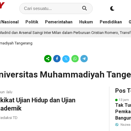
/Nasional
Politik
Pemerintahan
Hukum
Pendidikan
G
ingi Inter Milan dalam Perburuan Cristian Romero, Transfer Bek Tottenham Me
madiyah Tangerang
Universitas Muhammadiyah Tang
Pos T
hun lalu
kikat Ujian Hidup dan Ujian
13 jam 
Tak Tu
ademik
Pemka
Bangun
edaksi TD
Warga 
Nazwa
Akibat 