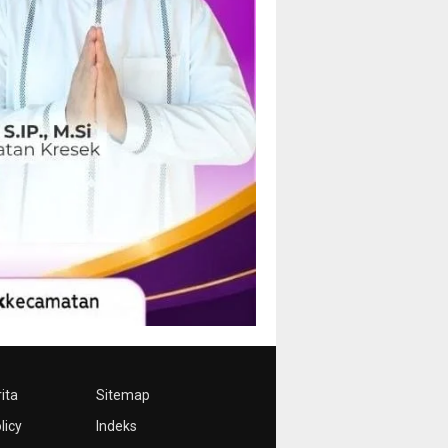
ita
Sitemap
licy
Indeks