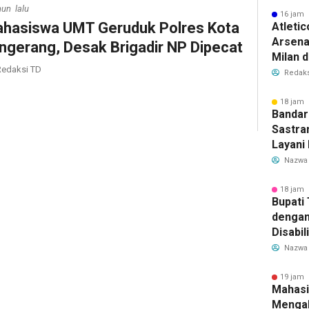
hun lalu
16 jam 
hasiswa UMT Geruduk Polres Kota
Atleti
Arsenal
ngerang, Desak Brigadir NP Dipecat
Milan 
edaksi TD
Cristi
Redaks
Transf
Meman
18 jam 
Bandar
Sastra
Layani
Mulai 
Nazwa
Garuda
Rute B
18 jam 
Bupati
dengan
Disabil
Bantua
Nazwa
Aspira
19 jam 
Mahasi
Mengab